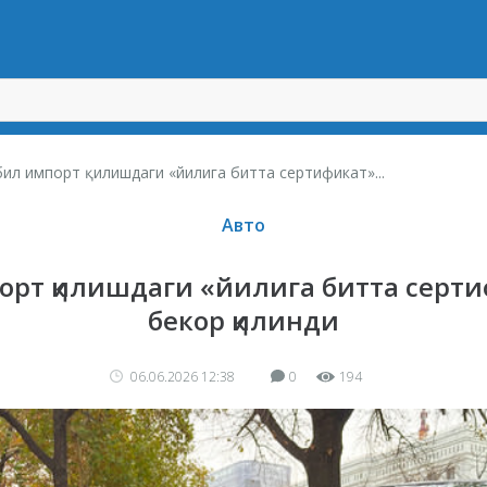
ил импорт қилишдаги «йилига битта сертификат»...
Авто
орт қилишдаги «йилига битта серти
бекор қилинди
06.06.2026 12:38
0
194