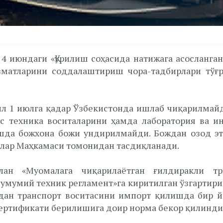
4 июндаги «Қурилиш соҳасида натижага асосланга
изматларини соддалаштириш чора-тадбирлари тў
ил 1 июлга қадар Ўзбекистонда ишлаб чиқарилмай
с техника воситаларини ҳамда лаборатория ва ин
шда божхона божи ундирилмайди. Бождан озод эт
рлар Маҳкамаси томонидан тасдиқланади.
ан «Муомалага чиқарилаётган ғилдиракли тра
 умумий техник регламент»га киритилган ўзгартири
ан транспорт воситасини импорт қилишда бир й
ертификати берилишига доир норма бекор қилинди