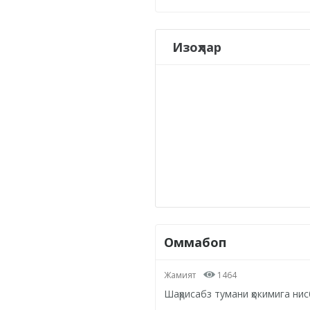
Изоҳлар
Оммабоп
Жамият
1464
Шаҳрисабз тумани ҳокимига ни