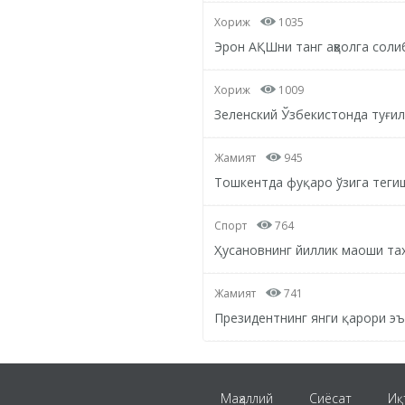
Хориж
1035
Эрон АҚШни танг аҳволга соли
Хориж
1009
Зеленский Ўзбекистонда туғил
Жамият
945
Тошкентда фуқаро ўзига тегиш
Спорт
764
Ҳусановнинг йиллик маоши та
Жамият
741
Президентнинг янги қарори э
Маҳаллий
Сиёсат
Иқ