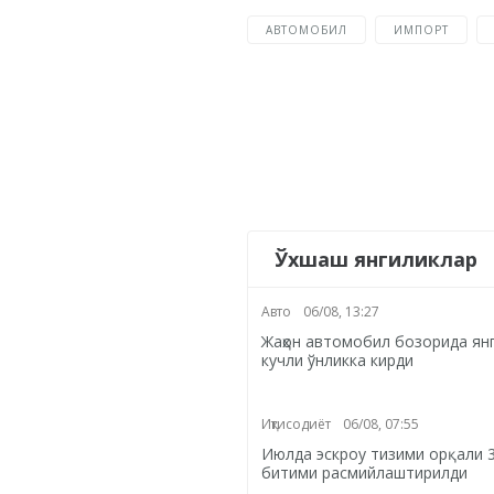
АВТОМОБИЛ
ИМПОРТ
Ўхшаш янгиликлар
Авто
06/08, 13:27
Жаҳон автомобил бозорида янг
кучли ўнликка кирди
Иқтисодиёт
06/08, 07:55
Июлда эскроу тизими орқали 
битими расмийлаштирилди