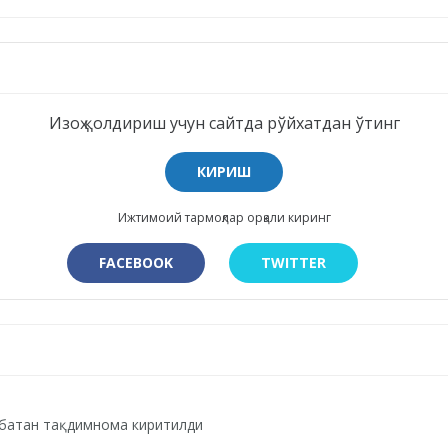
Изоҳ қолдириш учун сайтда рўйхатдан ўтинг
КИРИШ
Ижтимоий тармоқлар орқали киринг
FACEBOOK
TWITTER
сбатан тақдимнома киритилди