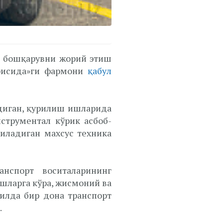
н бошқарувни жорий этиш
ғрисида»ги фармони
қабул
диган, қурилиш ишларида
струментал кўрик асбоб-
иладиган махсус техника
нспорт воситаларининг
шларга кўра, жисмоний ва
илда бир дона транспорт
.