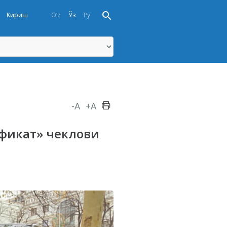
Кириш
O‘z
Ўз
Ру
-A
+A
фикат» чеклови