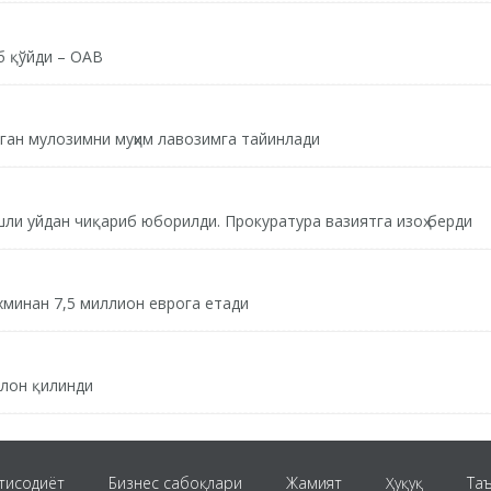
б қўйди – ОАВ
ган мулозимни муҳим лавозимга тайинлади
ли уйдан чиқариб юборилди. Прокуратура вазиятга изоҳ берди
хминан 7,5 миллион еврога етади
ълон қилинди
тисодиёт
Бизнес сабоқлари
Жамият
Ҳуқуқ
Та