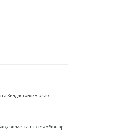
ўшти Ҳиндистондан олиб
 чиқарилаётган автомобиллар