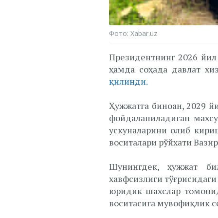
Фото: Xabar.uz
Президентнинг 2026 йил 
ҳамда соҳада давлат х
қилинди.
Ҳужжатга биноан, 2029 й
фойдаланиладиган махсу
ускуналарини олиб кири
воситалари рўйхати Вази
Шунингдек, ҳужжат бил
хавфсизлиги тўғрисидаги
юридик шахслар томонид
воситасига мувофиқлик с