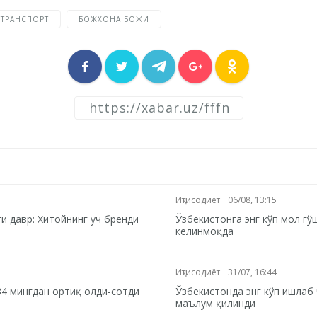
ТРАНСПОРТ
БОЖХОНА БОЖИ
Иқтисодиёт
06/08, 13:15
и давр: Хитойнинг уч бренди
Ўзбекистонга энг кўп мол г
келинмоқда
Иқтисодиёт
31/07, 16:44
34 мингдан ортиқ олди-сотди
Ўзбекистонда энг кўп ишлаб
маълум қилинди