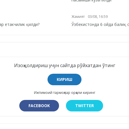
Жамият
03/08, 16:59
ар етакчилик қилди?
Ўзбекистонда 6 ойда балиқ 
Изоҳ қолдириш учун сайтда рўйхатдан ўтинг
КИРИШ
Ижтимоий тармоқлар орқали киринг
FACEBOOK
TWITTER