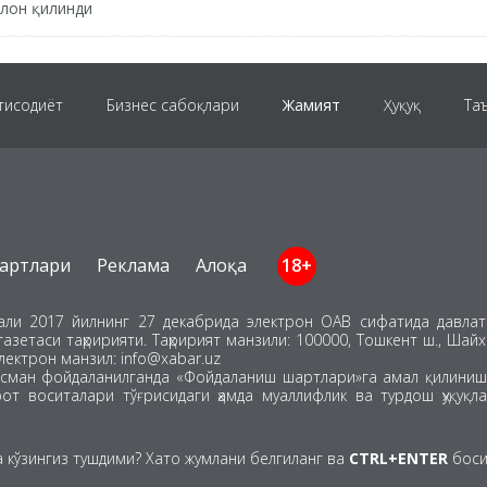
ълон қилинди
тисодиёт
Бизнес сабоқлари
Жамият
Ҳуқуқ
Та
Янги Ўзбекистон
Хориж
Технология
Спорт
артлари
Реклама
Алоқа
18+
Коронавирус
Таҳлил
Авто
Маслаҳат
Инфо
тали 2017 йилнинг 27 декабрида электрон ОАВ сифатида давлат 
газетаси таҳририяти. Таҳририят манзили: 100000, Тошкент ш., Шай
лектрон манзил: info@xabar.uz
сман фойдаланилганда «Фойдаланиш шартлари»га амал қилиниши
т воситалари тўғрисидаги ҳамда муаллифлик ва турдош ҳуқуқла
а кўзингиз тушдими? Хато жумлани белгиланг ва
CTRL+ENTER
боси