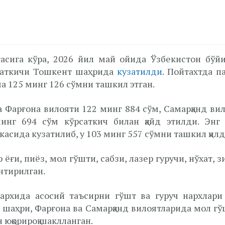
тасига кўра, 2026 йил май ойида Ўзбекистон бўй
рсаткичи Тошкент шаҳрида
кузатилди
. Пойтахтда п
ча 125 минг 126 сўмни ташкил этган.
 Фарғона вилояти 122 минг 884 сўм, Самарқанд вил
нг 694 сўм кўрсаткич билан қайд этилди. Энг 
касида кузатилиб, у 103 минг 557 сўмни ташкил қилд
 ёғи, пиёз, мол гўшти, сабзи, лазер гуручи, нўхат, 
нтирилган.
архида асосий таъсирни гўшт ва гуруч нархлари
нт шаҳри, Фарғона ва Самарқанд вилоятларида мол г
 юқорироқ шаклланган.