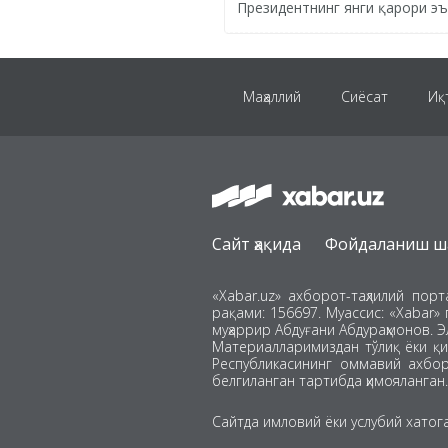
Президентнинг янги қарори э
Маҳаллий
Сиёсат
Иқ
Инсайдер
Ҳодиса
Сайт ҳақида
Фойдаланиш ш
ЖЧ-2026
«Xabar.uz» ахборот-таҳлилий пор
рақами: 156697. Муассис: «Xabar» 
муҳаррир Абдуғани Абдураҳмонов. Э
Материалларимиздан тўлиқ ёки қи
Республикасининг оммавий ахборо
белгиланган тартибда ҳимояланган.
Сайтда имловий ёки услубий хатог