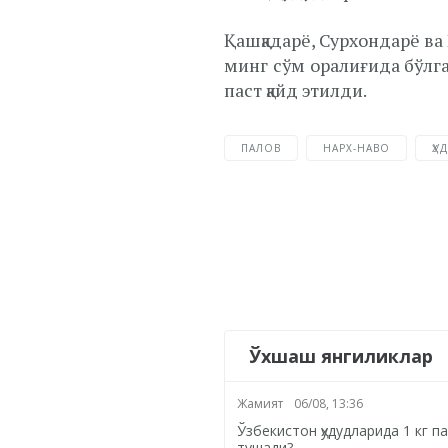
Қашқадарё, Сурхондарё ва
минг сўм оралиғида бўлга
паст қайд этилди.
ПАЛОВ
НАРХ-НАВО
ҲУ
Ўхшаш янгиликлар
Жамият
06/08, 13:36
Ўзбекистон ҳудудларида 1 кг 
тушади?