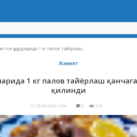
истон ҳудудларида 1 кг палов тайёрлаш...
Жамият
дларида 1 кг палов тайёрлаш қанча
қилинди
05.06.2026 15:54
0
274