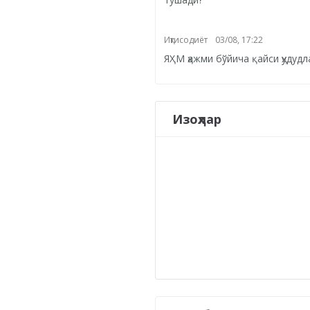
Иқтисодиёт
03/08, 17:22
ЯҲМ ҳажми бўйича қайси ҳудудл
Изоҳлар