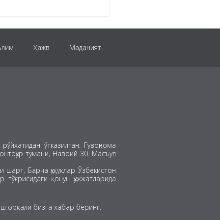
ълим
Ҳажв
Маданият
Evro-2024
Осиё Кубоги
графика
рўйхатидан ўтказилган. Гувоҳнома
хонтоҳур тумани, Навоий 30. Масъул
 шарт. Барча ҳуқуқлар Ўзбекистон
р тўғрисидаги қонун ҳужжатларида
ш орқали бизга хабар беринг.