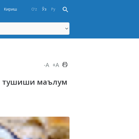
Кириш
O‘z
Ўз
Ру
-A
+A
га тушиши маълум