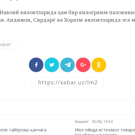
 Навоий вилоятларида ҳам бир килограмм паловнинг
н. Андижон, Сирдарё ва Хоразм вилоятларида эса м
ДУДЛАР
Жамият
05/08, 19:34
палов тайёрлаш қанчага
Июл ойида истеъмол товарл
пасайиши кузатилди