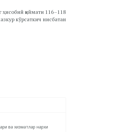
 ҳисобий қиймати 116–118
азкур кўрсаткич нисбатан
ари ва хизматлар нархи