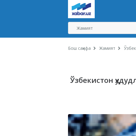
Бош саҳифа
Жамият
Ўзбек
Ўзбекистон ҳуду