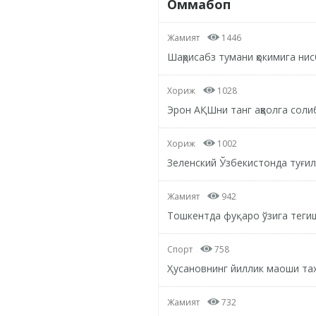
Оммабоп
Жамият
1446
Шаҳрисабз тумани ҳокимига ни
Хориж
1028
Эрон АҚШни танг аҳволга соли
Хориж
1002
Зеленский Ўзбекистонда туғил
Жамият
942
Тошкентда фуқаро ўзига тегиш
Спорт
758
Ҳусановнинг йиллик маоши та
Жамият
732