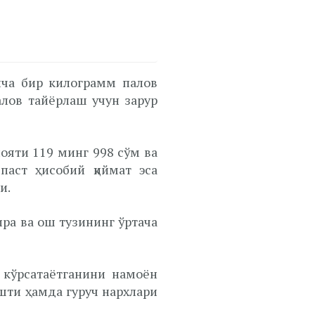
ича бир килограмм палов
алов тайёрлаш учун зарур
ояти 119 минг 998 сўм ва
паст ҳисобий қиймат эса
и.
зира ва ош тузининг ўртача
 кўрсатаётганини намоён
ўшти ҳамда гуруч нархлари