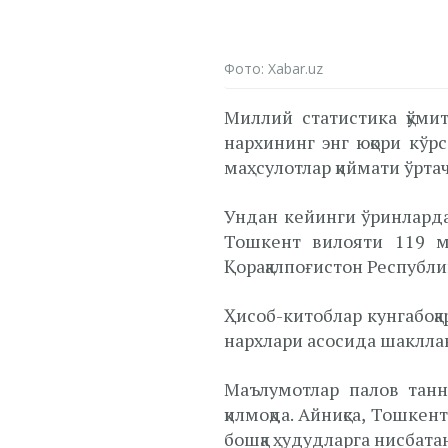
Фото: Xabar.uz
Миллий статистика қўми
нархининг энг юқори кў
маҳсулотлар қиймати ўрта
Ундан кейинги ўринларда
Тошкент вилояти 119 ми
Қорақалпоғистон Республи
Ҳисоб-китоблар кунгабоқар
нархлари асосида шаклла
Маълумотлар палов танн
қилмоқда. Айниқса, Тошке
бошқа ҳудудларга нисбатан