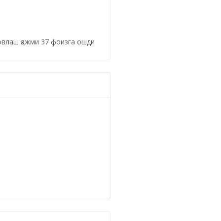
овлаш ҳажми 37 фоизга ошди