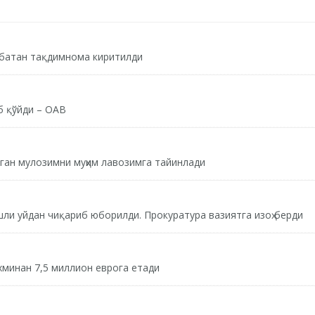
сбатан тақдимнома киритилди
б қўйди – ОАВ
ган мулозимни муҳим лавозимга тайинлади
ли уйдан чиқариб юборилди. Прокуратура вазиятга изоҳ берди
хминан 7,5 миллион еврога етади