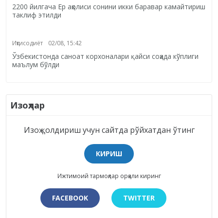
2200 йилгача Ер аҳолиси сонини икки баравар камайтириш
таклиф этилди
Иқтисодиёт
02/08, 15:42
Ўзбекистонда саноат корхоналари қайси соҳада кўплиги
маълум бўлди
Изоҳлар
Изоҳ қолдириш учун сайтда рўйхатдан ўтинг
КИРИШ
Ижтимоий тармоқлар орқали киринг
FACEBOOK
TWITTER