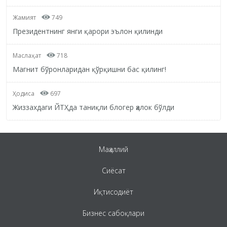
Жамият
749
Президентнинг янги қарори эълон қилинди
Маслаҳат
718
Магнит бўронларидан қўрқишни бас қилинг!
Ҳодиса
697
Жиззахдаги ЙТҲда таниқли блогер ҳалок бўлди
Маҳаллий
Сиёсат
Иқтисодиёт
Бизнес сабоқлари