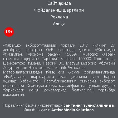
Сайт ҳақида
Фойдаланиш шартлари
Реклама
Алоқа
18+
«Xabar.uz» ахборот-таҳлилий портали 2017 йилнинг 27
декабрида электрон ОАВ сифатида давлат рўйхатидан
ўтказилган. Гувоҳнома рақами: 156697. Муассис: «Xabar»
газетаси таҳририяти. Таҳририят манзили: 100000, Тошкент ш.,
Шайхонтоҳур тумани, Навоий 30. Масъул муҳаррир Абдуғани
Абдураҳмонов. Электрон манзил: info@xabar.uz
Материалларимиздан тўлиқ ёки қисман фойдаланилганда
«Фойдаланиш шартлари»га амал қилиниши шарт. Барча
ҳуқуқлар Ўзбекистон Республикасининг оммавий ахборот
воситалари тўғрисидаги ҳамда муаллифлик ва турдош ҳуқуқлар
тўғрисидаги қонун ҳужжатларида белгиланган тартибда
ҳимояланган.
Порталнинг барча имкониятлари
сайтнинг тўлиқ талқинида
.
Ишлаб чиқувчи
ActiveMedia Solutions
.