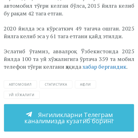
автомобил тўғри келган бўлса, 2015 йилга келиб
бу рақам 42 тага етган.
2020 йилда эса кўрсаткич 49 тагача ошган. 2025
йилга келиб эса у 61 тага етгани қайд этилди.
Эслатиб ўтамиз, аввалроқ Ўзбекистонда 2025
йилда 100 та уй хўжалигига ўртача 359 та мобил
телефон тўғри келгани ҳақида
хабар бергандик
.
АВТОМОБИЛ
СТАТИСТИКА
АҲОЛИ
УЙ ХЎЖАЛИГИ
Янгиликларни
Телеграм
каналимизда кузатиб боринг