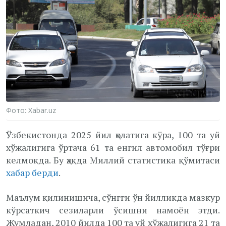
Фото: Xabar.uz
Ўзбекистонда 2025 йил ҳолатига кўра, 100 та уй
хўжалигига ўртача 61 та енгил автомобил тўғри
келмоқда. Бу ҳақда Миллий статистика қўмитаси
хабар берди
.
Маълум қилинишича, сўнгги ўн йилликда мазкур
кўрсаткич сезиларли ўсишни намоён этди.
Жумладан, 2010 йилда 100 та уй хўжалигига 21 та