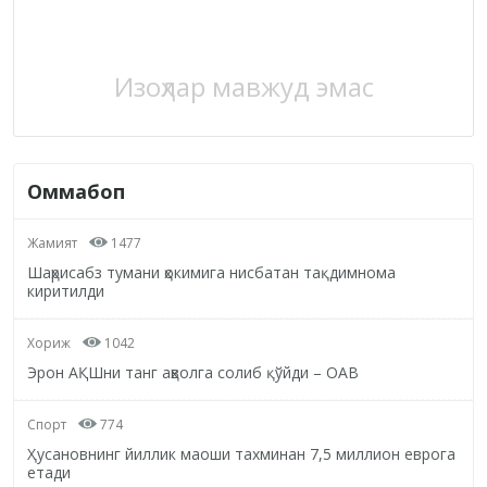
Изоҳлар мавжуд эмас
Оммабоп
Жамият
1477
Шаҳрисабз тумани ҳокимига нисбатан тақдимнома
киритилди
Хориж
1042
Эрон АҚШни танг аҳволга солиб қўйди – ОАВ
Спорт
774
Ҳусановнинг йиллик маоши тахминан 7,5 миллион еврога
етади