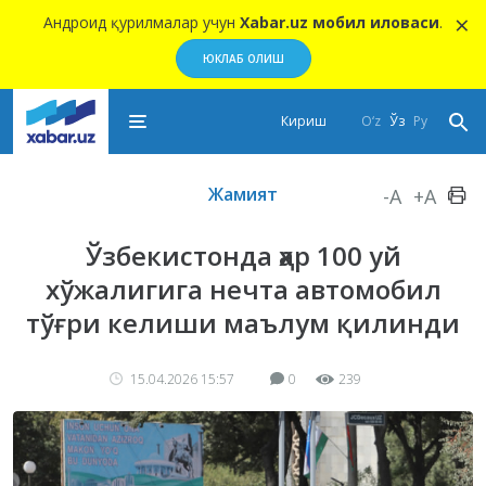
×
Андроид қурилмалар учун
Xabar.uz мобил иловаси
.
ЮКЛАБ ОЛИШ
Кириш
O‘z
Ўз
Ру
Жамият
-A
+A
Ўзбекистонда ҳар 100 уй
хўжалигига нечта автомобил
тўғри келиши маълум қилинди
15.04.2026 15:57
0
239