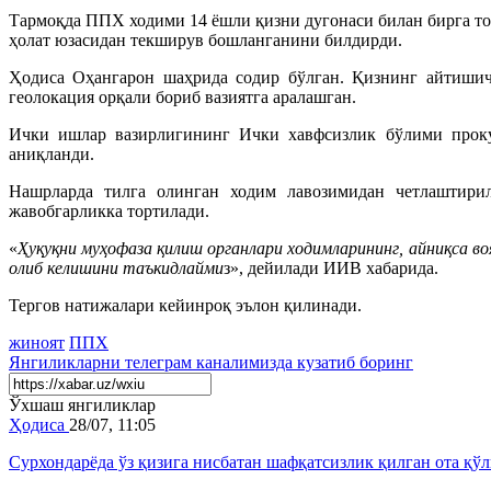
Тармоқда ППХ ходими 14 ёшли қизни дугонаси билан бирга то
ҳолат юзасидан текширув бошланганини билдирди.
Ҳодиса Оҳангарон шаҳрида содир бўлган. Қизнинг айтишича
геолокация орқали бориб вазиятга аралашган.
Ички ишлар вазирлигининг Ички хавфсизлик бўлими прокур
аниқланди.
Нашрларда тилга олинган ходим лавозимидан четлаштирил
жавобгарликка тортилади.
«
Ҳуқуқни муҳофаза қилиш органлари ходимларининг, айниқса в
олиб келишини таъкидлайми
з», дейилади ИИВ хабарида.
Тергов натижалари кейинроқ эълон қилинади.
жиноят
ППХ
Янгиликларни
телеграм
каналимизда кузатиб боринг
Ўхшаш янгиликлар
Ҳодиса
28/07, 11:05
Сурхондарёда ўз қизига нисбатан шафқатсизлик қилган ота қў