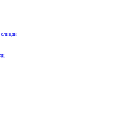
а олинди
ди