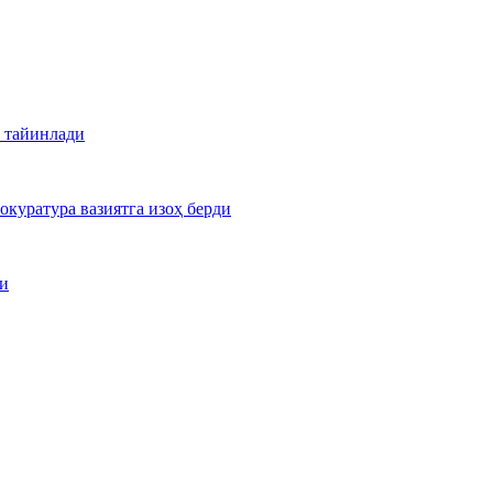
 тайинлади
куратура вазиятга изоҳ берди
ди