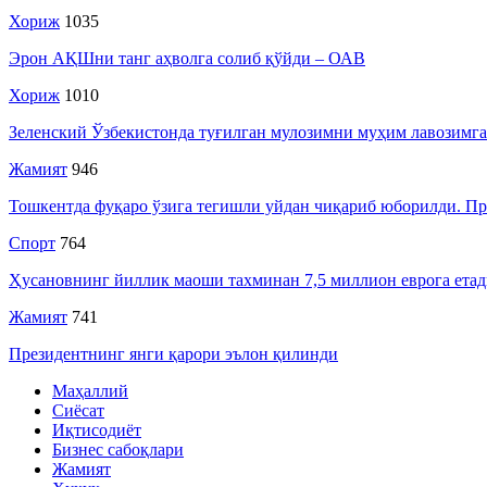
Хориж
1035
Эрон АҚШни танг аҳволга солиб қўйди – ОАВ
Хориж
1010
Зеленский Ўзбекистонда туғилган мулозимни муҳим лавозимга
Жамият
946
Тошкентда фуқаро ўзига тегишли уйдан чиқариб юборилди. Про
Спорт
764
Ҳусановнинг йиллик маоши тахминан 7,5 миллион еврога ета
Жамият
741
Президентнинг янги қарори эълон қилинди
Маҳаллий
Сиёсат
Иқтисодиёт
Бизнес сабоқлари
Жамият