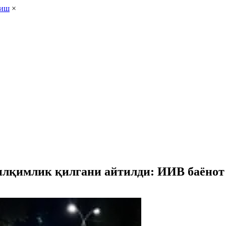
лиш
×
илқимлик қилгани айтилди: ИИВ баёнот