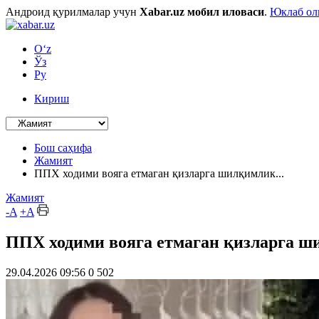
Андроид қурилмалар учун
Xabar.uz мобил иловаси
.
Юклаб о
O‘z
Ўз
Ру
Кириш
Бош саҳифа
Жамият
ППХ ходими вояга етмаган қизларга шилқимлик...
Жамият
-A
+A
ППХ ходими вояга етмаган қизларга ш
29.04.2026 09:56
0
502