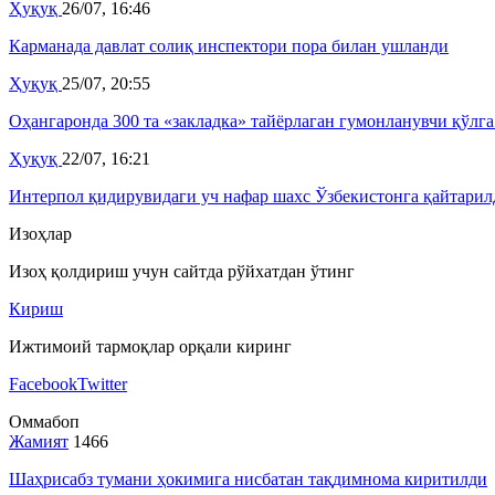
Ҳуқуқ
26/07, 16:46
Карманада давлат солиқ инспектори пора билан ушланди
Ҳуқуқ
25/07, 20:55
Оҳангаронда 300 та «закладка» тайёрлаган гумонланувчи қўлг
Ҳуқуқ
22/07, 16:21
Интерпол қидирувидаги уч нафар шахс Ўзбекистонга қайтарил
Изоҳлар
Изоҳ қолдириш учун сайтда рўйхатдан ўтинг
Кириш
Ижтимоий тармоқлар орқали киринг
Facebook
Twitter
Оммабоп
Жамият
1466
Шаҳрисабз тумани ҳокимига нисбатан тақдимнома киритилди