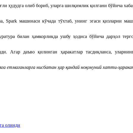
ғли ҳудудга олиб бориб, уларга шилқимлик қилгани бўйича хаба
, Spark машинаси кўчада тўхтаб, унинг эгаси қизларни маш
атура билан ҳамкорликда ушбу ҳодиса бўйича дарҳол терг
ди. Агар даъво қилинган ҳаракатлар тасдиқланса, уларнин
ояга етмаганларга нисбатан ҳар қандай ноқонуний хатти-ҳарак
лга олинди