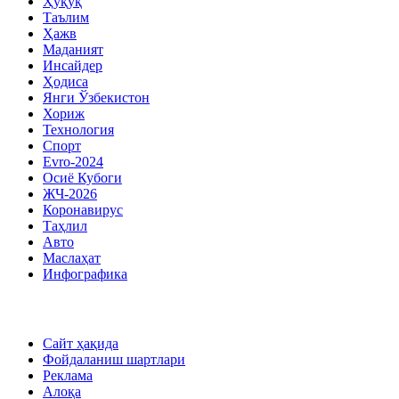
Ҳуқуқ
Таълим
Ҳажв
Маданият
Инсайдер
Ҳодиса
Янги Ўзбекистон
Хориж
Технология
Спорт
Evro-2024
Осиё Кубоги
ЖЧ-2026
Коронавирус
Таҳлил
Авто
Маслаҳат
Инфографика
Сайт ҳақида
Фойдаланиш шартлари
Реклама
Алоқа