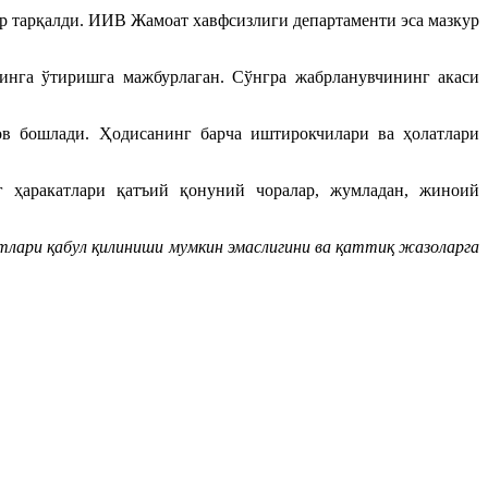
р тарқалди. ИИВ Жамоат хавфсизлиги департаменти эса мазкур
инга ўтиришга мажбурлаган. Сўнгра жабрланувчининг акаси
ов бошлади. Ҳодисанинг барча иштирокчилари ва ҳолатлари
г ҳаракатлари қатъий қонуний чоралар, жумладан, жиноий
атлари қабул қилиниши мумкин эмаслигини ва қаттиқ жазоларга