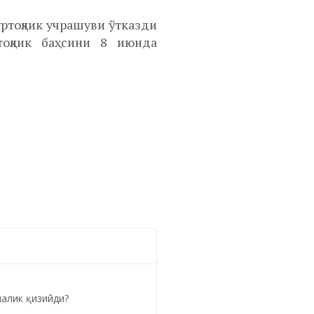
ртоқлик учрашуви ўтказди
тоқлик баҳсини 8 июнда
чалик қизийди?