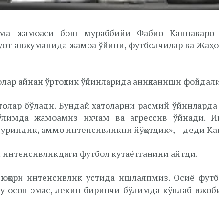
ма жамоаси бош мураббийи Фабио Каннаваро К
от анжуманида жамоа ўйини, футболчилар ва Жаҳо
лар айнан ўртоқлик ўйинларида аниқланиши фойдали
толар бўлади. Бундай хатоларни расмий ўйинларда 
бўлимда жамоамиз ихчам ва агрессив ўйнади. И
 уриндик, аммо интенсивликни йўқотдик», – деди Ка
 интенсивликдаги футбол кутаётганини айтди.
юқори интенсивлик устида ишлаяпмиз. Осиё футбо
 Бу осон эмас, лекин биринчи бўлимда кўплаб ижоб