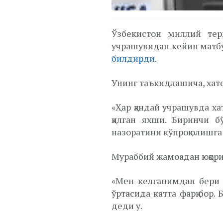
Ўзбекистон миллий тер
учрашувидан кейин матбу
билдирди
.
Унинг таъкидлашича, хато
«Ҳар қандай учрашувда ха
қилган яхши. Биринчи 
назоратини кўпроқ олишга
Мураббий жамоадан юқори
«Мен келганимдан бери 
ўртасида катта фарқ бор.
деди у.