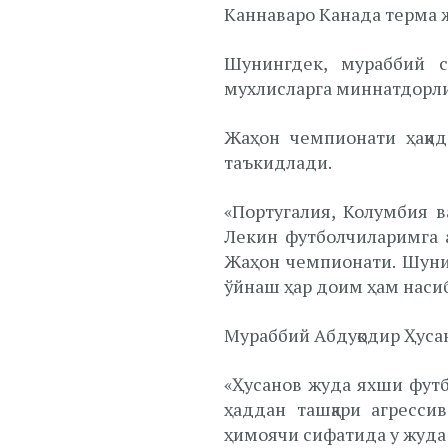
Каннаваро Канада терма 
Шунингдек, мураббий со
мухлисларга миннатдорл
Жаҳон чемпионати ҳақид
таъкидлади.
«Португалия, Колумбия в
Лекин футболчиларимга а
Жаҳон чемпионати. Шунин
ўйнаш ҳар доим ҳам насиб
Мураббий Абдуқодир Ҳусан
«Ҳусанов жуда яхши футб
ҳаддан ташқари агресси
ҳимоячи сифатида у жуда 