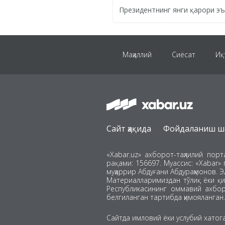
Президентнинг янги қарори э
Маҳаллий
Сиёсат
Иқ
Инсайдер
Ҳодиса
Сайт ҳақида
Фойдаланиш ш
ЖЧ-2026
«Xabar.uz» ахборот-таҳлилий пор
рақами: 156697. Муассис: «Xabar» 
муҳаррир Абдуғани Абдураҳмонов. Э
Материалларимиздан тўлиқ ёки қи
Республикасининг оммавий ахборо
белгиланган тартибда ҳимояланган.
Сайтда имловий ёки услубий хатог