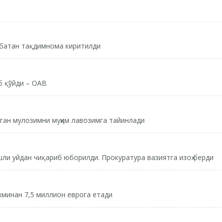
сбатан тақдимнома киритилди
б қўйди – ОАВ
ган мулозимни муҳим лавозимга тайинлади
ли уйдан чиқариб юборилди. Прокуратура вазиятга изоҳ берди
хминан 7,5 миллион еврога етади