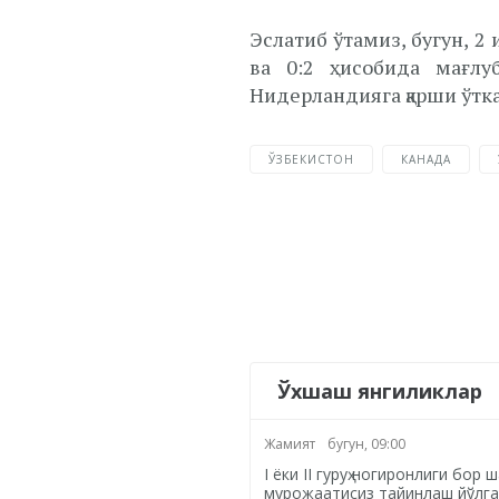
Эслатиб ўтамиз, бугун, 
ва 0:2 ҳисобида мағлу
Нидерландияга қарши ўтк
ЎЗБЕКИСТОН
КАНАДА
Ўхшаш янгиликлар
Жамият
бугун, 09:00
I ёки II гуруҳ ногиронлиги бор
мурожаатисиз тайинлаш йўлга