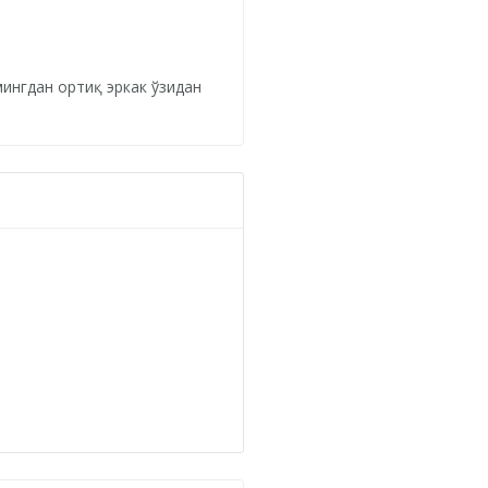
ингдан ортиқ эркак ўзидан