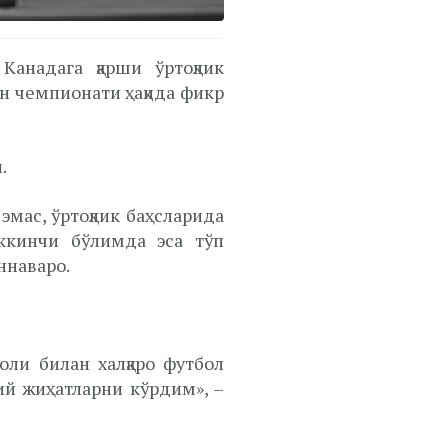
анадага қарши ўртоқлик
н чемпионати ҳақида фикр
.
эмас, ўртоқлик баҳсларида
ккинчи бўлимда эса тўп
ннаваро.
ли билан халқаро футбол
ий жиҳатларни кўрдим», –