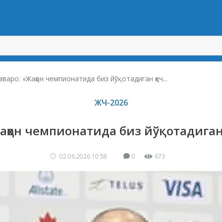
варо: «Жаҳон чемпионатида биз йўқотадиган ҳеч...
ЖЧ-2026
аҳон чемпионатида биз йўқотадиган 
02.06.2026 10:58
0
673