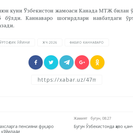
2 июн куни Ўзбекистон жамоаси Канада МТЖ билан ў
б бўлди. Каннаваро шогирдлари навбатдаги ўр
азади.
ЎРТОҚЛИК ЎЙИНИ
ЖЧ-2026
ФАБИО КАННАВАРО
Жамият
бугун, 08:27
 шахсларга пенсияни фуқаро
Бугун Ўзбекистонда ҳаво қан
 қўйилади