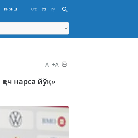
Кириш
O‘z
Ўз
Ру
-A
+A
ҳеч нарса йўқ»