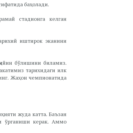
сифатида баҳолади.
арамай стадионга келган
тарихий иштирок эканини
қийин бўлишини биламиз.
лакатимиз тарихидаги илк
нинг. Жаҳон чемпионатида
ҳияти жуда катта. Баъзан
ни ўрганиши керак. Аммо