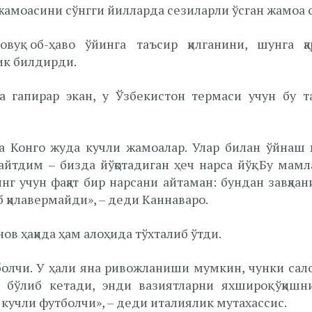
жамоасини сўнгги йилларда сезиларли ўсган жамоа 
вуқ об-ҳаво ўйинга таъсир қилганини, шунга қ
ик билдирди.
а гапирар экан, у Ўзбекистон термаси учун бу 
а Конго жуда кучли жамоалар. Улар билан ўйнаш 
йтдим – бизда йўқотадиган ҳеч нарса йўқ. Бу мам
г учун фақат бир нарсани айтаман: бундан завқла
 қилавермайди», – деди Каннаваро.
ов ҳақида ҳам алоҳида тўхталиб ўтди.
олчи. У ҳали яна ривожланиши мумкин, чунки сало
в бўлиб кетади, энди вазиятларни яхшироқ ўқиш
кучли футболчи», – деди италиялик мутахассис.