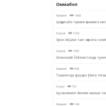
Оммабоп
Жамият
1460
Шаҳрисабз тумани ҳокимига ни
Хориж
1033
Эрон АҚШни танг аҳволга соли
Хориж
1007
Зеленский Ўзбекистонда туғил
Жамият
945
Тошкентда фуқаро ўзига тегиш
Спорт
761
Ҳусановнинг йиллик маоши та
Жамият
740