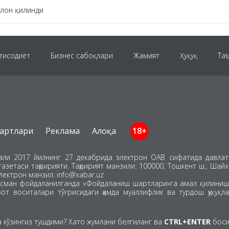
ълон қилинди
тисодиёт
Бизнес сабоқлари
Жамият
Ҳуқуқ
Та
Янги Ўзбекистон
Хориж
Технология
Спорт
артлари
Реклама
Алоқа
18+
Коронавирус
Таҳлил
Авто
Маслаҳат
Инфо
тали 2017 йилнинг 27 декабрида электрон ОАВ сифатида давлат 
газетаси таҳририяти. Таҳририят манзили: 100000, Тошкент ш., Шай
лектрон манзил: info@xabar.uz
сман фойдаланилганда «Фойдаланиш шартлари»га амал қилиниши
т воситалари тўғрисидаги ҳамда муаллифлик ва турдош ҳуқуқла
а кўзингиз тушдими? Хато жумлани белгиланг ва
CTRL+ENTER
боси