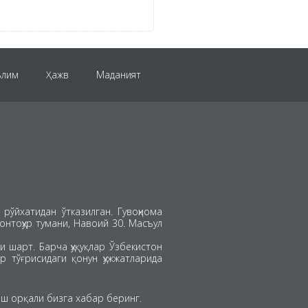
ълим
Ҳажв
Маданият
Evro-2024
Осиё Кубоги
графика
рўйхатидан ўтказилган. Гувоҳнома
хонтоҳур тумани, Навоий 30. Масъул
 шарт. Барча ҳуқуқлар Ўзбекистон
р тўғрисидаги қонун ҳужжатларида
ш орқали бизга хабар беринг.