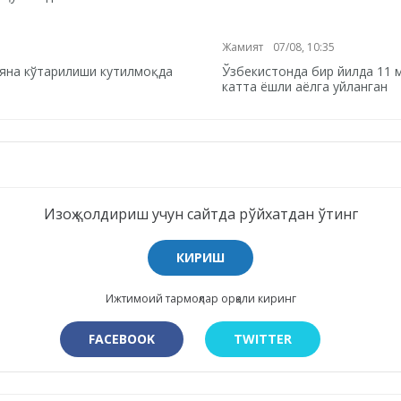
Жамият
07/08, 10:35
т яна кўтарилиши кутилмоқда
Ўзбекистонда бир йилда 11 м
катта ёшли аёлга уйланган
Изоҳ қолдириш учун сайтда рўйхатдан ўтинг
КИРИШ
Ижтимоий тармоқлар орқали киринг
FACEBOOK
TWITTER