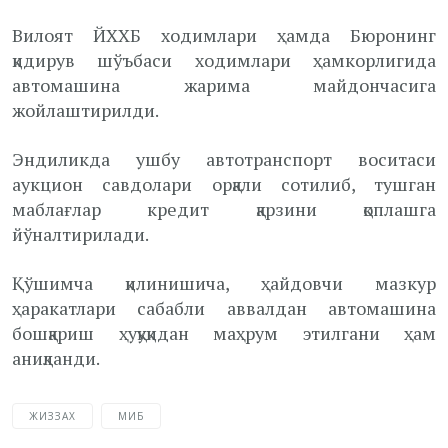
Вилоят ЙХХБ ходимлари ҳамда Бюронинг
қидирув шўъбаси ходимлари ҳамкорлигида
автомашина жарима майдончасига
жойлаштирилди.
Эндиликда ушбу автотранспорт воситаси
аукцион савдолари орқали сотилиб, тушган
маблағлар кредит қарзини қоплашга
йўналтирилади.
Қўшимча қилинишича, ҳайдовчи мазкур
ҳаракатлари сабабли аввалдан автомашина
бошқариш ҳуқуқидан маҳрум этилгани ҳам
аниқланди.
ЖИЗЗАХ
МИБ