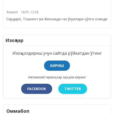
Жамият
18/07, 12:28
Сирдарё, Тошкент ва Жиззахда газ ўғрилари қўлга олинди
Изоҳлар
Изоҳ қолдириш учун сайтда рўйхатдан ўтинг
КИРИШ
Ижтимоий тармоқлар орқали киринг
FACEBOOK
TWITTER
Оммабоп