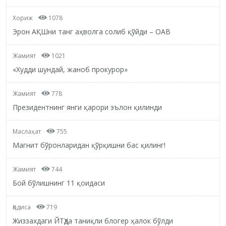
Хориж
1078
Эрон АҚШни танг аҳволга солиб қўйди – ОАВ
Жамият
1021
«Худди шундай, жаноб прокурор»
Жамият
778
Президентнинг янги қарори эълон қилинди
Маслаҳат
755
Магнит бўронларидан қўрқишни бас қилинг!
Жамият
744
Бой бўлишнинг 11 қоидаси
Ҳодиса
719
Жиззахдаги ЙТҲда таниқли блогер ҳалок бўлди