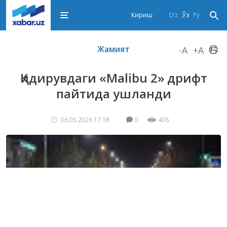
Кириш
O‘z
Ўз
Ру
Жамият
-A
+A
Қидирувдаги «Malibu 2» дрифт
пайтида ушланди
06.05.2026 17:18
0
406