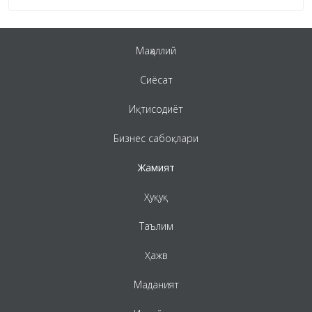
Маҳаллий
Сиёсат
Иқтисодиёт
Бизнес сабоқлари
Жамият
Ҳуқуқ
Таълим
Ҳажв
Маданият