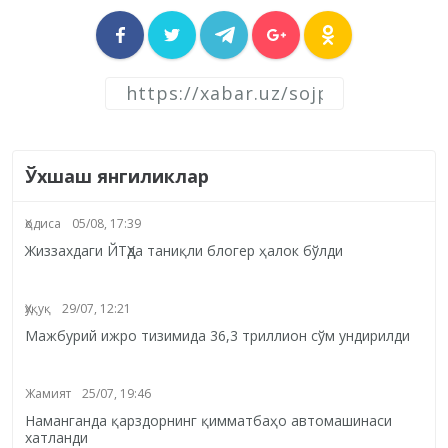
Ўхшаш янгиликлар
Ҳодиса
05/08, 17:39
Жиззахдаги ЙТҲда таниқли блогер ҳалок бўлди
Ҳуқуқ
29/07, 12:21
Мажбурий ижро тизимида 36,3 триллион сўм ундирилди
Жамият
25/07, 19:46
Наманганда қарздорнинг қимматбаҳо автомашинаси
хатланди