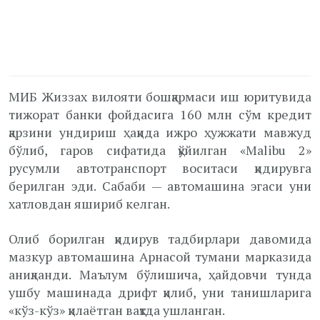
МИБ Жиззах вилояти бошқармаси иш юритувида
тижорат банки фойдасига 160 млн сўм кредит
қарзини ундириш ҳақида ижро ҳужжати мавжуд
бўлиб, гаров сифатида қўйилган «Malibu 2»
русумли автотранспорт воситаси қидирувга
берилган эди. Сабаби — автомашина эгаси уни
хатловдан яшириб келган.
Олиб борилган қидирув тадбирлари давомида
мазкур автомашина Арнасой тумани марказида
аниқланди. Маълум бўлишича, ҳайдовчи тунда
ушбу машинада дрифт қилиб, уни танишларига
«кўз-кўз» қилаётган вақтда ушланган.