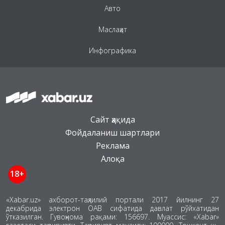
Авто
Маслаҳат
Инфографика
Сайт ҳақида
Фойдаланиш шартлари
Реклама
Алоқа
18+
«Xabar.uz» ахборот-таҳлилий портали 2017 йилнинг 27
декабрида электрон ОАВ сифатида давлат рўйхатидан
ўтказилган. Гувоҳнома рақами: 156697. Муассис: «Xabar»