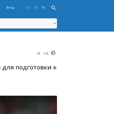
Вход
O‘z
Ўз
Ру
-A
+A
 для подготовки к