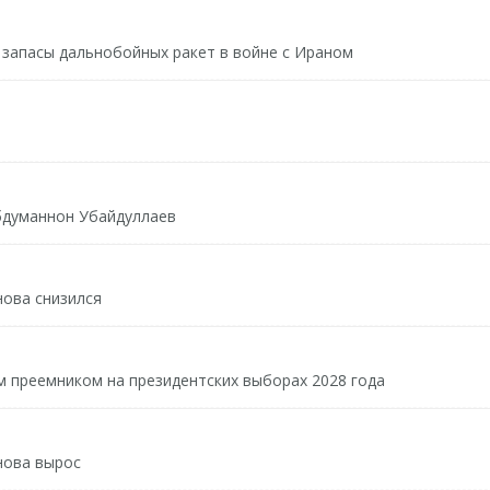
 запасы дальнобойных ракет в войне с Ираном
бдуманнон Убайдуллаев
нова снизился
м преемником на президентских выборах 2028 года
нова вырос