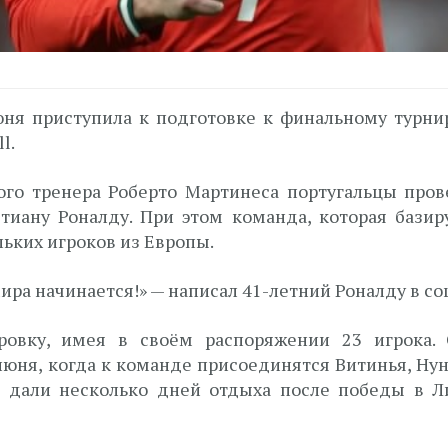
юня приступила к подготовке к финальному турни
l.
ого тренера Роберто Мартинеса португальцы пров
тиану Роналду. При этом команда, которая базир
ьких игроков из Европы.
ра начинается!» — написал 41-летний Роналду в со
ровку, имея в своём распоряжении 23 игрока. 
июня, когда к команде присоединятся Витинья, Н
 дали несколько дней отдыха после победы в Л