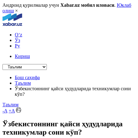
Андроид қурилмалар учун
Xabar.uz мобил иловаси
.
Юклаб
олиш
×
O‘z
Ўз
Ру
Кириш
Бош саҳифа
Таълим
Ўзбекистоннинг қайси ҳудудларида техникумлар сони
кўп?
Таълим
-A
+A
Ўзбекистоннинг қайси ҳудудларида
техникумлар сони кўп?