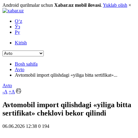
Android qurilmalar uchun
Xabar.uz mobil ilovasi
.
Yuklab olish
×
O‘z
Ўз
Ру
Kirish
Bosh sahifa
Avto
Avtomobil import qilishdagi «yiliga bitta sertifikat»...
Avto
-A
+A
Avtomobil import qilishdagi «yiliga bitta
sertifikat» cheklovi bekor qilindi
06.06.2026 12:38
0
194