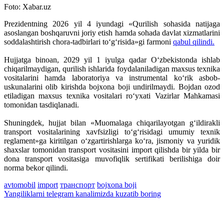
Foto: Xabar.uz
Prezidentning 2026 yil 4 iyundagi «Qurilish sohasida natijaga
asoslangan boshqaruvni joriy etish hamda sohada davlat xizmatlarini
soddalashtirish chora-tadbirlari to‘g‘risida»gi farmoni
qabul qilindi.
Hujjatga binoan, 2029 yil 1 iyulga qadar O‘zbekistonda ishlab
chiqarilmaydigan, qurilish ishlarida foydalaniladigan maxsus texnika
vositalarini hamda laboratoriya va instrumental ko‘rik asbob-
uskunalarini olib kirishda bojxona boji undirilmaydi. Bojdan ozod
etiladigan maxsus texnika vositalari ro‘yxati Vazirlar Mahkamasi
tomonidan tasdiqlanadi.
Shuningdek, hujjat bilan «Muomalaga chiqarilayotgan g‘ildirakli
transport vositalarining xavfsizligi to‘g‘risidagi umumiy texnik
reglament»ga kiritilgan o‘zgartirishlarga ko‘ra, jismoniy va yuridik
shaxslar tomonidan transport vositasini import qilishda bir yilda bir
dona transport vositasiga muvofiqlik sertifikati berilishiga doir
norma bekor qilindi.
avtomobil
import
транспорт
bojxona boji
Yangiliklarni
telegram
kanalimizda kuzatib boring