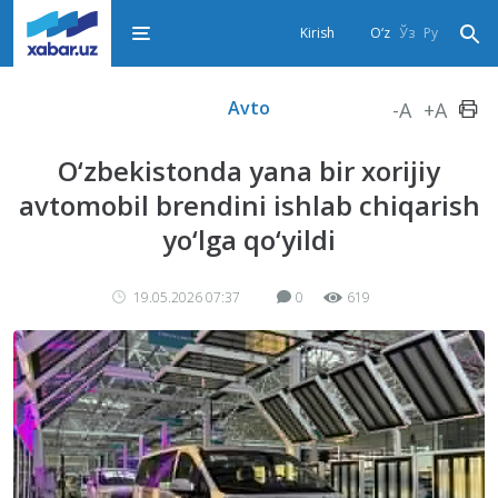
Kirish
O‘z
Ўз
Ру
Avto
-A
+A
O‘zbekistonda yana bir xorijiy
avtomobil brendini ishlab chiqarish
yo‘lga qo‘yildi
19.05.2026 07:37
0
619