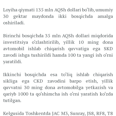
Loyiha qiymati 135 mln AQSh dollari bo‘lib, umumiy
30 gektar maydonda ikki bosqichda amalga
oshiriladi.
Birinchi bosqichda 35 mln AQSh dollari miqdorida
investitsiya o‘zlashtirilib, yillik 10 ming dona
avtomobil ishlab chiqarish quvvatiga ega SKD
zavodi ishga tushirildi hamda 100 ta yangi ish o‘rni
yaratildi.
Ikkinchi bosqichda esa to‘liq ishlab chiqarish
sikliga ega CKD zavodini barpo etish, yillik
quvvatni 30 ming dona avtomobilga yetkazish va
qariyb 1000 ta qo‘shimcha ish o‘rni yaratish ko‘zda
tutilgan.
Kelgusida Toshkentda JAC M3, Sunray, JS8, RF8, T8