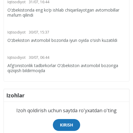
Iqtisodiyot
31/07, 16:44
O‘zbekistonda eng ko‘p ishlab chiqarilayotgan avtomobillar
ma’lum qilindi
Iqtisodiyot
30/07, 15:37
O‘zbekiston avtomobil bozorida iyun oyida o‘sish kuzatildi
Iqtisodiyot
30/07, 06:44
Afg‘onistonlik tadbirkorlar O‘zbekiston avtomobil bozoriga
qiziqish bildirmoqda
Izohlar
Izoh qoldirish uchun saytda ro'yxatdan o'ting
KIRISH