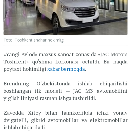
Foto: Toshkent shahar hokimligi
«Yangi Avlod» maxsus sanoat zonasida «JAC Motors
Toshkent» qo‘shma korxonasi ochildi. Bu haqda
poytaxt hokimligi
xabar bermoqda
.
Brendning O‘zbekistonda ishlab chiqarilishi
boshlangan ilk modeli — JAC M3 avtomobilini
yig‘ish liniyasi rasman ishga tushirildi.
Zavodda Xitoy bilan hamkorlikda ichki yonuv
dvigatelli, gibrid avtomobillar va elektromobillar
ishlab chiqariladi.