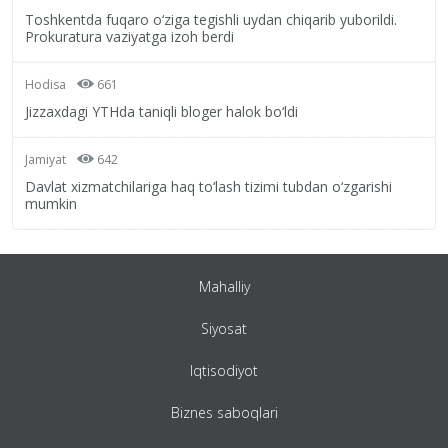
Toshkentda fuqaro o‘ziga tegishli uydan chiqarib yuborildi.
Prokuratura vaziyatga izoh berdi
Hodisa
661
Jizzaxdagi YTHda taniqli bloger halok bo‘ldi
Jamiyat
642
Davlat xizmatchilariga haq to‘lash tizimi tubdan o‘zgarishi
mumkin
Mahalliy
Siyosat
Iqtisodiyot
Biznes saboqlari