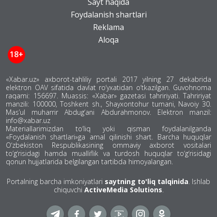
Sayt haqida
Foydalanish shartlari
Reklama
Aloqa
18+
«Xabar.uz» axborot-tahliliy portali 2017 yilning 27 dekabrida
elektron OAV sifatida davlat ro‘yxatidan o‘tkazilgan. Guvohnoma
raqami: 156697. Muassis: «Xabar» gazetasi tahririyati. Tahririyat
manzili: 100000, Toshkent sh., Shayxontohur tumani, Navoiy 30.
Mas’ul muharrir Abdug‘ani Abdurahmonov. Elektron manzil:
info@xabar.uz
Materiallarimizdan to‘liq yoki qisman foydalanilganda
«Foydalanish shartlari»ga amal qilinishi shart. Barcha huquqlar
O‘zbekiston Respublikasining ommaviy axborot vositalari
to‘g‘risidagi hamda mualliflik va turdosh huquqlar to‘g‘risidagi
qonun hujjatlarida belgilangan tartibda himoyalangan.
Portalning barcha imkoniyatlari
saytning to'liq talqinida
. Ishlab
chiquvchi
ActiveMedia Solutions
.