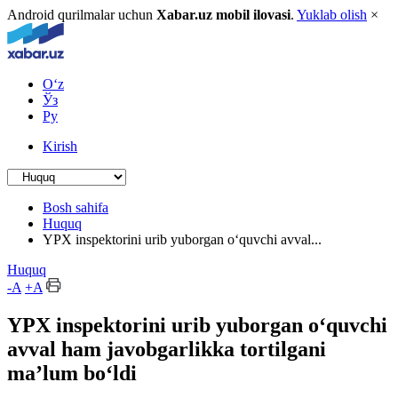
Android qurilmalar uchun
Xabar.uz mobil ilovasi
.
Yuklab olish
×
O‘z
Ўз
Ру
Kirish
Bosh sahifa
Huquq
YPX inspektorini urib yuborgan o‘quvchi avval...
Huquq
-A
+A
YPX inspektorini urib yuborgan o‘quvchi
avval ham javobgarlikka tortilgani
ma’lum bo‘ldi