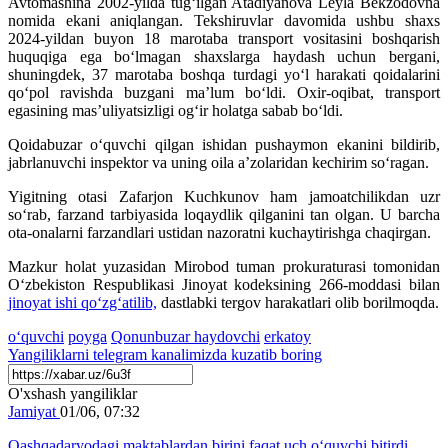
Avtomashina 2002-yilda tug‘ilgan Atadiyanova Leyla Bekzodovna
nomida ekani aniqlangan. Tekshiruvlar davomida ushbu shaxs
2024-yildan buyon 18 marotaba transport vositasini boshqarish
huquqiga ega bo‘lmagan shaxslarga haydash uchun bergani,
shuningdek, 37 marotaba boshqa turdagi yo‘l harakati qoidalarini
qo‘pol ravishda buzgani ma’lum bo‘ldi. Oxir-oqibat, transport
egasining mas’uliyatsizligi og‘ir holatga sabab bo‘ldi.
Qoidabuzar o‘quvchi qilgan ishidan pushaymon ekanini bildirib,
jabrlanuvchi inspektor va uning oila a’zolaridan kechirim so‘ragan.
Yigitning otasi Zafarjon Kuchkunov ham jamoatchilikdan uzr
so‘rab, farzand tarbiyasida loqaydlik qilganini tan olgan. U barcha
ota-onalarni farzandlari ustidan nazoratni kuchaytirishga chaqirgan.
Mazkur holat yuzasidan Mirobod tuman prokuraturasi tomonidan
O‘zbekiston Respublikasi Jinoyat kodeksining 266-moddasi bilan
jinoyat ishi qo‘zg‘atilib,
dastlabki tergov harakatlari olib borilmoqda.
o‘quvchi
poyga
Qonunbuzar haydovchi
erkatoy
Yangiliklarni
telegram
kanalimizda kuzatib boring
O'xshash yangiliklar
Jamiyat
01/06, 07:32
Qashqadaryodagi maktablardan birini faqat uch o‘quvchi bitirdi