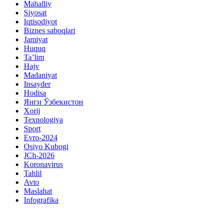
Mahalliy
Siyosat
Iqtisodiyot
Biznes saboqlari
Jamiyat
Huquq
Ta’lim
Hajv
Madaniyat
Insayder
Hodisa
Янги Ўзбекистон
Xorij
Texnologiya
Sport
Evro-2024
Osiyo Kubogi
JCh-2026
Koronavirus
Tahlil
Avto
Maslahat
Infografika