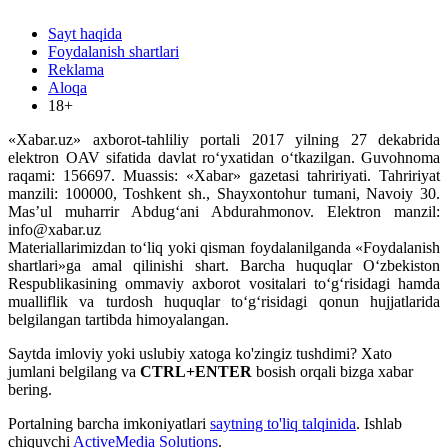
Sayt haqida
Foydalanish shartlari
Reklama
Aloqa
18+
«Xabar.uz» axborot-tahliliy portali 2017 yilning 27 dekabrida
elektron OAV sifatida davlat ro‘yxatidan o‘tkazilgan. Guvohnoma
raqami: 156697. Muassis: «Xabar» gazetasi tahririyati. Tahririyat
manzili: 100000, Toshkent sh., Shayxontohur tumani, Navoiy 30.
Mas’ul muharrir Abdug‘ani Abdurahmonov. Elektron manzil:
info@xabar.uz
Materiallarimizdan to‘liq yoki qisman foydalanilganda «Foydalanish
shartlari»ga amal qilinishi shart. Barcha huquqlar O‘zbekiston
Respublikasining ommaviy axborot vositalari to‘g‘risidagi hamda
mualliflik va turdosh huquqlar to‘g‘risidagi qonun hujjatlarida
belgilangan tartibda himoyalangan.
Saytda imloviy yoki uslubiy xatoga ko'zingiz tushdimi? Xato
jumlani belgilang va
CTRL+ENTER
bosish orqali bizga xabar
bering.
Portalning barcha imkoniyatlari
saytning to'liq talqinida
. Ishlab
chiquvchi
ActiveMedia Solutions
.