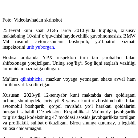
Foto: Videolavhadan skrinshot
25-fevral kuni soat 21:46 larda 2010-yilda tug‘ilgan, xususiy
maktabning 10-sinf o‘quvchisi haydovchilik guvohnomasisiz BMW
M4 rusumli avtomashinani boshqarib, yo‘l-patrul xizmati
inspektorini
urib yuborgan.
Hodisa oqibatida YPX inspektori turli tan jarohatlari bilan
shifoxonaga yotqizilgan. Uning sog‘lig‘i Sog‘liqni saqlash vazirligi
tomonidan nazoratga olingan.
Ma’lum
qilinishicha,
mazkur voyaga yetmagan shaxs avval ham
tartibbuzarlik sodir etgan.
Xususan, 2023-yil 12-sentyabr kuni maktabda dars qoldirgani
uchun, shuningdek, joriy yil 8 yanvar kuni o‘zboshimchalik bilan
avtomobil boshqarib, qo‘pol ravishda yo‘l harakati qoidalarini
buzgani sababli O‘zbekiston Respublikasi Ma’muriy javobgarlik
to‘g‘risidagi kodeksining 47-moddasi asosida javobgarlikka tortilgan
va profilaktik suhbat o‘tkazilgan. Biroq shunga qaramay, u tegishli
xulosa chiqarmagan.