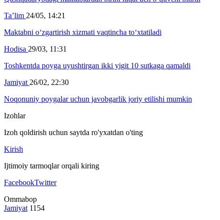
Ta’lim
24/05, 14:21
Maktabni o‘zgartirish xizmati vaqtincha to‘xtatiladi
Hodisa
29/03, 11:31
Toshkentda poyga uyushtirgan ikki yigit 10 sutkaga qamaldi
Jamiyat
26/02, 22:30
Noqonuniy poygalar uchun javobgarlik joriy etilishi mumkin
Izohlar
Izoh qoldirish uchun saytda ro'yxatdan o'ting
Kirish
Ijtimoiy tarmoqlar orqali kiring
Facebook
Twitter
Ommabop
Jamiyat
1154