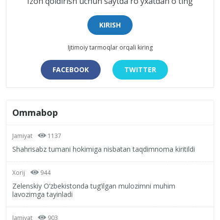
Izoh qoldirish uchun saytda ro'yxatdan o'ting
KIRISH
Ijtimoiy tarmoqlar orqali kiring
FACEBOOK
TWITTER
Ommabop
Jamiyat
1137
Shahrisabz tumani hokimiga nisbatan taqdimnoma kiritildi
Xorij
944
Zelenskiy O‘zbekistonda tug‘ilgan mulozimni muhim
lavozimga tayinladi
Jamiyat
903