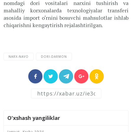
nomdagi dori vositalari narxini tushirish va
mahalliy korxonalarda texnologiyalar transferi
asosida import o‘rnini bosuvchi mahsulotlar ishlab
chiqarishni kengaytirish rejalashtirilgan.
NARX-NAVO
DORI-DARMON
O'xshash yangiliklar
Jamiyat
Kecha, 19:34