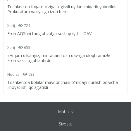
Toshkentda fuqaro o‘ziga tegishli uydan chiqarib yuborildi.
Prokuratura vaziyatga izoh berdi
Xorij
724
Eron AQShni tang ahvolga solib qo‘ydi – OAV
Xorij
653
«Hujum qilsangiz, mintaqani tosh davriga uloqtiramiz!» —
Eron vakili ogohlantirdi
Hodisa
633
Toshkentda bolalar maydonchasi o‘rnidagi qurilish bo‘yicha
jinoyat ishi qo‘zg‘atildi
Mahalliy
Siyosat