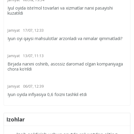
Iyul oyida iste’mol tovarlari va xizmatlar narxi pasayishi
kuzatildi
Jamiyat
17/07, 12:33
Iyun oyi qaysi mahsulotlar arzonladi va nimalar qimmatladi?
Jamiyat
13/07, 11:13
Birjada narxni oshirib, asossiz daromad olgan kompaniyaga
chora ko‘rildi
Jamiyat
06/07, 12:39
Iyun oyida inflyasiya 0,6 foizni tashkil etdi
Izohlar