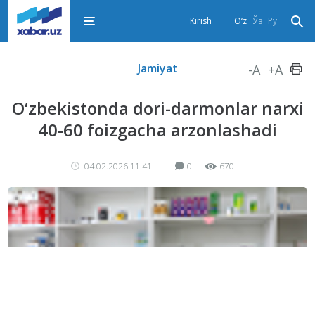
Kirish
O‘z
Ўз
Ру
Jamiyat
-A
+A
O‘zbekistonda dori-darmonlar narxi
40-60 foizgacha arzonlashadi
04.02.2026 11:41
0
670