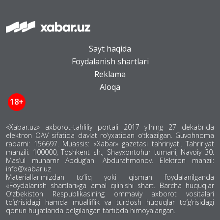
Sayt haqida
Foydalanish shartlari
Reklama
Aloqa
18+
«Xabar.uz» axborot-tahliliy portali 2017 yilning 27 dekabrida
elektron OAV sifatida davlat ro‘yxatidan o‘tkazilgan. Guvohnoma
raqami: 156697. Muassis: «Xabar» gazetasi tahririyati. Tahririyat
manzili: 100000, Toshkent sh., Shayxontohur tumani, Navoiy 30.
Mas’ul muharrir Abdug‘ani Abdurahmonov. Elektron manzil:
info@xabar.uz
Materiallarimizdan to‘liq yoki qisman foydalanilganda
«Foydalanish shartlari»ga amal qilinishi shart. Barcha huquqlar
O‘zbekiston Respublikasining ommaviy axborot vositalari
to‘g‘risidagi hamda mualliflik va turdosh huquqlar to‘g‘risidagi
qonun hujjatlarida belgilangan tartibda himoyalangan.