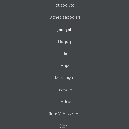
Iqtisodiyot
Biznes saboqlari
Jamiyat
Huquq
Ta’lim
Hajv
Madaniyat
Insayder
Hodisa
Янги Ўзбекистон
Xorij