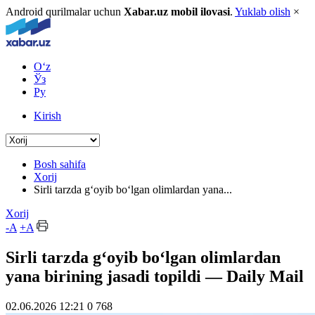
Android qurilmalar uchun
Xabar.uz mobil ilovasi
.
Yuklab olish
×
O‘z
Ўз
Ру
Kirish
Bosh sahifa
Xorij
Sirli tarzda g‘oyib bo‘lgan olimlardan yana...
Xorij
-A
+A
Sirli tarzda g‘oyib bo‘lgan olimlardan
yana birining jasadi topildi — Daily Mail
02.06.2026 12:21
0
768