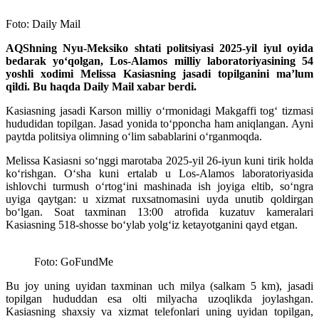
Foto: Daily Mail
AQShning Nyu-Meksiko shtati politsiyasi 2025-yil iyul oyida
bedarak yo‘qolgan, Los-Alamos milliy laboratoriyasining 54
yoshli xodimi Melissa Kasiasning jasadi topilganini ma’lum
qildi. Bu haqda Daily Mail xabar berdi.
Kasiasning jasadi Karson milliy o‘rmonidagi Makgaffi tog‘ tizmasi
hududidan topilgan. Jasad yonida to‘pponcha ham aniqlangan. Ayni
paytda politsiya olimning o‘lim sabablarini o‘rganmoqda.
Melissa Kasiasni so‘nggi marotaba 2025-yil 26-iyun kuni tirik holda
ko‘rishgan. O‘sha kuni ertalab u Los-Alamos laboratoriyasida
ishlovchi turmush o‘rtog‘ini mashinada ish joyiga eltib, so‘ngra
uyiga qaytgan: u xizmat ruxsatnomasini uyda unutib qoldirgan
bo‘lgan. Soat taxminan 13:00 atrofida kuzatuv kameralari
Kasiasning 518-shosse bo‘ylab yolg‘iz ketayotganini qayd etgan.
Foto: GoFundMe
Bu joy uning uyidan taxminan uch milya (salkam 5 km), jasadi
topilgan hududdan esa olti milyacha uzoqlikda joylashgan.
Kasiasning shaxsiy va xizmat telefonlari uning uyidan topilgan,