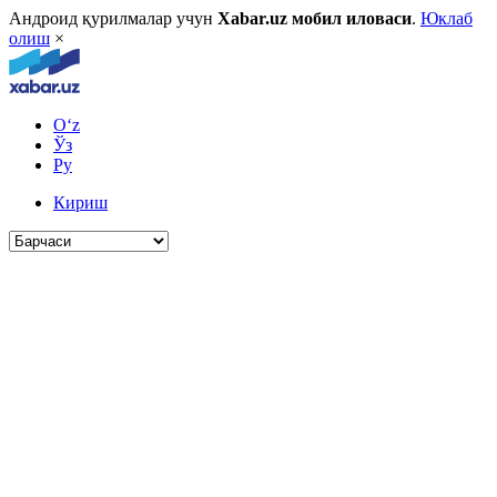
Андроид қурилмалар учун
Xabar.uz мобил иловаси
.
Юклаб
олиш
×
O‘z
Ўз
Ру
Кириш