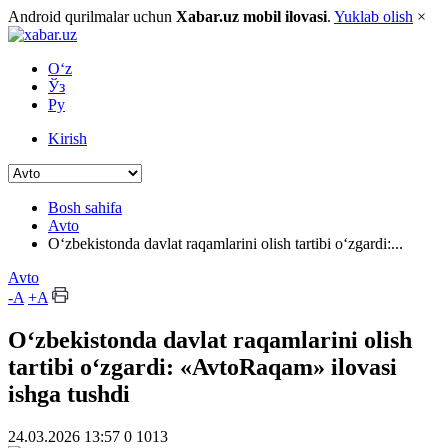
Android qurilmalar uchun
Xabar.uz mobil ilovasi
.
Yuklab olish
×
O‘z
Ўз
Ру
Kirish
Bosh sahifa
Avto
O‘zbekistonda davlat raqamlarini olish tartibi o‘zgardi:...
Avto
-A
+A
O‘zbekistonda davlat raqamlarini olish
tartibi o‘zgardi: «AvtoRaqam» ilovasi
ishga tushdi
24.03.2026 13:57
0
1013