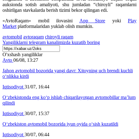
auksionda sotish amaliyoti, shu jumladan “chiroyli” raqamlarni
oshirilgan stavkalarda berish tizimi bekor qilingan edi.
«AvtoRaqam» mobil ilovasini
App Store
yoki
Play
Market
platformalaridan yuklab olish mumkin.
avtomobil
avtoraqam
chiroyli raqam
Yangiliklarni
telegram
kanalimizda kuzatib boring
O'xshash yangiliklar
Avto
06/08, 13:27
Jahon avtomobil bozorida yangi davr: Xitoyning uch brendi kuchli
o‘nlikka kirdi
Iqtisodiyot
31/07, 16:44
O‘zbekistonda eng ko‘p ishlab chiqarilayotgan avtomobillar ma’lum
qilindi
Iqtisodiyot
30/07, 15:37
O‘zbekiston avtomobil bozorida iyun oyida o‘sish kuzatildi
Iqtisodiyot
30/07, 06:44