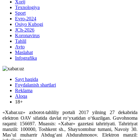
Xorij
Texnologiya
Sport
Evro-2024
Osiyo Kubogi
JCh-2026
Koronavirus
Tahlil
Avto
Maslahat
Infografika
Sayt haqida
Foydalanish shartlari
Reklama
Aloqa
18+
«Xabar.uz» axborot-tahliliy portali 2017 yilning 27 dekabrida
elektron OAV sifatida davlat ro‘yxatidan o‘tkazilgan. Guvohnoma
raqami: 156697. Muassis: «Xabar» gazetasi tahririyati. Tahririyat
manzili: 100000, Toshkent sh., Shayxontohur tumani, Navoiy 30.
Mas’ul muharrir Abdug‘ani Abdurahmonov. Elektron manzil: