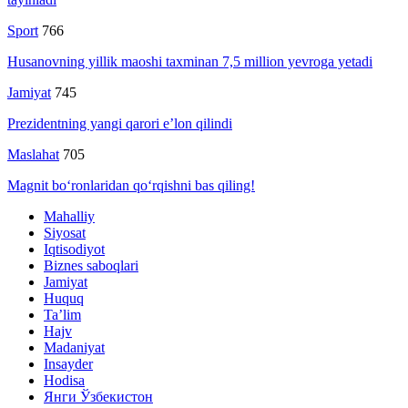
Sport
766
Husanovning yillik maoshi taxminan 7,5 million yevroga yetadi
Jamiyat
745
Prezidentning yangi qarori e’lon qilindi
Maslahat
705
Magnit bo‘ronlaridan qo‘rqishni bas qiling!
Mahalliy
Siyosat
Iqtisodiyot
Biznes saboqlari
Jamiyat
Huquq
Ta’lim
Hajv
Madaniyat
Insayder
Hodisa
Янги Ўзбекистон