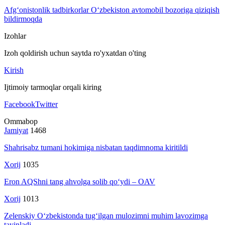
Afg‘onistonlik tadbirkorlar O‘zbekiston avtomobil bozoriga qiziqish
bildirmoqda
Izohlar
Izoh qoldirish uchun saytda ro'yxatdan o'ting
Kirish
Ijtimoiy tarmoqlar orqali kiring
Facebook
Twitter
Ommabop
Jamiyat
1468
Shahrisabz tumani hokimiga nisbatan taqdimnoma kiritildi
Xorij
1035
Eron AQShni tang ahvolga solib qo‘ydi – OAV
Xorij
1013
Zelenskiy O‘zbekistonda tug‘ilgan mulozimni muhim lavozimga
tayinladi