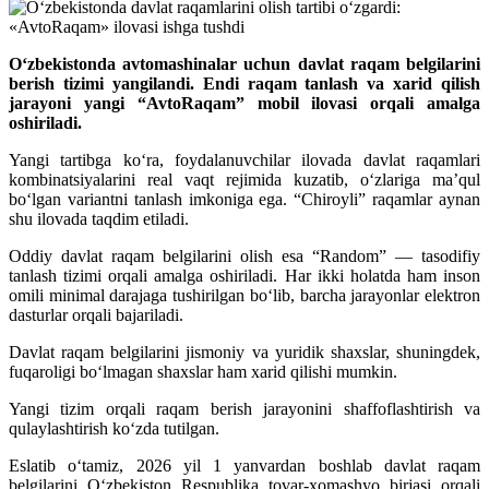
O‘zbekistonda avtomashinalar uchun davlat raqam belgilarini
berish tizimi yangilandi. Endi raqam tanlash va xarid qilish
jarayoni yangi “AvtoRaqam” mobil ilovasi orqali amalga
oshiriladi.
Yangi tartibga ko‘ra, foydalanuvchilar ilovada davlat raqamlari
kombinatsiyalarini real vaqt rejimida kuzatib, o‘zlariga ma’qul
bo‘lgan variantni tanlash imkoniga ega. “Chiroyli” raqamlar aynan
shu ilovada taqdim etiladi.
Oddiy davlat raqam belgilarini olish esa “Random” — tasodifiy
tanlash tizimi orqali amalga oshiriladi. Har ikki holatda ham inson
omili minimal darajaga tushirilgan bo‘lib, barcha jarayonlar elektron
dasturlar orqali bajariladi.
Davlat raqam belgilarini jismoniy va yuridik shaxslar, shuningdek,
fuqaroligi bo‘lmagan shaxslar ham xarid qilishi mumkin.
Yangi tizim orqali raqam berish jarayonini shaffoflashtirish va
qulaylashtirish ko‘zda tutilgan.
Eslatib o‘tamiz, 2026 yil 1 yanvardan boshlab davlat raqam
belgilarini O‘zbekiston Respublika tovar-xomashyo birjasi orqali