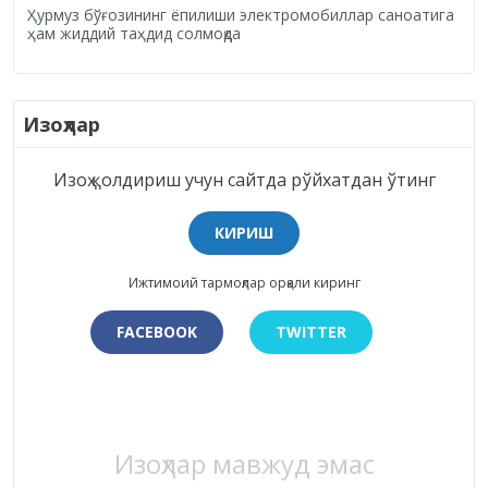
Ҳурмуз бўғозининг ёпилиши электромобиллар саноатига
ҳам жиддий таҳдид солмоқда
Изоҳлар
Изоҳ қолдириш учун сайтда рўйхатдан ўтинг
КИРИШ
Ижтимоий тармоқлар орқали киринг
FACEBOOK
TWITTER
Изоҳлар мавжуд эмас