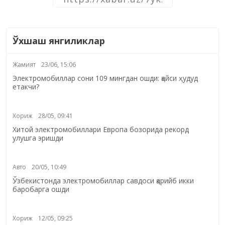
Ўхшаш янгиликлар
Жамият
23/06, 15:06
Электромобиллар сони 109 мингдан ошди: қайси ҳудуд
етакчи?
Хориж
28/05, 09:41
Хитой электромобиллари Европа бозорида рекорд
улушга эришди
Авто
20/05, 10:49
Ўзбекистонда электромобиллар савдоси қарийб икки
баробарга ошди
Хориж
12/05, 09:25