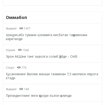
Оммабоп
Жамият
1477
Шаҳрисабз тумани ҳокимига нисбатан тақдимнома
киритилди
Хориж
1042
Эрон АҚШни танг аҳволга солиб қўйди – ОАВ
Спорт
775
Ҳусановнинг йиллик маоши тахминан 7,5 миллион еврога
етади
Жамият
749
Президентнинг янги қарори эълон қилинди