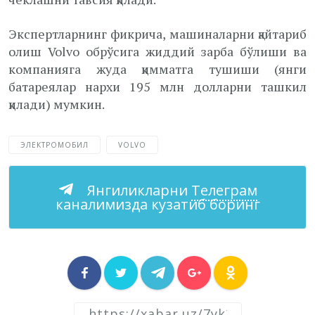
Экспертларнинг фикрича, машиналарни қайтариб
олиш Volvo обрўсига жиддий зарба бўлиши ва
компанияга жуда қимматга тушиши (янги
батареялар нархи 195 млн долларни ташкил
қилади) мумкин.
ЭЛЕКТРОМОБИЛ
VOLVO
Янгиликларни
Телеграм
каналимизда кузатиб боринг