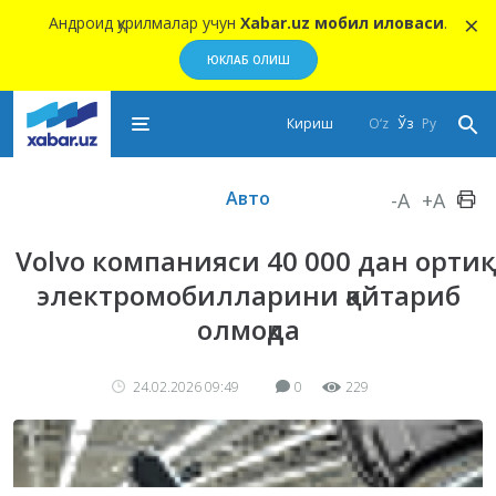
×
Андроид қурилмалар учун
Xabar.uz мобил иловаси
.
ЮКЛАБ ОЛИШ
Кириш
O‘z
Ўз
Ру
Авто
-A
+A
Volvo компанияси 40 000 дан ортиқ
электромобилларини қайтариб
олмоқда
24.02.2026 09:49
0
229