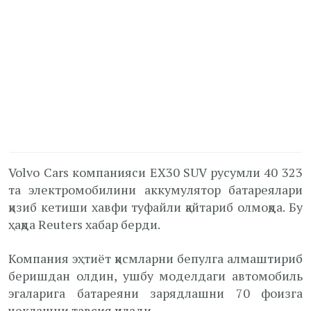
Volvo Cars компанияси EX30 SUV русумли 40 323
та электромобилини аккумулятор батареялари
қизиб кетиши хавфи туфайли қайтариб олмоқда. Бу
ҳақда Reuters хабар берди.
Компания эҳтиёт қисмларни бепулга алмаштириб
беришдан олдин, ушбу моделдаги автомобиль
эгаларига батареяни зарядлашни 70 фоизга
чеклашни тавсия қилади.