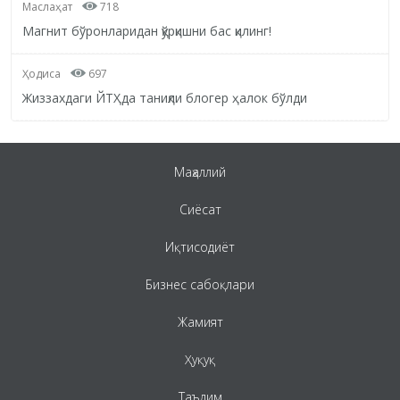
Маслаҳат
718
Магнит бўронларидан қўрқишни бас қилинг!
Ҳодиса
697
Жиззахдаги ЙТҲда таниқли блогер ҳалок бўлди
Маҳаллий
Сиёсат
Иқтисодиёт
Бизнес сабоқлари
Жамият
Ҳуқуқ
Таълим