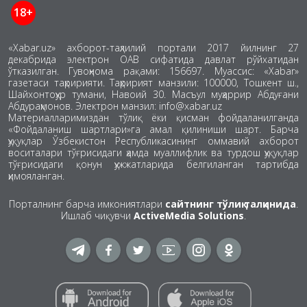
18+
«Xabar.uz» ахборот-таҳлилий портали 2017 йилнинг 27
декабрида электрон ОАВ сифатида давлат рўйхатидан
ўтказилган. Гувоҳнома рақами: 156697. Муассис: «Xabar»
газетаси таҳририяти. Таҳририят манзили: 100000, Тошкент ш.,
Шайхонтоҳур тумани, Навоий 30. Масъул муҳаррир Абдуғани
Абдураҳмонов. Электрон манзил: info@xabar.uz
Материалларимиздан тўлиқ ёки қисман фойдаланилганда
«Фойдаланиш шартлари»га амал қилиниши шарт. Барча
ҳуқуқлар Ўзбекистон Республикасининг оммавий ахборот
воситалари тўғрисидаги ҳамда муаллифлик ва турдош ҳуқуқлар
тўғрисидаги қонун ҳужжатларида белгиланган тартибда
ҳимояланган.
Порталнинг барча имкониятлари
сайтнинг тўлиқ талқинида
.
Ишлаб чиқувчи
ActiveMedia Solutions
.