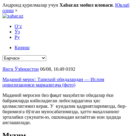
Андроид қурилмалар учун
Xabar.uz мобил иловаси
.
Юклаб
олиш
×
O‘z
Ўз
Ру
Кириш
Янги Ўзбекистон
06/08, 16:49
0
192
Маданий мерос: Тарихий обидалардан — Ислом
цивилизацияси марказигача (фото)
Маданий меросни биз фақат маҳобатли обидалар ёки
байрамларда кийиладиган либослардагина ҳис
қилмаслигимиз керак. У кундалик қадриятларимизда, бир-
биримизга бўлган муносабатимизда, ҳатто маҳалланинг
эрталабки сукунати-ю, ошхонадан келаётган нон ҳидида
англашилади.
Муҳим