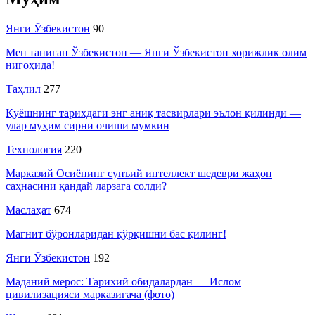
Янги Ўзбекистон
90
Мен таниган Ўзбекистон — Янги Ўзбекистон хорижлик олим
нигоҳида!
Таҳлил
277
Қуёшнинг тарихдаги энг аниқ тасвирлари эълон қилинди —
улар муҳим сирни очиши мумкин
Технология
220
Марказий Осиёнинг сунъий интеллект шедеври жаҳон
саҳнасини қандай ларзага солди?
Маслаҳат
674
Магнит бўронларидан қўрқишни бас қилинг!
Янги Ўзбекистон
192
Маданий мерос: Тарихий обидалардан — Ислом
цивилизацияси марказигача (фото)