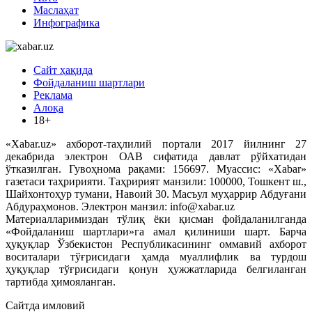
Маслаҳат
Инфографика
Сайт ҳақида
Фойдаланиш шартлари
Реклама
Алоқа
18+
«Xabar.uz» ахборот-таҳлилий портали 2017 йилнинг 27
декабрида электрон ОАВ сифатида давлат рўйхатидан
ўтказилган. Гувоҳнома рақами: 156697. Муассис: «Xabar»
газетаси таҳририяти. Таҳририят манзили: 100000, Тошкент ш.,
Шайхонтоҳур тумани, Навоий 30. Масъул муҳаррир Абдуғани
Абдураҳмонов. Электрон манзил: info@xabar.uz
Материалларимиздан тўлиқ ёки қисман фойдаланилганда
«Фойдаланиш шартлари»га амал қилиниши шарт. Барча
ҳуқуқлар Ўзбекистон Республикасининг оммавий ахборот
воситалари тўғрисидаги ҳамда муаллифлик ва турдош
ҳуқуқлар тўғрисидаги қонун ҳужжатларида белгиланган
тартибда ҳимояланган.
Сайтда имловий