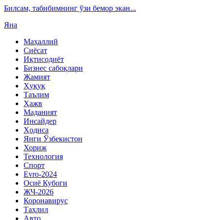
Билсам, табибимнинг ўзи бемор экан...
Яна
Маҳаллий
Сиёсат
Иқтисодиёт
Бизнес сабоқлари
Жамият
Ҳуқуқ
Таълим
Ҳажв
Маданият
Инсайдер
Ҳодиса
Янги Ўзбекистон
Хориж
Технология
Спорт
Evro-2024
Осиё Кубоги
ЖЧ-2026
Коронавирус
Таҳлил
Авто