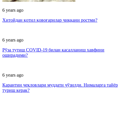
6 years ago
Хитойдан қотил қовоғарилар чиққани ростми?
6 years ago
Рўза тутиш СОVID-19 билан касалланиш хавфини
оширадими?
6 years ago
Карантин чекловлари муддати чўзилди. Нималарга тайёр
туриш керак?