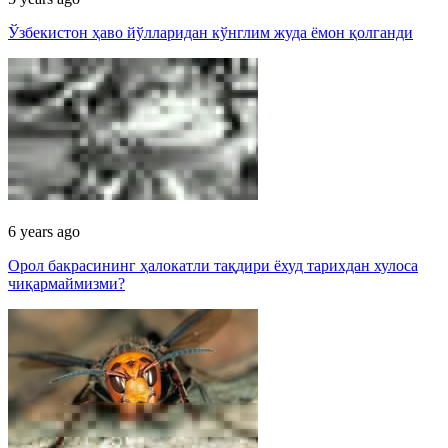
Ўзбекистон ҳаво йўлларидан кўнглим жуда ёмон қолганди
6 years ago
Орол бакрасининг ҳалокатли тақдири ёхуд тарихдан хулоса
чиқармаймизми?