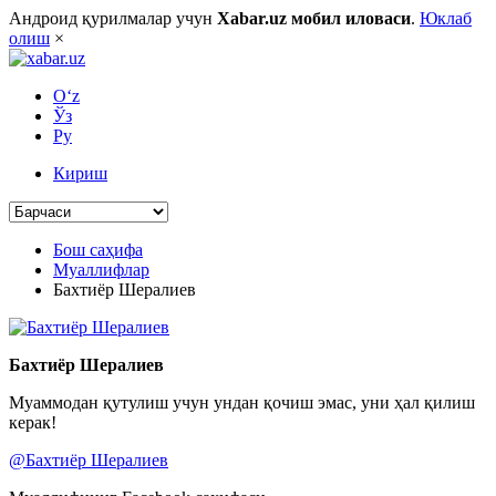
Андроид қурилмалар учун
Xabar.uz мобил иловаси
.
Юклаб
олиш
×
O‘z
Ўз
Ру
Кириш
Бош саҳифа
Муаллифлар
Бахтиёр Шералиев
Бахтиёр Шералиев
Муаммодан қутулиш учун ундан қочиш эмас, уни ҳал қилиш
керак!
@Бахтиёр Шералиев