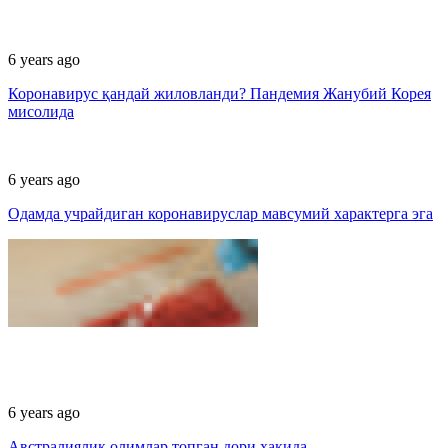
6 years ago
Коронавирус қандай жиловланди? Пандемия Жанубий Корея
мисолида
6 years ago
Одамда учрайдиган коронавируслар мавсумий характерга эга
6 years ago
Австралиялик олимлар топган дори ҳақида