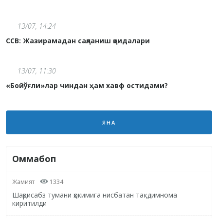
13/07, 14:24
CCВ: Жазирамадан сақланиш қоидалари
13/07, 11:30
«Бойўғли»лар чиндан ҳам хавф остидами?
ЯНА
Оммабоп
Жамият
1334
Шаҳрисабз тумани ҳокимига нисбатан тақдимнома
киритилди