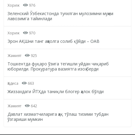
Хориж
976
Зеленский Ўзбекистонда туғилган мулозимни муҳим
лавозимга тайинлади
Хориж
970
Эрон АҚШни танг аҳволга солиб қўйди – ОАВ
Жамият
925
Тошкентда фуқаро ўзига тегишли уйдан чиқариб
юборилди. Прокуратура вазиятга изоҳ берди
Ҳодиса
663
Жиззахдаги ЙТҲда таниқли блогер ҳалок бўлди
Жамият
642
Давлат хизматчиларига ҳақ тўлаш тизими тубдан
ўзгариши мумкин