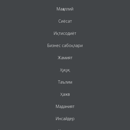
Маҳаллий
Сиёсат
Иқтисодиёт
Бизнес сабоқлари
Жамият
Ҳуқуқ
Таълим
Ҳажв
Маданият
Инсайдер