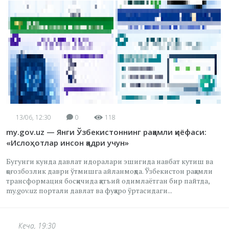
13/06, 12:30
0
118
my.gov.uz — Янги Ўзбекистоннинг рақамли қиёфаси:
«Ислоҳотлар инсон қадри учун»
Бугунги кунда давлат идоралари эшигида навбат кутиш ва
қоғозбозлик даври ўтмишга айланмоқда. Ўзбекистон рақамли
трансформация босқичида қатъий одимлаётган бир пайтда,
my.gov.uz портали давлат ва фуқаро ўртасидаги...
Кеча, 19:30