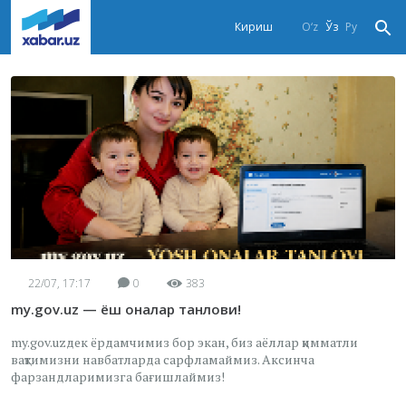
Кириш
O‘z
Ўз
Ру
22/07, 17:17
0
383
my.gov.uz — ёш оналар танлови!
my.gov.uzдек ёрдамчимиз бор экан, биз аёллар қимматли
вақтимизни навбатларда сарфламаймиз. Аксинча
фарзандларимизга бағишлаймиз!