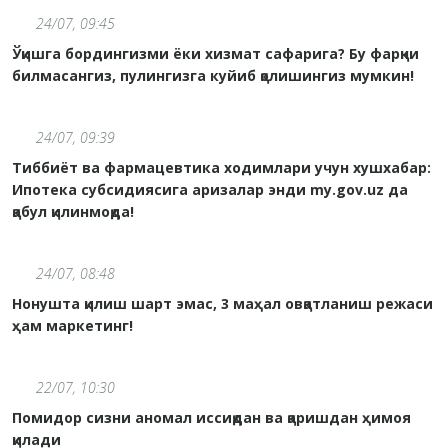
24/07, 09:45
Ўқишга бордингизми ёки хизмат сафарига? Бу фарқни
билмасангиз, пулингизга куйиб қолишингиз мумкин!
24/07, 09:39
Тиббиёт ва фармацевтика ходимлари учун хушхабар:
Ипотека субсидиясига аризалар энди my.gov.uz да
қабул қилинмоқда!
24/07, 08:48
Нонушта қилиш шарт эмас, 3 маҳал овқатланиш режаси
ҳам маркетинг!
22/07, 10:30
Помидор сизни аномал иссиқдан ва қаришдан ҳимоя
қилади