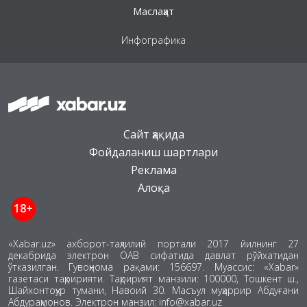
Маслаҳат
Инфографика
Сайт ҳақида
Фойдаланиш шартлари
Реклама
Алоқа
18+
«Xabar.uz» ахборот-таҳлилий портали 2017 йилнинг 27
декабрида электрон ОАВ сифатида давлат рўйхатидан
ўтказилган. Гувоҳнома рақами: 156697. Муассис: «Xabar»
газетаси таҳририяти. Таҳририят манзили: 100000, Тошкент ш.,
Шайхонтоҳур тумани, Навоий 30. Масъул муҳаррир Абдуғани
Абдураҳмонов. Электрон манзил: info@xabar.uz