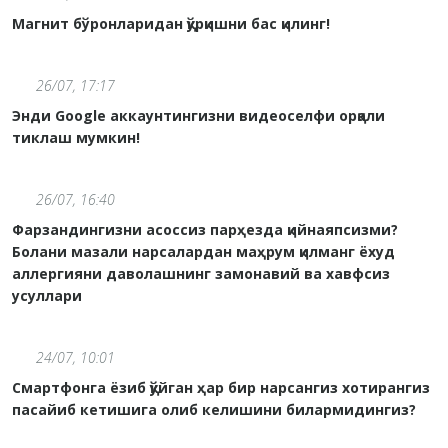
Магнит бўронларидан қўрқишни бас қилинг!
26/07, 17:17
Энди Google аккаунтингизни видеоселфи орқали
тиклаш мумкин!
26/07, 16:40
Фарзандингизни асоссиз парҳезда қийнаяпсизми?
Болани мазали нарсалардан маҳрум қилманг ёхуд
аллергияни даволашнинг замонавий ва хавфсиз
усуллари
24/07, 10:01
Смартфонга ёзиб қўйган ҳар бир нарсангиз хотирангиз
пасайиб кетишига олиб келишини билармидингиз?