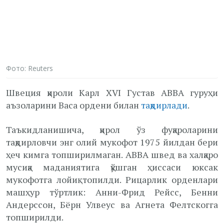
Фото: Reuters
Швеция қироли Карл XVI Густав ABBA гуруҳи
аъзоларини Васа ордени билан
тақдирлади
.
Таъкидланишича, қирол ўз фуқароларини
тақдирловчи энг олий мукофот 1975 йилдан бери
ҳеч кимга топширилмаган. ABBA швед ва халқаро
мусиқа маданиятига қўшган ҳиссаси юксак
мукофотга лойиқ топилди. Рицарлик орденлари
машҳур тўртлик: Анни-Фрид Рейсс, Бенни
Андерссон, Бёрн Улвеус ва Агнета Фелтскогга
топширилди.