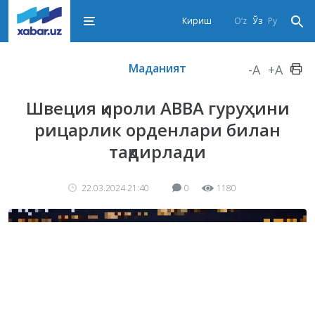
Кириш
O‘z
Ўз
Ру
Маданият
-A
+A
Швеция қироли ABBA гуруҳини
рицарлик орденлари билан
тақдирлади
22.03.2024 21:40
0
1180