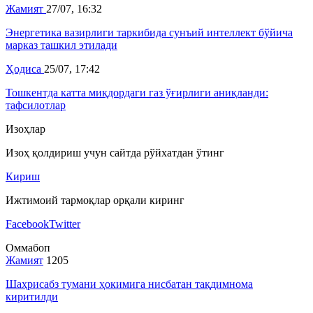
Жамият
27/07, 16:32
Энергетика вазирлиги таркибида сунъий интеллект бўйича
марказ ташкил этилади
Ҳодиса
25/07, 17:42
Тошкентда катта миқдордаги газ ўғирлиги аниқланди:
тафсилотлар
Изоҳлар
Изоҳ қолдириш учун сайтда рўйхатдан ўтинг
Кириш
Ижтимоий тармоқлар орқали киринг
Facebook
Twitter
Оммабоп
Жамият
1205
Шаҳрисабз тумани ҳокимига нисбатан тақдимнома
киритилди