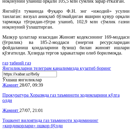
ноқонуний уланиш орқали 105,5 млн сўмлик зарар етказган.
​Янгийўл туманида Фуқаро Ф.Н. энг «ижодий» усулни
танлаган: визуал аниқлаб бўлмайдиган яширин қувур орқали
тармоққа тўғридан-тўғри уланиб, 102,9 млн сўмлик газни
ноқонуний ўзлаштирган.
​Мазкур ҳолатлар юзасидан Жиноят кодексининг 169-моддаси
(ўғрилик) ва 185-2-моддаси (энергия ресурсларидан
фойдаланиш қоидаларини бузиш) билан жиноят ишлари
қўзғатилди. Ҳозирда тергов ҳаракатлари олиб борилмоқда.
газ
табиий газ
Янгиликларни
телеграм
каналимизда кузатиб боринг
Ўхшаш янгиликлар
Жамият
28/07, 09:39
Прокуратура Хоразмда газ таъминоти ходимларини қўлга
олди
Жамият
27/07, 21:01
Тошкент вилоятида газ таъминоти ходимининг
«кирдикорлари» ошкор бўлди