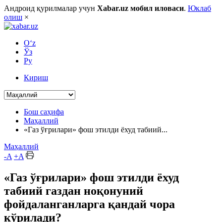
Андроид қурилмалар учун
Xabar.uz мобил иловаси
.
Юклаб
олиш
×
O‘z
Ўз
Ру
Кириш
Бош саҳифа
Маҳаллий
​«Газ ўғрилари» фош этилди ёхуд табиий...
Маҳаллий
-A
+A
​«Газ ўғрилари» фош этилди ёхуд
табиий газдан ноқонуний
фойдаланганларга қандай чора
кўрилади?