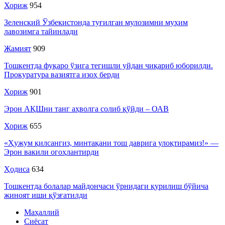
Хориж
954
Зеленский Ўзбекистонда туғилган мулозимни муҳим
лавозимга тайинлади
Жамият
909
Тошкентда фуқаро ўзига тегишли уйдан чиқариб юборилди.
Прокуратура вазиятга изоҳ берди
Хориж
901
Эрон АҚШни танг аҳволга солиб қўйди – ОАВ
Хориж
655
«Ҳужум қилсангиз, минтақани тош даврига улоқтирамиз!» —
Эрон вакили огоҳлантирди
Ҳодиса
634
Тошкентда болалар майдончаси ўрнидаги қурилиш бўйича
жиноят иши қўзғатилди
Маҳаллий
Сиёсат