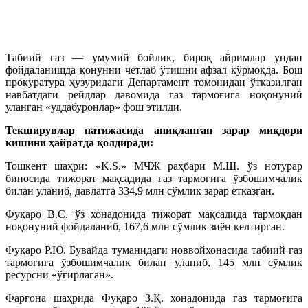
Табиий газ — умумий бойлик, бироқ айримлар ундан
фойдаланишда қонунни четлаб ўтишни афзал кўрмоқда. Бош
прокуратура ҳузуридаги Департамент томонидан ўтказилган
навбатдаги рейдлар давомида газ тармоғига ноқонуний
уланган «уддабуронлар» фош этилди.
​Текширувлар натижасида аниқланган зарар миқдори
кишини ҳайратда қолдиради:
​Тошкент шаҳри: «K.S.» МЧЖ раҳбари М.Ш. ўз нотурар
биносида тижорат мақсадида газ тармоғига ўзбошимчалик
билан уланиб, давлатга 334,9 млн сўмлик зарар етказган.
Фуқаро В.С. ўз хонадонида тижорат мақсадида тармоқдан
ноқонуний фойдаланиб, 167,6 млн сўмлик зиён келтирган.
Фуқаро Р.Ю. Бувайда туманидаги новвойхонасида табиий газ
тармоғига ўзбошимчалик билан уланиб, 145 млн сўмлик
ресурсни «ўғирлаган».
​Фарғона шаҳрида Фуқаро З.Қ. хонадонида газ тармоғига