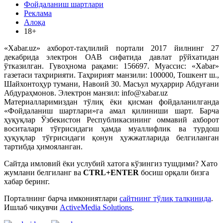
Фойдаланиш шартлари
Реклама
Алоқа
18+
«Xabar.uz» ахборот-таҳлилий портали 2017 йилнинг 27
декабрида электрон ОАВ сифатида давлат рўйхатидан
ўтказилган. Гувоҳнома рақами: 156697. Муассис: «Xabar»
газетаси таҳририяти. Таҳририят манзили: 100000, Тошкент ш.,
Шайхонтоҳур тумани, Навоий 30. Масъул муҳаррир Абдуғани
Абдураҳмонов. Электрон манзил: info@xabar.uz
Материалларимиздан тўлиқ ёки қисман фойдаланилганда
«Фойдаланиш шартлари»га амал қилиниши шарт. Барча
ҳуқуқлар Ўзбекистон Республикасининг оммавий ахборот
воситалари тўғрисидаги ҳамда муаллифлик ва турдош
ҳуқуқлар тўғрисидаги қонун ҳужжатларида белгиланган
тартибда ҳимояланган.
Сайтда имловий ёки услубий хатога кўзингиз тушдими? Хато
жумлани белгиланг ва
CTRL+ENTER
босиш орқали бизга
хабар беринг.
Порталнинг барча имкониятлари
сайтнинг тўлиқ талқинида
.
Ишлаб чиқувчи
ActiveMedia Solutions
.