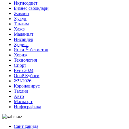
Иқтисодиёт
Бизнес сабоқлари
Жамият
Ҳуқуқ
Таълим
Ҳажв
Маданият
Инсайдер
Ҳодиса
Янги Ўзбекистон
Хориж
Технология
Спорт
Evro-2024
Осиё Кубоги
ЖЧ-2026
Коронавирус
Таҳлил
Авто
Маслаҳат
Инфографика
Сайт ҳақида