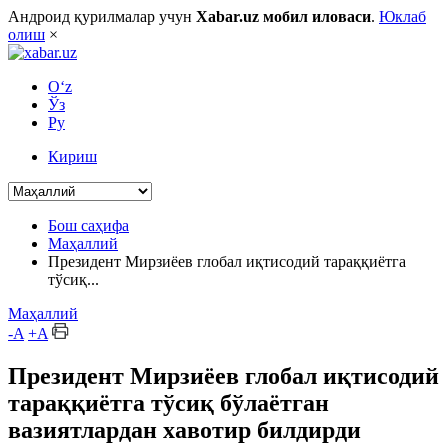
Андроид қурилмалар учун
Xabar.uz мобил иловаси
.
Юклаб
олиш
×
O‘z
Ўз
Ру
Кириш
Бош саҳифа
Маҳаллий
Президент Мирзиёев глобал иқтисодий тараққиётга
тўсиқ...
Маҳаллий
-A
+A
Президент Мирзиёев глобал иқтисодий
тараққиётга тўсиқ бўлаётган
вазиятлардан хавотир билдирди