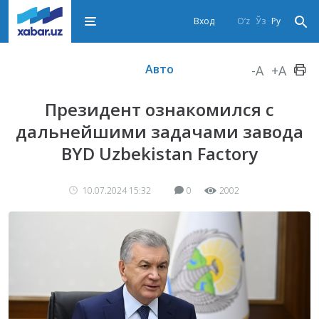
Вход
O‘z
Ўз
Ру
Авто
-A
+A
Президент ознакомился с
дальнейшими задачами завода
BYD Uzbekistan Factory
10.07.2024 15:32
0
2002