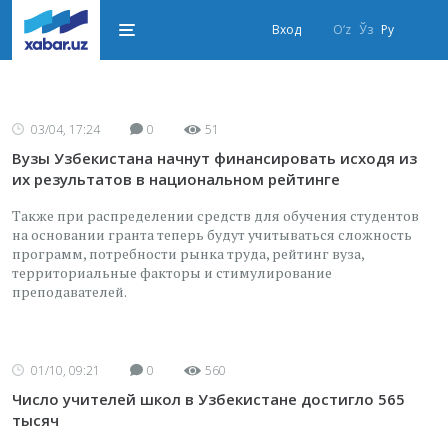
Вход
O‘z
Ўз
Ру
03/04, 17:24
0
51
Вузы Узбекистана начнут финансировать исходя из
их результатов в национальном рейтинге
Также при распределении средств для обучения студентов
на основании гранта теперь будут учитываться сложность
программ, потребности рынка труда, рейтинг вуза,
территориальные факторы и стимулирование
преподавателей.
01/10, 09:21
0
560
Число учителей школ в Узбекистане достигло 565
тысяч