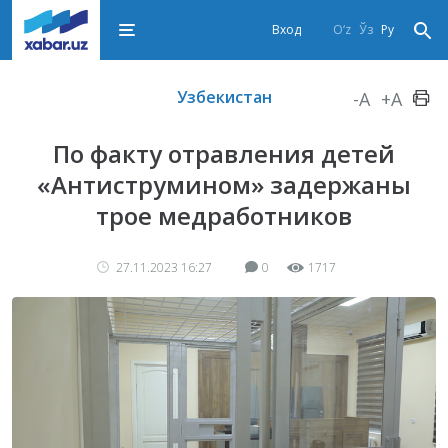
Вход
O‘z
Ўз
Ру
Узбекистан
-A
+A
По факту отравления детей
«Антиструмином» задержаны
трое медработников
27.11.2023 16:27
0
1717