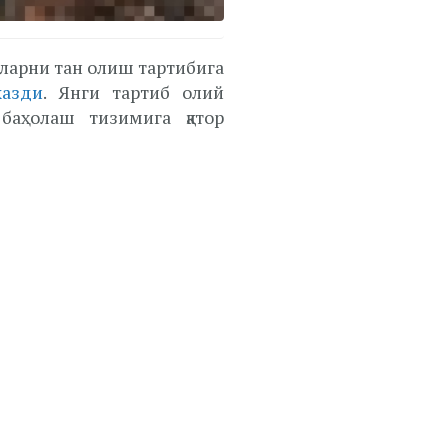
ларни тан олиш тартибига
казди
. Янги тартиб олий
баҳолаш тизимига қатор
 мавжуд бўлган таълим
даги сертификатга эга
5 фоизи миқдорида балл
нг мувофиқлик даражаси
зарда тутилган. Жумладан,
 учун устама тайинлашда