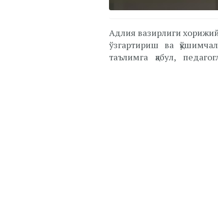
Адлия вазирлиги хорижий
ўзгартириш ва қўшимча
таълимга қабул, педаго
янгиликларни олиб кирмоқ
Ҳужжатга кўра, бакал
йўналишларига қабулд
абитуриентларга мазку
берилади.
Шунингдек, инглиз тил
эндиликда 1–6 баллик ти
Ҳужжатда педагог ходимла
инглиз тилидан берилад
уларнинг амал қилиш мудд