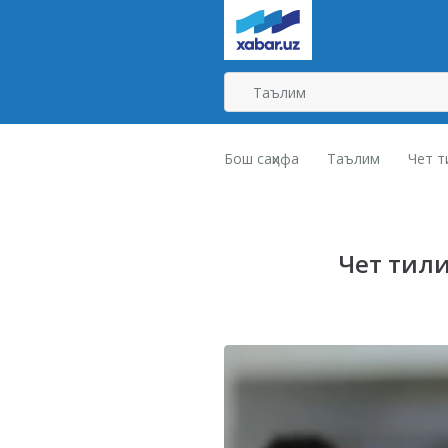
Бош саҳифа
Таълим
Чет т
Чет тили