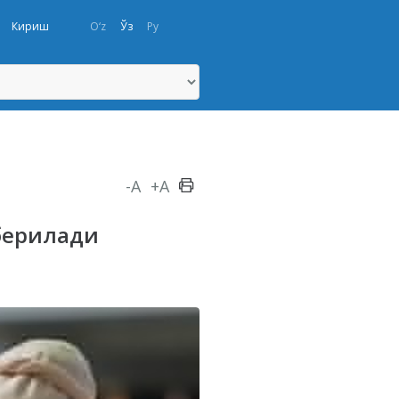
Кириш
O‘z
Ўз
Ру
-A
+A
 берилади