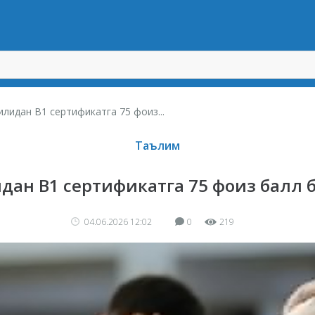
илидан B1 сертификатга 75 фоиз...
Таълим
дан B1 сертификатга 75 фоиз балл
04.06.2026 12:02
0
219