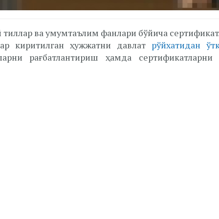
 тиллар ва умумтаълим фанлари бўйича сертификат
лар киритилган ҳужжатни давлат
рўйхатидан ўт
гларни рағбатлантириш ҳамда сертификатларни 
да.
авриатнинг фанлар мажмуасида чет тили фани
а миллий ёки халқаро тан олинган B1 даража
р фан бўйича белгиланган максимал баллнинг 7
и бўйича бериладиган TOEFL iBT сертификатини
зим асосида белгиланади.
рни қўллаб-қувватлашга оид қатор нормалар ҳам на
иган TKT, TESOL, TEFL ва TESL сертификатлари
ати инобатга олинади.