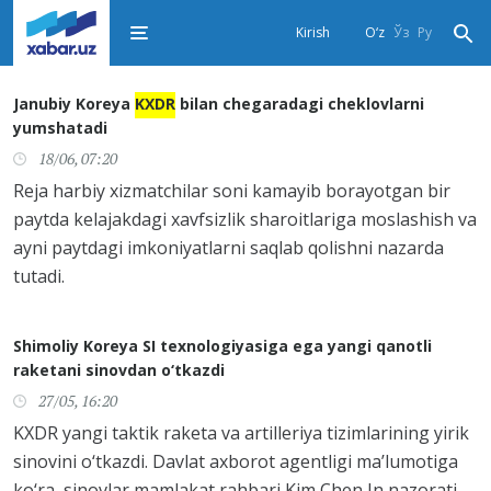
Kirish
O‘z
Ўз
Ру
Janubiy Koreya
KXDR
bilan chegaradagi cheklovlarni
yumshatadi
18/06, 07:20
Reja harbiy xizmatchilar soni kamayib borayotgan bir
paytda kelajakdagi xavfsizlik sharoitlariga moslashish va
ayni paytdagi imkoniyatlarni saqlab qolishni nazarda
tutadi.
Shimoliy Koreya SI texnologiyasiga ega yangi qanotli
raketani sinovdan o‘tkazdi
27/05, 16:20
KXDR yangi taktik raketa va artilleriya tizimlarining yirik
sinovini o‘tkazdi. Davlat axborot agentligi ma’lumotiga
ko‘ra, sinovlar mamlakat rahbari Kim Chen In nazorati