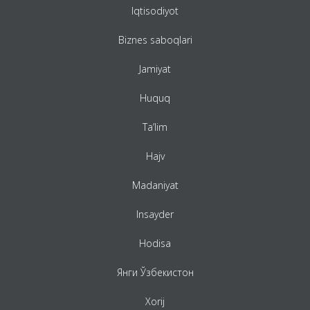
Iqtisodiyot
Biznes saboqlari
Jamiyat
Huquq
Ta’lim
Hajv
Madaniyat
Insayder
Hodisa
Янги Ўзбекистон
Xorij