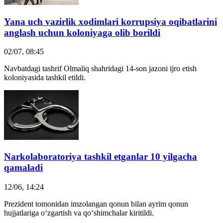
Yana uch vazirlik xodimlari korrupsiya oqibatlarini
anglash uchun koloniyaga olib borildi
02/07, 08:45
Navbatdagi tashrif Olmaliq shahridagi 14-son jazoni ijro etish
koloniyasida tashkil etildi.
Narkolaboratoriya tashkil etganlar 10 yilgacha
qamaladi
12/06, 14:24
Prezident tomonidan imzolangan qonun bilan ayrim qonun
hujjatlariga o‘zgartish va qo‘shimchalar kiritildi.