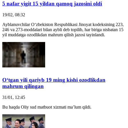
5 nafar yigit 15 yildan
qamoq
jazosini oldi
19/02, 08:32
Ayblanuvchilar O‘zbekiston Respublikasi Jinoyat kodeksining 223,
246 va 273-moddalari bilan aybli deb topilib, har biriga nisbatan 15
yil muddatga ozodlikdan mahrum qilish jazosi tayinlandi.
O‘tgan yili qariyb 19 ming kishi ozodlikdan
mahrum qilingan
31/01, 12:45
Bu haqda Oliy sud matbuot xizmati ma’lum qildi.