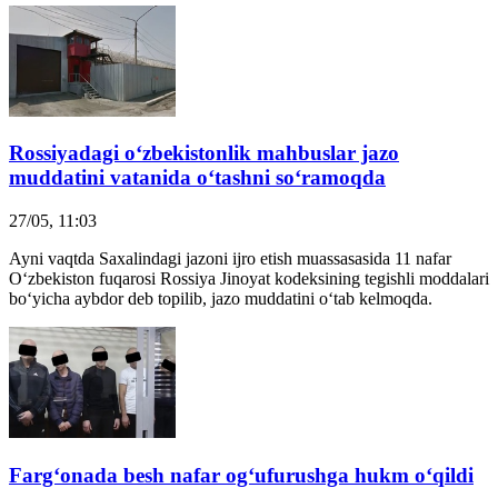
Rossiyadagi o‘zbekistonlik mahbuslar jazo
muddatini vatanida o‘tashni so‘ramoqda
27/05, 11:03
Ayni vaqtda Saxalindagi jazoni ijro etish muassasasida 11 nafar
O‘zbekiston fuqarosi Rossiya Jinoyat kodeksining tegishli moddalari
bo‘yicha aybdor deb topilib, jazo muddatini o‘tab kelmoqda.
Farg‘onada besh nafar og‘ufurushga hukm o‘qildi