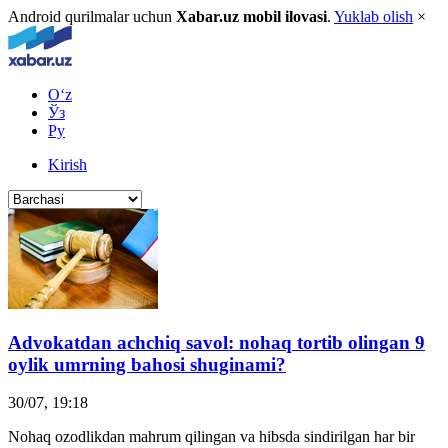
Android qurilmalar uchun
Xabar.uz mobil ilovasi
.
Yuklab olish
×
O‘z
Ўз
Ру
Kirish
Advokatdan achchiq savol: nohaq tortib olingan 9
oylik umrning bahosi shuginami?
30/07, 19:18
Nohaq ozodlikdan mahrum qilingan va hibsda sindirilgan har bir