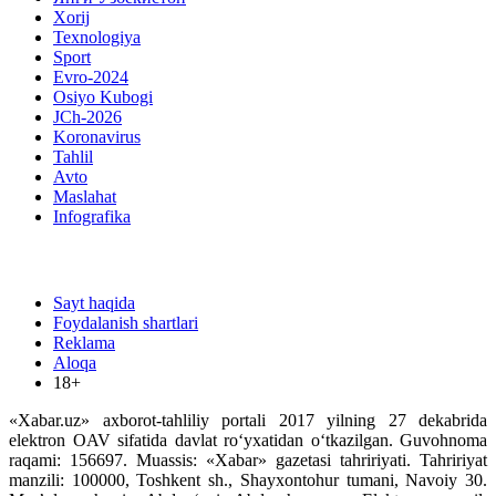
Xorij
Texnologiya
Sport
Evro-2024
Osiyo Kubogi
JCh-2026
Koronavirus
Tahlil
Avto
Maslahat
Infografika
Sayt haqida
Foydalanish shartlari
Reklama
Aloqa
18+
«Xabar.uz» axborot-tahliliy portali 2017 yilning 27 dekabrida
elektron OAV sifatida davlat ro‘yxatidan o‘tkazilgan. Guvohnoma
raqami: 156697. Muassis: «Xabar» gazetasi tahririyati. Tahririyat
manzili: 100000, Toshkent sh., Shayxontohur tumani, Navoiy 30.