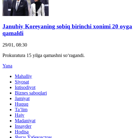
Janubiy Koreyaning sobiq birinchi xonimi 20 oyga
qamaldi
29/01, 08:30
Prokuratura 15 yilga qamashni so‘ragandi.
Yana
Mahalliy
Siyosat
Iqtisodiyot
Biznes saboqlari
Jamiyat
Huquq
Ta’lim
Hajv
Madaniyat
Insayder
Hodisa
Янги Ўзбекистон