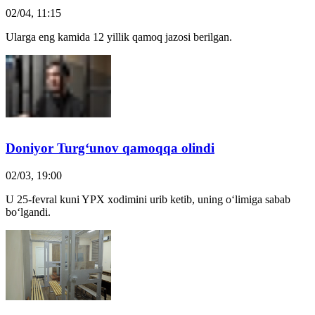
02/04, 11:15
Ularga eng kamida 12 yillik qamoq jazosi berilgan.
Doniyor Turg‘unov
qamoq
qa olindi
02/03, 19:00
U 25-fevral kuni YPX xodimini urib ketib, uning o‘limiga sabab
bo‘lgandi.