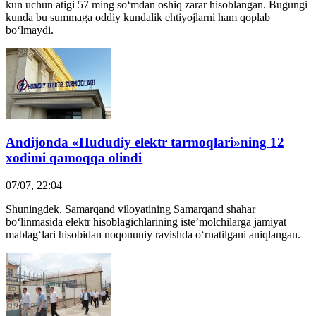
kun uchun atigi 57 ming so‘mdan oshiq zarar hisoblangan. Bugungi
kunda bu summaga oddiy kundalik ehtiyojlarni ham qoplab
bo‘lmaydi.
Andijonda «Hududiy elektr tarmoqlari»ning 12
xodimi
qamoq
qa olindi
07/07, 22:04
​Shuningdek, Samarqand viloyatining Samarqand shahar
bo‘linmasida elektr hisoblagichlarining iste’molchilarga jamiyat
mablag‘lari hisobidan noqonuniy ravishda o‘rnatilgani aniqlangan.