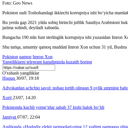
Foto: Geo News
Pokiston sudi Toshohandagi ikkinchi korrupsiya ishi bo‘yicha mamlak
Bu yerda gap 2021 yilda sobiq birinchi juftlik Saudiya Arabistoni huk
jarima solindi, deyiladi xabarda.
Bungacha 190 mln funt sterlinglik korrupsiya ishi yuzasidan Imron Xo
Shu tariqa, umumiy qamoq muddati Imron Xon uchun 31 yil, Bushra B
Pokiston
qamoq
Imron Xon
Yangiliklarni
telegram
kanalimizda kuzatib boring
O'xshash yangiliklar
Huquq
30/07, 19:18
Advokatdan achchiq savol: nohaq tortib olingan 9 oylik umrning bah
Xorij
23/07, 14:20
Pokistonda kuchli yomg‘irlar sabab 37 kishi halok bo‘ldi
Jamiyat
07/07, 22:04
Andijonda «Hududiy elektr tarmoqlari»ning 12 xodimi qamoqqa olin