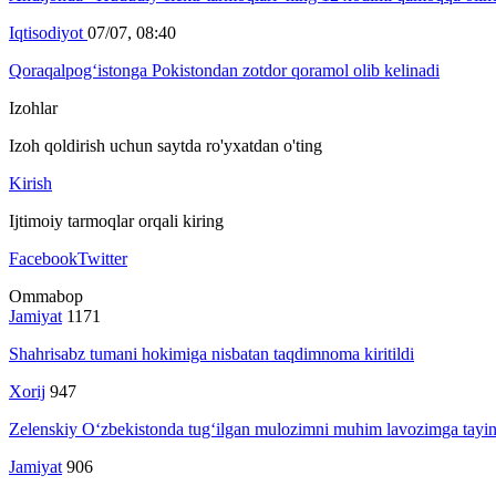
Iqtisodiyot
07/07, 08:40
Qoraqalpog‘istonga Pokistondan zotdor qoramol olib kelinadi
Izohlar
Izoh qoldirish uchun saytda ro'yxatdan o'ting
Kirish
Ijtimoiy tarmoqlar orqali kiring
Facebook
Twitter
Ommabop
Jamiyat
1171
Shahrisabz tumani hokimiga nisbatan taqdimnoma kiritildi
Xorij
947
Zelenskiy O‘zbekistonda tug‘ilgan mulozimni muhim lavozimga tayin
Jamiyat
906