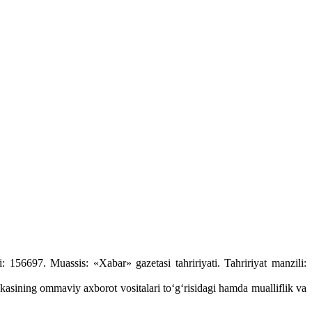
 156697. Muassis: «Xabar» gazetasi tahririyati. Tahririyat manzili:
kasining ommaviy axborot vositalari to‘g‘risidagi hamda mualliflik va