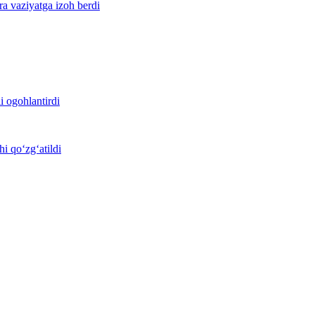
ra vaziyatga izoh berdi
i ogohlantirdi
i qo‘zg‘atildi