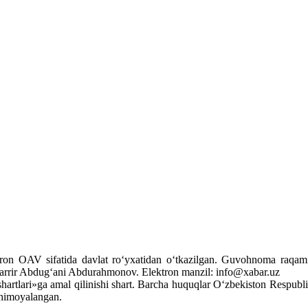
tron OAV sifatida davlat ro‘yxatidan o‘tkazilgan. Guvohnoma raqami:
arrir Abdug‘ani Abdurahmonov. Elektron manzil: info@xabar.uz
hartlari»ga amal qilinishi shart. Barcha huquqlar O‘zbekiston Respubli
a himoyalangan.