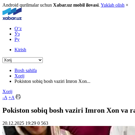
Android qurilmalar uchun
Xabar.uz mobil ilovasi
.
Yuklab olish
×
O‘z
Ўз
Ру
Kirish
Bosh sahifa
Xorij
Pokiston sobiq bosh vaziri Imron Xon...
Xorij
-A
+A
Pokiston sobiq bosh vaziri Imron Xon va r
20.12.2025 19:29
0
563