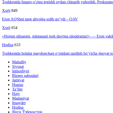
Toshkentda fuqaro o‘ziga tegishli uydan chiqarib yuborildi. Prokuratu
Xorij
849
Eron AQShni tang ahvolga solib qo‘ydi – OAV
Xorij
654
«Hujum qilsangiz, mintaqani tosh davriga uloqtiramiz!» — Eron vakil
Hodisa
633
Toshkentda bolalar maydonchasi o‘rnidagi qurilish bo‘yicha jinoyat ish
Mahalliy
Siyosat
Iqtisodiyot
Biznes saboqlari
Jamiyat
Huquq
Ta’lim
Hajv
Madaniyat
Insayder
Hodisa
Янги Ўзбекистон