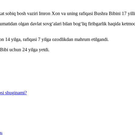
at sobiq bosh vaziri Imron Xon va uning rafiqasi Bushra Bibini 17 yil
umatidan olgan davlat sovg‘alari bilan bog‘liq firibgarlik haqida ketm
n 14 yilga, rafiqasi 7 yilga ozodlikdan mahrum etilgandi.
ibi uchun 24 yilga yetdi.
osi shuginami?
di