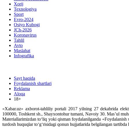
Xorij
Texnologiya
Sport
Evro-2024
Osiyo Kubogi
JCh-2026
Koronavirus
Tahlil
Avto
Maslahat
Infografika
Sayt haqida
Foydalanish shartlari
Reklama
Aloqa
18+
«Xabar.uz» axborot-tahliliy portali 2017 yilning 27 dekabrida elek
100000, Toshkent sh., Shayxontohur tumani, Navoiy 30. Mas’ul muh
Materiallarimizdan to‘liq yoki qisman foydalanilganda «Foydalanish s
turdosh huquqlar to‘g‘risidagi qonun hujjatlarida belgilangan tartibd