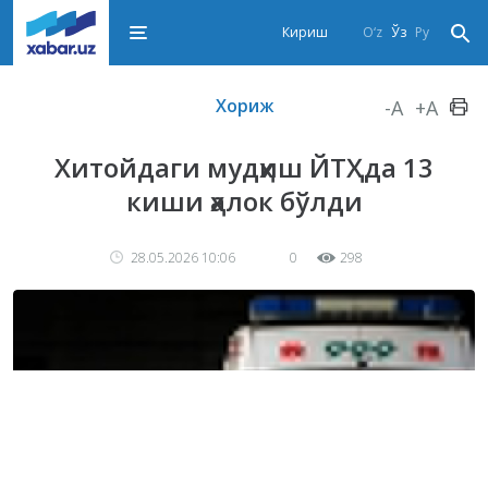
Кириш
O‘z
Ўз
Ру
Хориж
-A
+A
Хитойдаги мудҳиш ЙТҲда 13
киши ҳалок бўлди
28.05.2026 10:06
0
298