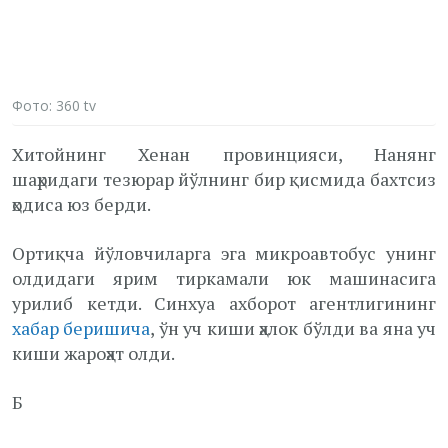
Фото: 360 tv
Хитойнинг Хенан провинцияси, Нанянг
шаҳридаги тезюрар йўлнинг бир қисмида бахтсиз
ҳодиса юз берди.
Ортиқча йўловчиларга эга микроавтобус унинг
олдидаги ярим тиркамали юк машинасига
урилиб кетди. Синхуа ахборот агентлигининг
хабар беришича
, ўн уч киши ҳалок бўлди ва яна уч
киши жароҳат олди.
Б