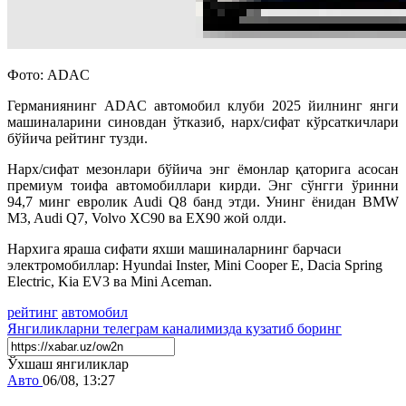
Фото: ADAC
Германиянинг ADAC а
втомобил
клуб
и 2025 йилнинг янги
машиналарини синовдан ўтказиб, нарх/сифат кўрсаткичлари
бўйича рейтинг тузди.
Нарх/сифат мезонлари бўйича энг ёмонлар
қаторига асосан
премиум тоифа автомобиллари кирди. Энг сўнгги ўринни
94,7 минг евролик
Audi Q8
банд этди. Унинг ёнидан BMW
M3, Audi Q7, Volvo XC90 ва EX90 жой олди.
Нархига яраша сифати яхши машиналарнинг барчаси
электромобиллар
:
Hyundai Inster, Mini Cooper E, Dacia Spring
Electric, Kia EV3 ва Mini Aceman.
рейтинг
автомобил
Янгиликларни
телеграм
каналимизда кузатиб боринг
Ўхшаш янгиликлар
Авто
06/08, 13:27