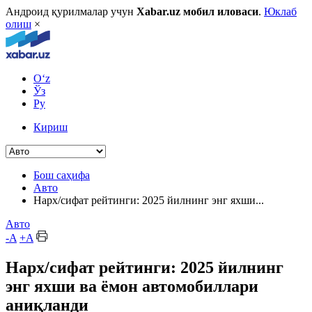
Андроид қурилмалар учун
Xabar.uz мобил иловаси
.
Юклаб
олиш
×
O‘z
Ўз
Ру
Кириш
Бош саҳифа
Авто
Нарх/сифат рейтинги: 2025 йилнинг энг яхши...
Авто
-A
+A
Нарх/сифат рейтинги: 2025 йилнинг
энг яхши ва ёмон автомобиллари
аниқланди