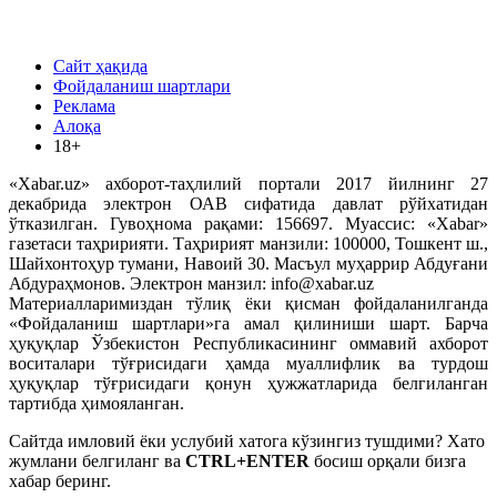
Сайт ҳақида
Фойдаланиш шартлари
Реклама
Алоқа
18+
«Xabar.uz» ахборот-таҳлилий портали 2017 йилнинг 27
декабрида электрон ОАВ сифатида давлат рўйхатидан
ўтказилган. Гувоҳнома рақами: 156697. Муассис: «Xabar»
газетаси таҳририяти. Таҳририят манзили: 100000, Тошкент ш.,
Шайхонтоҳур тумани, Навоий 30. Масъул муҳаррир Абдуғани
Абдураҳмонов. Электрон манзил: info@xabar.uz
Материалларимиздан тўлиқ ёки қисман фойдаланилганда
«Фойдаланиш шартлари»га амал қилиниши шарт. Барча
ҳуқуқлар Ўзбекистон Республикасининг оммавий ахборот
воситалари тўғрисидаги ҳамда муаллифлик ва турдош
ҳуқуқлар тўғрисидаги қонун ҳужжатларида белгиланган
тартибда ҳимояланган.
Сайтда имловий ёки услубий хатога кўзингиз тушдими? Хато
жумлани белгиланг ва
CTRL+ENTER
босиш орқали бизга
хабар беринг.