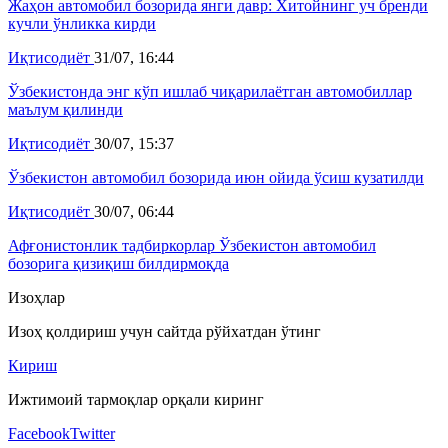
Жаҳон автомобил бозорида янги давр: Хитойнинг уч бренди
кучли ўнликка кирди
Иқтисодиёт
31/07, 16:44
Ўзбекистонда энг кўп ишлаб чиқарилаётган автомобиллар
маълум қилинди
Иқтисодиёт
30/07, 15:37
Ўзбекистон автомобил бозорида июн ойида ўсиш кузатилди
Иқтисодиёт
30/07, 06:44
Афғонистонлик тадбиркорлар Ўзбекистон автомобил
бозорига қизиқиш билдирмоқда
Изоҳлар
Изоҳ қолдириш учун сайтда рўйхатдан ўтинг
Кириш
Ижтимоий тармоқлар орқали киринг
Facebook
Twitter