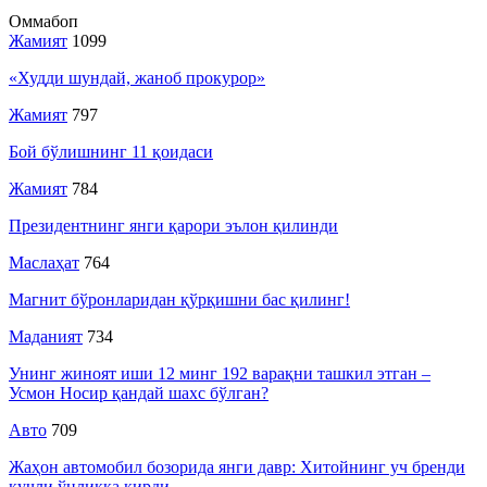
Оммабоп
Жамият
1099
«Худди шундай, жаноб прокурор»
Жамият
797
Бой бўлишнинг 11 қоидаси
Жамият
784
Президентнинг янги қарори эълон қилинди
Маслаҳат
764
Магнит бўронларидан қўрқишни бас қилинг!
Маданият
734
Унинг жиноят иши 12 минг 192 варақни ташкил этган –
Усмон Носир қандай шахс бўлган?
Авто
709
Жаҳон автомобил бозорида янги давр: Хитойнинг уч бренди
кучли ўнликка кирди