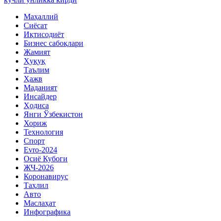
Маҳаллий
Сиёсат
Иқтисодиёт
Бизнес сабоқлари
Жамият
Ҳуқуқ
Таълим
Ҳажв
Маданият
Инсайдер
Ҳодиса
Янги Ўзбекистон
Хориж
Технология
Спорт
Evro-2024
Осиё Кубоги
ЖЧ-2026
Коронавирус
Таҳлил
Авто
Маслаҳат
Инфографика