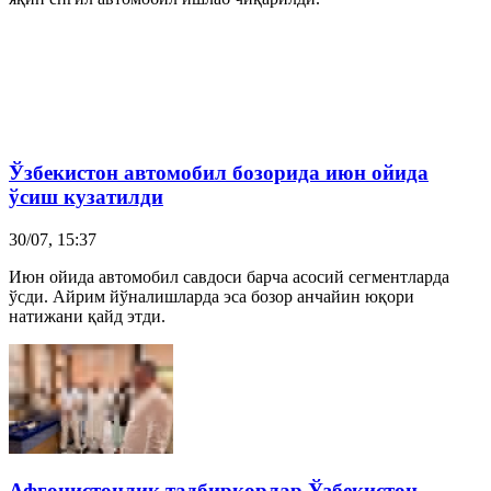
Ўзбекистон
автомобил
бозорида июн ойида
ўсиш кузатилди
30/07, 15:37
Июн ойида автомобил савдоси барча асосий сегментларда
ўсди. Айрим йўналишларда эса бозор анчайин юқори
натижани қайд этди.
Афғонистонлик тадбиркорлар Ўзбекистон