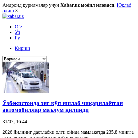
Андроид қурилмалар учун
Xabar.uz мобил иловаси
.
Юклаб
олиш
×
O‘z
Ўз
Ру
Кириш
Ўзбекистонда энг кўп ишлаб чиқарилаётган
автомобил
лар маълум қилинди
31/07, 16:44
2026 йилнинг дастлабки олти ойида мамлакатда 235,8 мингга
яқин енгил автомобил ишлаб чиқарилди.