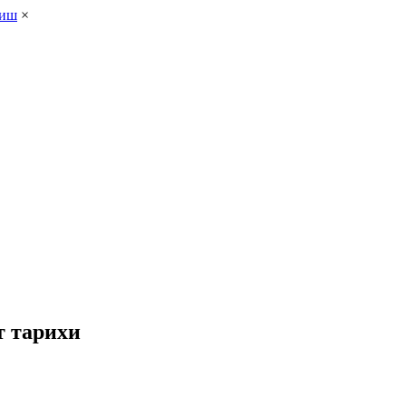
лиш
×
т тарихи