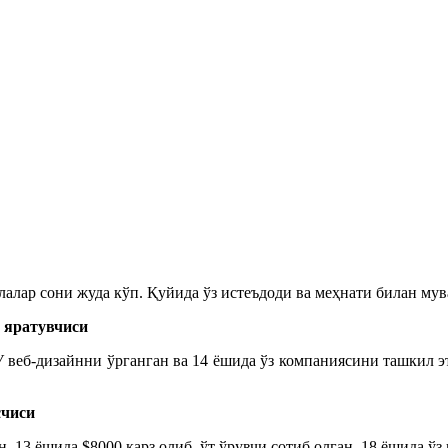
олалар сони
жуда
кўп. Қуйида ўз истеъдоди ва меҳнати билан мув
 яратувчи
си
 веб-дизайнни ўрганган ва 14 ёшида ўз компаниясини ташкил э
счиси
 13 ёшида $8000 қарз олиб, ўт ўрувчи сотиб олган. 18 ёшида ў