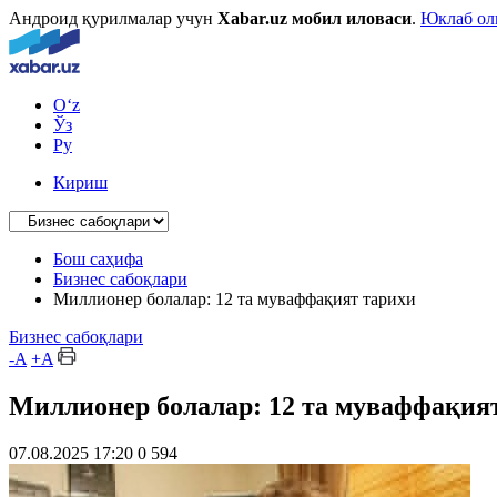
Андроид қурилмалар учун
Xabar.uz мобил иловаси
.
Юклаб о
O‘z
Ўз
Ру
Кириш
Бош саҳифа
Бизнес сабоқлари
Миллионер болалар: 12 та муваффақият тарихи
Бизнес сабоқлари
-A
+A
Миллионер болалар: 12 та муваффақия
07.08.2025 17:20
0
594