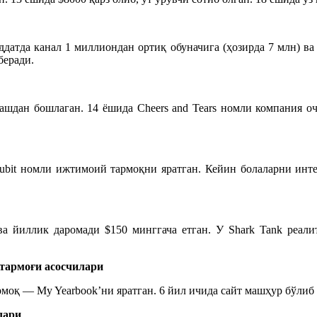
ддатда канал
1 миллиондан ортиқ обуначига
(ҳозирда 7 млн)
ва 
беради.
ашдан бошлаган. 14 ёшида Cheers and Tears номли компания оч
bit номли ижтимоий тармоқ
ни
яратган. Кейин болалар
ни
инте
ва йиллик даромади $150 минггача етган.
У Shark Tank реал
тармоғи асосчилари
моқ — My Yearbook’ни яратган. 6 йил ичида сайт машҳур бўлиб
лари