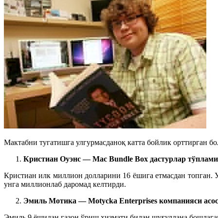
Мактабни тугатишга улгурмасданоқ
катта
бойлик орттирган б
Кристиан Оуэнс — Mac Bundle Box дастурлар тўплами
Кристиан
илк
миллион долларини 16 ёшига етмасдан топган. У
унга миллионлаб даромад келтирди.
Эмиль Мотика — Motycka Enterprises компанияси асо
Эмиль 9 ёшида
н
газон ўриш хизмати билан шуғуллана бошлаган.