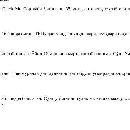
нг Catch Me Cop каби ўйинлари 35 мингдан ортиқ юклаб олин
и 16 ёшида очган. TEDx
дастуридаги
чиқишлари
, нутқлари
орқал
он ишлаб топган. Ўйин 16 миллион марта юклаб олинган.
Сўнг
Na
отган. Time журнали уни дунёнинг энг
обрўли
ўсмирлари қатори
лаб чиқара бошлаган.
Сўнг
у ўзининг тўлиқ косметика маҳсулот
н
.