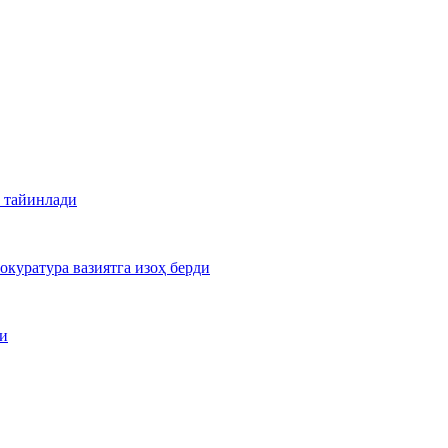
 тайинлади
куратура вазиятга изоҳ берди
ди