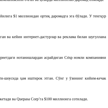
йилига $1
миллион
дан ортиқ
даромадга эга
бўлади
. У
тенгқур
ган ва кейин интернет-дастурлар ва реклама билан шуғуллана
рнетда
ги нотанишлардан асрайдиган
Crisp номли компанияни
ити-шоусида ҳам иштирок этган.
Сўнг
у
ўз
ининг
кийим
-кечак
кетади ва
Quepasa Corp’га $100 миллионга сотил
ади
.