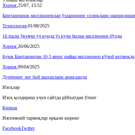
Хориж
25/07, 15:52
Британиялик миллионерлар ўзларининг солиқлари оширилиш
Технология
01/08/2025
16 ёшли ўқувчи уч кунда ўз кучи билан миллионер бўлди
Хориж
26/06/2025
Буюк Британиядан 16,5 минг нафар миллионер кўчиб кетмоқда
Хориж
09/04/2025
Дунёнинг энг бой шаҳарлари аниқланди
Изоҳлар
Изоҳ қолдириш учун сайтда рўйхатдан ўтинг
Кириш
Ижтимоий тармоқлар орқали киринг
Facebook
Twitter