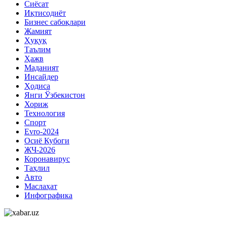
Сиёсат
Иқтисодиёт
Бизнес сабоқлари
Жамият
Ҳуқуқ
Таълим
Ҳажв
Маданият
Инсайдер
Ҳодиса
Янги Ўзбекистон
Хориж
Технология
Спорт
Evro-2024
Осиё Кубоги
ЖЧ-2026
Коронавирус
Таҳлил
Авто
Маслаҳат
Инфографика