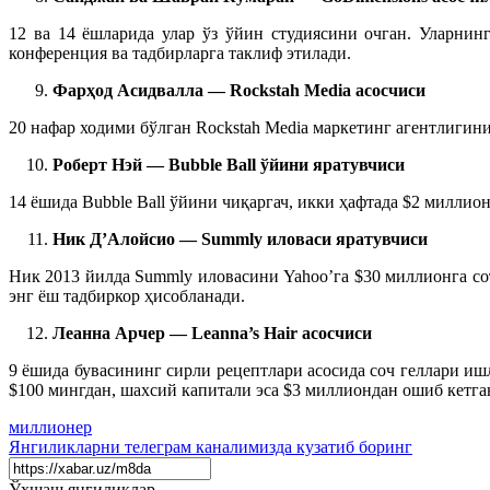
12 ва 14 ёшларида улар ўз ўйин студиясини очган. Уларни
конференция ва тадбирларга таклиф этилади.
Фар
ҳо
д Асидвалла — Rockstah Media асосчиси
20 нафар ходими бўлган Rockstah Media маркетинг агентлигин
Роберт Нэй — Bubble Ball ўйини яратувчиси
14 ёшида Bubble Ball ўйини чиқаргач, икки ҳафтада $2 милли
Ник Д’Алойсио — Summly иловаси яратувчиси
Ник 2013 йилда Summly иловасини
Yahoo’га $30 миллионга с
энг ёш тадбиркор ҳисобланади.
Леанна Арчер — Leanna’s Hair асосчиси
9 ёшида бувасининг сирли рецептлари асосида соч геллари иш
$100 мингдан, шахсий капитали
эса
$3 миллиондан
ошиб кетга
миллионер
Янгиликларни
телеграм
каналимизда кузатиб боринг
Ўхшаш янгиликлар