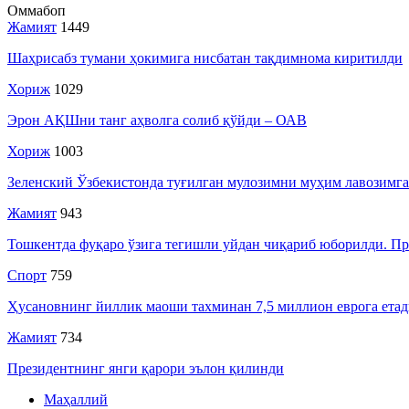
Оммабоп
Жамият
1449
Шаҳрисабз тумани ҳокимига нисбатан тақдимнома киритилди
Хориж
1029
Эрон АҚШни танг аҳволга солиб қўйди – ОАВ
Хориж
1003
Зеленский Ўзбекистонда туғилган мулозимни муҳим лавозимга
Жамият
943
Тошкентда фуқаро ўзига тегишли уйдан чиқариб юборилди. Про
Спорт
759
Ҳусановнинг йиллик маоши тахминан 7,5 миллион еврога ета
Жамият
734
Президентнинг янги қарори эълон қилинди
Маҳаллий