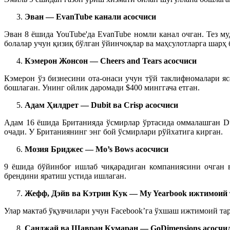
Эван — EvanTube канали асосчиси
Эван 8 ёшида YouTube'да EvanTube номли канал очган.
Тез му
болалар учун қизиқ бўлган ўйинчоқлар ва маҳсулотларга шарҳ 
Кэмерон
Жонсон
— Cheers and Tears
асосчиси
Кэмерон
ўз бизнесини
ота-онаси учун тўй таклифномалари яс
бошлаган. Унинг ойлик даромади $400 минггача ет
ган
.
Адам Ҳилдрет — Dubit ва Crisp асосчиси
Адам 16 ёшида Британияда ўсмир
лар ўртасида
оммалашган Du
оч
ади. У Британиянинг энг бой ўсмирлари рўйхатига кирган.
Мозия Бриджес — Mo’s Bows асосчиси
9 ёшида бўйинбоғ ишлаб чиқарадиган компаниясини очган 
бренди
ни яратиш
устида ишла
ган
.
Жефф, Дэйв ва Кэтрин Кук — My Yearbook ижтимоий 
Улар
мактаб ўқувчилари учун Facebook’га ўхшаш ижтимоий тар
Санджай ва Шавран Кумаран — GoDimensions асосчи