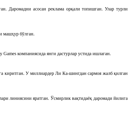
ган. Даромад
ни
асосан реклама орқали
топишган
. Улар турли
и машҳур бўлган.
y Games компаниясида янги дастурлар устида ишла
ган
.
га киритган. У
миллиардер
Ли Ка-шингдан сармоя жалб қилган
лари линиясини яратган.
Ўсмирлик вақтидаёқ д
аромади йилига