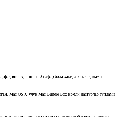
аффақиятга эришган 12 нафар бола ҳақида ҳикоя қиламиз.
тган. Mac OS X учун Mac Bundle Box номли дастурлар тўплами
з компаниясини очган ва ҳозирда миллионлаб даромад олмоқда.