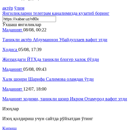
актёр
ўлим
Янгиликларни
телеграм
каналимизда кузатиб боринг
Ўхшаш янгиликлар
Маданият
08/08, 00:22
Таниқли актёр Абдуманнон Убайдуллаев вафот этди
Ҳодиса
05/08, 17:39
Жиззахдаги ЙТҲда таниқли блогер ҳалок бўлди
Маданият
05/08, 09:43
Халқ шоири Шарифа Салимова оламдан ўтди
Маданият
12/07, 18:00
Маданият ходими, таниқли шоир Икром Отамурод вафот этди
Изоҳлар
Изоҳ қолдириш учун сайтда рўйхатдан ўтинг
Кириш