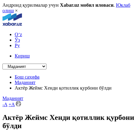
Андроид қурилмалар учун
Xabar.uz мобил иловаси
.
Юклаб
олиш
×
O‘z
Ўз
Ру
Кириш
Бош саҳифа
Маданият
Актёр Жеймс Хенди қотиллик қурбони бўлди
Маданият
-A
+A
Актёр Жеймс Хенди қотиллик қурбони
бўлди