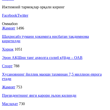
Ижтимоий тармоқлар орқали киринг
Facebook
Twitter
Оммабоп
Жамият
1496
Шаҳрисабз тумани ҳокимига нисбатан тақдимнома
киритилди
Хориж
1051
Эрон АҚШни танг аҳволга солиб қўйди – ОАВ
Спорт
788
Ҳусановнинг йиллик маоши тахминан 7,5 миллион еврога
етади
Жамият
753
Президентнинг янги қарори эълон қилинди
Маслаҳат
730