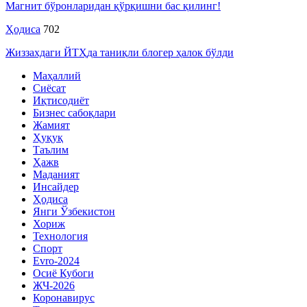
Магнит бўронларидан қўрқишни бас қилинг!
Ҳодиса
702
Жиззахдаги ЙТҲда таниқли блогер ҳалок бўлди
Маҳаллий
Сиёсат
Иқтисодиёт
Бизнес сабоқлари
Жамият
Ҳуқуқ
Таълим
Ҳажв
Маданият
Инсайдер
Ҳодиса
Янги Ўзбекистон
Хориж
Технология
Спорт
Evro-2024
Осиё Кубоги
ЖЧ-2026
Коронавирус