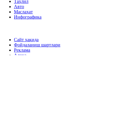
Таҳлил
Авто
Маслаҳат
Инфографика
Сайт ҳақида
Фойдаланиш шартлари
Реклама
Алоқа
18+
«Xabar.uz» ахборот-таҳлилий портали 2017 йилнинг 27
декабрида электрон ОАВ сифатида давлат рўйхатидан
ўтказилган. Гувоҳнома рақами: 156697. Муассис: «Xabar»
газетаси таҳририяти. Таҳририят манзили: 100000, Тошкент ш.,
Шайхонтоҳур тумани, Навоий 30. Масъул муҳаррир Абдуғани
Абдураҳмонов. Электрон манзил: info@xabar.uz
Материалларимиздан тўлиқ ёки қисман фойдаланилганда
«Фойдаланиш шартлари»га амал қилиниши шарт. Барча
ҳуқуқлар Ўзбекистон Республикасининг оммавий ахборот
воситалари тўғрисидаги ҳамда муаллифлик ва турдош
ҳуқуқлар тўғрисидаги қонун ҳужжатларида белгиланган
тартибда ҳимояланган.