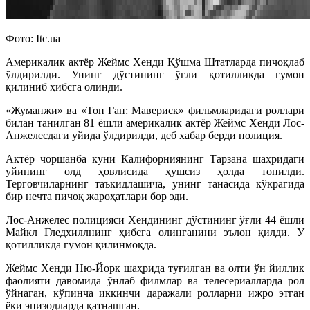
Фото: Itc.ua
Америкалик актёр Жеймс Хенди Қўшма Штатларда пичоқлаб
ўлдирилди. Унинг дўстининг ўғли қотилликда гумон
қилиниб ҳибсга олинди.
«Жуманжи» ва «Топ Ган: Мавериcк» фильмларидаги роллари
билан танилган 81 ёшли америкалик актёр Жеймс Хенди Лос-
Анжелесдаги уйида ўлдирилди, деб хабар берди полиция.
Актёр чоршанба куни Калифорниянинг Тарзана шаҳридаги
уйининг олд ҳовлисида ҳушсиз ҳолда топилди.
Терговчиларнинг таъкидлашича, унинг танасида кўкрагида
бир нечта пичоқ жароҳатлари бор эди.
Лос-Анжелес полицияси Хендининг дўстининг ўғли 44 ёшли
Майкл Гледхиллнинг ҳибсга олинганини эълон қилди. У
қотилликда гумон қилинмоқда.
Жеймс Хенди Ню-Йорк шаҳрида туғилган ва олти ўн йиллик
фаолияти давомида ўнлаб филмлар ва телесериалларда рол
ўйнаган, кўпинча иккинчи даражали ролларни ижро этган
ёки эпизодларда қатнашган.