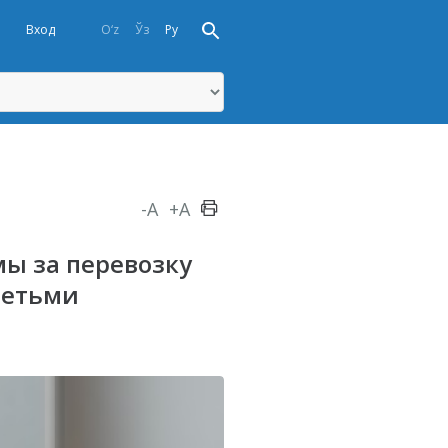
Вход
O‘z
Ўз
Ру
-A
+A
мы за перевозку
детьми