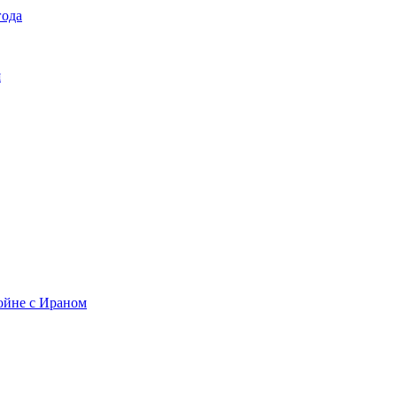
года
я
ойне с Ираном