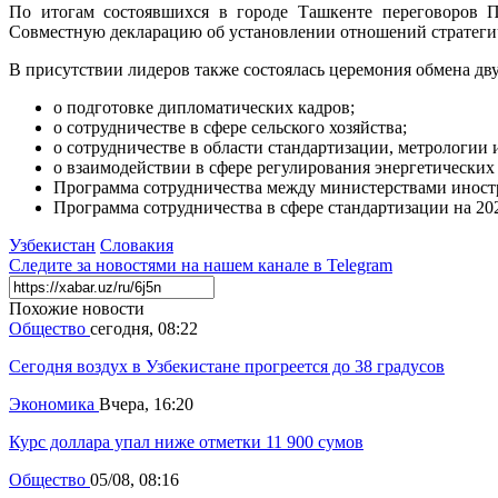
По итогам состоявшихся в городе Ташкенте переговоров
Совместную декларацию об установлении отношений стратегич
В присутствии лидеров также состоялась церемония обмена дв
о подготовке дипломатических кадров;
о сотрудничестве в сфере сельского хозяйства;
о сотрудничестве в области стандартизации, метрологии 
о взаимодействии в сфере регулирования энергетических
Программа сотрудничества между министерствами иностр
Программа сотрудничества в сфере стандартизации на 20
Узбекистан
Словакия
Следите за новостями на нашем канале в
Telegram
Похожие новости
Общество
сегодня, 08:22
Сегодня воздух в Узбекистане прогреется до 38 градусов
Экономика
Вчера, 16:20
Курс доллара упал ниже отметки 11 900 сумов
Общество
05/08, 08:16