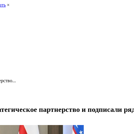
ать
×
рство...
тегическое партнерство и подписали ря