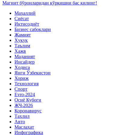
Магнит бўронларидан қўрқишни бас қилинг!
Маҳаллий
Сиёсат
Иқтисодиёт
Бизнес сабоқлари
Жамият
Ҳуқуқ
Таълим
Ҳажв
Маданият
Инсайдер
Ҳодиса
Янги Ўзбекистон
Хориж
Технология
Спорт
Evro-2024
Осиё Кубоги
ЖЧ-2026
Коронавирус
Таҳлил
Авто
Маслаҳат
Инфографика