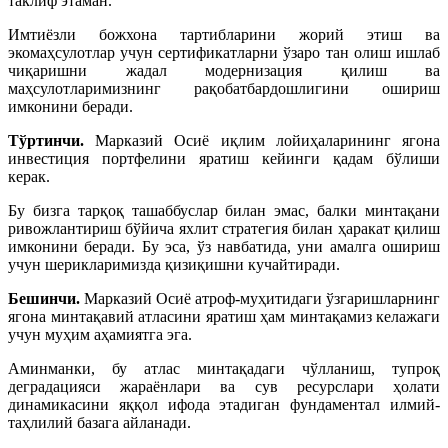
таклиф этаман.
Имтиёзли божхона тартибларини жорий этиш ва
экомаҳсулотлар учун сертификатларни ўзаро тан олиш ишлаб
чиқаришни жадал модернизация қилиш ва
маҳсулотларимизнинг рақобатбардошлигини ошириш
имконини беради.
Тўртинчи.
Марказий Осиё иқлим лойиҳаларининг ягона
инвестиция портфелини яратиш кейинги қадам бўлиши
керак.
Бу бизга тарқоқ ташаббуслар билан эмас, балки минтақани
ривожлантириш бўйича яхлит стратегия билан ҳаракат қилиш
имконини беради. Бу эса, ўз навбатида, уни амалга ошириш
учун шерикларимизда қизиқишни кучайтиради.
Бешинчи.
Марказий Осиё атроф-муҳитидаги ўзгаришларнинг
ягона минтақавий атласини яратиш ҳам минтақамиз келажаги
учун муҳим аҳамиятга эга.
Аминманки, бу атлас минтақадаги чўлланиш, тупроқ
деградацияси жараёнлари ва сув ресурслари ҳолати
динамикасини яққол ифода этадиган фундаментал илмий-
таҳлилий базага айланади.