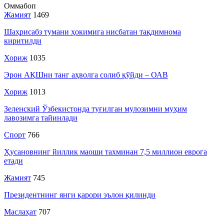
Оммабоп
Жамият
1469
Шаҳрисабз тумани ҳокимига нисбатан тақдимнома
киритилди
Хориж
1035
Эрон АҚШни танг аҳволга солиб қўйди – ОАВ
Хориж
1013
Зеленский Ўзбекистонда туғилган мулозимни муҳим
лавозимга тайинлади
Спорт
766
Ҳусановнинг йиллик маоши тахминан 7,5 миллион еврога
етади
Жамият
745
Президентнинг янги қарори эълон қилинди
Маслаҳат
707