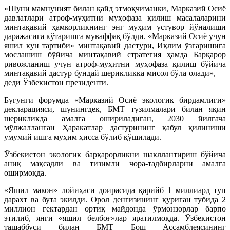
«Шуни мамнуният билан қайд этмоқчиманки, Марказий Осиё
давлатлари атроф-муҳитни муҳофаза қилиш масалаларини
минтақавий ҳамкорликнинг энг муҳим устувор йўналиши
даражасига кўтаришга муваффақ бўлди. «Марказий Осиё учун
яшил кун тартиби» минтақавий дастури, Иқлим ўзгаришига
мослашиш бўйича минтақавий стратегия ҳамда Барқарор
ривожланиш учун атроф-муҳитни муҳофаза қилиш бўйича
минтақавий дастур бундай шерикликка мисол бўла олади», —
деди Ўзбекистон президенти.
Бугунги форумда «Марказий Осиё экологик бирдамлиги»
декларацияси, шунингдек, БМТ тузилмалари билан яқин
шерикликда амалга ошириладиган, 2030 йилгача
мўлжалланган Ҳаракатлар дастурининг қабул қилиниши
умумий ишга муҳим ҳисса бўлиб қўшилади.
Ўзбекистон экологик барқарорликни шакллантириш бўйича
аниқ мақсадли ва тизимли чора-тадбирларни амалга
оширмоқда.
«Яшил макон» лойиҳаси доирасида қарийб 1 миллиард туп
дарахт ва бута экилди. Орол денгизининг қуриган тубида 2
миллион гектардан ортиқ майдонда ўрмонзорлар барпо
этилиб, янги «яшил белбоғ»лар яратилмоқда. Ўзбекистон
ташаббуси билан БМТ Бош Ассамблеясининг