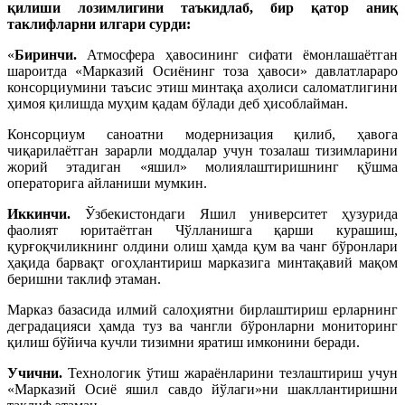
қилиши лозимлигини таъкидлаб, бир қатор аниқ
таклифларни илгари сурди:
«
Биринчи.
Атмосфера ҳавосининг сифати ёмонлашаётган
шароитда «Марказий Осиёнинг тоза ҳавоси» давлатлараро
консорциумини таъсис этиш минтақа аҳолиси саломатлигини
ҳимоя қилишда муҳим қадам бўлади деб ҳисоблайман.
Консорциум саноатни модернизация қилиб, ҳавога
чиқарилаётган зарарли моддалар учун тозалаш тизимларини
жорий этадиган «яшил» молиялаштиришнинг қўшма
операторига айланиши мумкин.
Иккинчи.
Ўзбекистондаги Яшил университет ҳузурида
фаолият юритаётган Чўлланишга қарши курашиш,
қурғоқчиликнинг олдини олиш ҳамда қум ва чанг бўронлари
ҳақида барвақт огоҳлантириш марказига минтақавий мақом
беришни таклиф этаман.
Марказ базасида илмий салоҳиятни бирлаштириш ерларнинг
деградацияси ҳамда туз ва чангли бўронларни мониторинг
қилиш бўйича кучли тизимни яратиш имконини беради.
Учични.
Технологик ўтиш жараёнларини тезлаштириш учун
«Марказий Осиё яшил савдо йўлаги»ни шакллантиришни