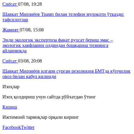
Сиёсат
07/08, 19:28
Шавкат Мирзиёев Трамп билан телефон мулоқоти ўтказди:
тафсилотлар
Жамият
07/08, 15:08
Энди экологик экспертиза фақат рухсат бериш эмас –
экологик хавфларни олдиндан бошқариш тизимига
айланмоқда
Сиёсат
03/08, 20:08
Шавкат Мирзиёев илгари сурган резолюция БМТда кўпчилик
овоз билан қабул қилинди
Изоҳлар
Изоҳ қолдириш учун сайтда рўйхатдан ўтинг
Кириш
Ижтимоий тармоқлар орқали киринг
Facebook
Twitter