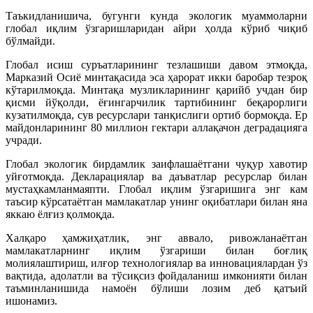
Таъкидланишича, бугунги кунда экологик муаммоларни
глобал иқлим ўзгаришларидан айри ҳолда кўриб чиқиб
бўлмайди.
Глобал исиш суръатларининг тезлашиши давом этмоқда,
Марказий Осиё минтақасида эса ҳарорат икки баробар тезроқ
кўтарилмоқда. Минтақа музликларининг қарийб учдан бир
қисми йўқолди, ёғингарчилик тартибининг беқарорлиги
кузатилмоқда, сув ресурслари танқислиги ортиб бормоқда. Ер
майдонларининг 80 миллион гектари аллақачон деградацияга
учради.
Глобал экологик бирдамлик заифлашаётгани чуқур хавотир
уйғотмоқда. Декларациялар ва даъватлар ресурслар билан
мустаҳкамланмаяпти. Глобал иқлим ўзгаришига энг кам
таъсир кўрсатаётган мамлакатлар унинг оқибатлари билан яна
яккаю ёлғиз қолмоқда.
Халқаро ҳамжиҳатлик, энг аввало, ривожланаётган
мамлакатларнинг иқлим ўзгариши билан боғлиқ
молиялаштириш, илғор технологиялар ва инновациялардан ўз
вақтида, адолатли ва тўсиқсиз фойдаланиш имконияти билан
таъминланишида намоён бўлиши лозим деб қатъий
ишонамиз.