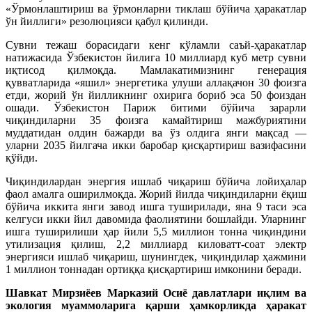
«Ўрмонлаштириш ва ўрмонларни тиклаш бўйича ҳаракатлар
ўн йиллиги» резолюцияси қабул қилинди.
Сувни тежаш борасидаги кенг кўламли саъй-ҳаракатлар
натижасида Ўзбекистон йилига 10 миллиард куб метр сувни
иқтисод қилмоқда. Мамлакатимизнинг генерация
қувватларида «яшил» энергетика улуши аллақачон 30 фоизга
етди, жорий ўн йилликнинг охирига бориб эса 50 фоиздан
ошади. Ўзбекистон Париж битими бўйича зарарли
чиқиндиларни 35 фоизга камайтириш мажбуриятини
муддатидан олдин бажарди ва ўз олдига янги мақсад —
уларни 2035 йилгача икки баробар қисқартириш вазифасини
қўйди.
Чиқиндилардан энергия ишлаб чиқариш бўйича лойиҳалар
фаол амалга оширилмоқда. Жорий йилда чиқиндиларни ёқиш
бўйича иккита янги завод ишга туширилади, яна 9 таси эса
келгуси икки йил давомида фаолиятини бошлайди. Уларнинг
ишга туширилиши ҳар йили 5,5 миллион тонна чиқиндини
утилизация қилиш, 2,2 миллиард киловатт-соат электр
энергияси ишлаб чиқариш, шунингдек, чиқиндилар ҳажмини
1 миллион тоннадан ортиққа қисқартириш имконини беради.
Шавкат Мирзиёев Марказий Осиё давлатлари иқлим ва
экология муаммоларига қарши ҳамкорликда ҳаракат