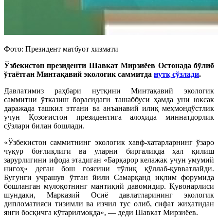
Фото: Президент матбуот хизмати
Ўзбекистон президенти Шавкат Мирзиёев Остонада бўлиб
ўтаётган Минтақавий экологик саммитда
нутқ сўзлади
.
Давлатимиз раҳбари нутқини Минтақавий экологик
саммитни ўтказиш борасидаги ташаббуси ҳамда уни юксак
даражада ташкил этгани ва анъанавий илиқ меҳмондўстлик
учун Қозоғистон президентига алоҳида миннатдорлик
сўзлари билан бошлади.
«Ўзбекистон саммитнинг экологик хавф-хатарларнинг ўзаро
чуқур боғлиқлиги ва уларни биргаликда ҳал қилиш
зарурлигини ифода этадиган «Барқарор келажак учун умумий
нигоҳ» деган бош ғоясини тўлиқ қўллаб-қувватлайди.
Бугунги учрашув ўтган йили Самарқанд иқлим форумида
бошланган мулоқотнинг мантиқий давомидир. Қувонарлиси
шундаки, Марказий Осиё давлатларининг экологик
дипломатияси тизимли ва изчил тус олиб, сифат жиҳатидан
янги босқичга кўтарилмоқда», — деди Шавкат Мирзиёев.