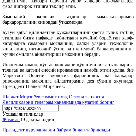
Давлатимиз раҳбари барчани ушбу халқаро анжуманларда
фаол иштирок этишга таклиф этди.
Замонавий экологик таҳдидлар мамлакатларимиз
барқарорлигини синовдан ўтказмоқда.
Бугун қабул қилинаётган ҳужжатларнинг ҳаётга тўлиқ татбиқ
этилиши бизга нафақат табиатдаги кучайиб бораётган хавф-
хатарларга самарали мослашиш, балки уларни технологик
янгиланиш, иқтисодий ўсиш ва ижтимоий барқарорликнинг
кучли омилига айлантириш имконини беради.
Ишончим комил, кўп асрлик яхши қўшничилик анъаналарига
таянган ва қатъий сиёсий иродамизни намоён этган ҳолда, биз
Марказий Осиёни экологик фаровонлик ва барқарор
ривожланиш маконига айлантирамиз, дея сўзини якунлади
Президент Шавкат Мирзиёев.
Шавкат Мирзиёев
саммит
нутқ
Остона
экология
Янгиликларни
телеграм
каналимизда кузатиб боринг
Ўхшаш янгиликлар
Жамият
19 дақиқа олдин
Президент қурувчиларни байрам билан табриклади