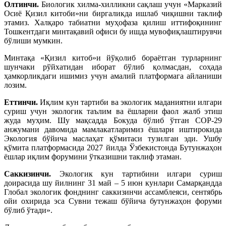
Олтинчи.
Биологик хилма-хилликни сақлаш учун «Марказий
Осиё Қизил китоби»ни биргаликда ишлаб чиқишни таклиф
этамиз. Халқаро табиатни муҳофаза қилиш иттифоқининг
Тошкентдаги минтақавий офиси бу ишда мувофиқлаштирувчи
бўлиши мумкин.
Минтақа «Қизил китоб»и йўқолиб бораётган турларнинг
шунчаки рўйхатидан иборат бўлиб қолмасдан, соҳада
ҳамкорликдаги ишимиз учун амалий платформага айланиши
лозим.
Еттинчи.
Иқлим кун тартиби ва экологик маданиятни илгари
суриш учун экологик таълим ва ёшларни фаол жалб этиш
жуда муҳим. Шу мақсадда Бокуда бўлиб ўтган CОP-29
анжумани давомида мамлакатларимиз ёшлари иштирокида
Экология бўйича маслаҳат қўмитаси тузилган эди. Ушбу
қўмита платформасида 2027 йилда Ўзбекистонда Бутунжаҳон
ёшлар иқлим форумини ўтказишни таклиф этаман.
Саккизинчи.
Экологик кун тартибини илгари суриш
доирасида шу йилнинг 31 май – 5 июн кунлари Самарқандда
Глобал экологик фонднинг саккизинчи ассамблеяси, сентябрь
ойи охирида эса Сувни тежаш бўйича бутунжаҳон форуми
бўлиб ўтади».