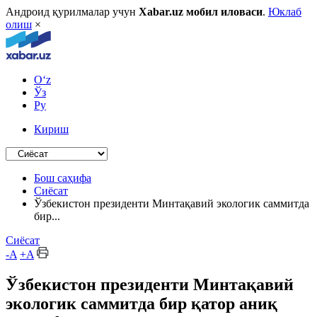
Андроид қурилмалар учун
Xabar.uz мобил иловаси
.
Юклаб
олиш
×
O‘z
Ўз
Ру
Кириш
Бош саҳифа
Сиёсат
Ўзбекистон президенти Минтақавий экологик саммитда
бир...
Сиёсат
-A
+A
Ўзбекистон президенти Минтақавий
экологик саммитда бир қатор аниқ