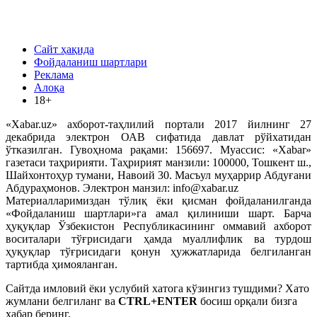
Сайт ҳақида
Фойдаланиш шартлари
Реклама
Алоқа
18+
«Xabar.uz» ахборот-таҳлилий портали 2017 йилнинг 27
декабрида электрон ОАВ сифатида давлат рўйхатидан
ўтказилган. Гувоҳнома рақами: 156697. Муассис: «Xabar»
газетаси таҳририяти. Таҳририят манзили: 100000, Тошкент ш.,
Шайхонтоҳур тумани, Навоий 30. Масъул муҳаррир Абдуғани
Абдураҳмонов. Электрон манзил: info@xabar.uz
Материалларимиздан тўлиқ ёки қисман фойдаланилганда
«Фойдаланиш шартлари»га амал қилиниши шарт. Барча
ҳуқуқлар Ўзбекистон Республикасининг оммавий ахборот
воситалари тўғрисидаги ҳамда муаллифлик ва турдош
ҳуқуқлар тўғрисидаги қонун ҳужжатларида белгиланган
тартибда ҳимояланган.
Сайтда имловий ёки услубий хатога кўзингиз тушдими? Хато
жумлани белгиланг ва
CTRL+ENTER
босиш орқали бизга
хабар беринг.