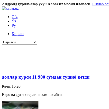
Андроид қурилмалар учун
Xabar.uz мобил иловаси
.
Юклаб о
O‘z
Ўз
Ру
Кириш
доллар
курси 11 900 сўмдан тушиб кетди
Кеча, 16:20
Евро ва фунт-стерлинг ҳам пасайган.