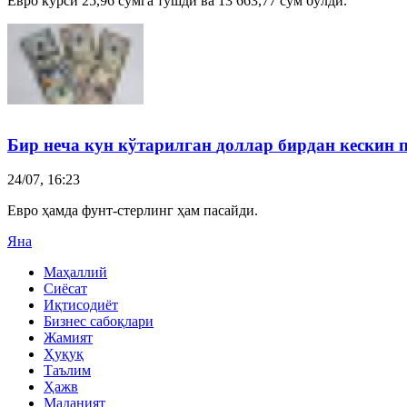
Евро курси 25,96 сўмга тушди ва 13 663,77 сўм бўлди.
Бир неча кун кўтарилган
доллар
бирдан кескин 
24/07, 16:23
Евро ҳамда фунт-стерлинг ҳам пасайди.
Яна
Маҳаллий
Сиёсат
Иқтисодиёт
Бизнес сабоқлари
Жамият
Ҳуқуқ
Таълим
Ҳажв
Маданият