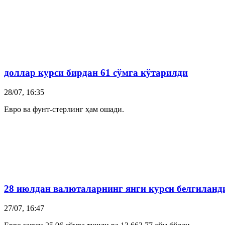
доллар
курси бирдан 61 сўмга кўтарилди
28/07, 16:35
Евро ва фунт-стерлинг ҳам ошади.
28 июлдан валюталарнинг янги курси белгиланд
27/07, 16:47