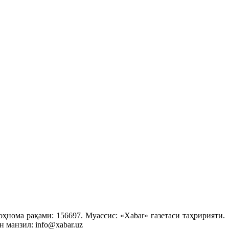
ҳнома рақами: 156697. Муассис: «Xabar» газетаси таҳририяти.
 манзил: info@xabar.uz