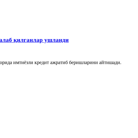
алаб қилганлар ушланди
орида имтиёзли кредит ажратиб беришларини айтишади.