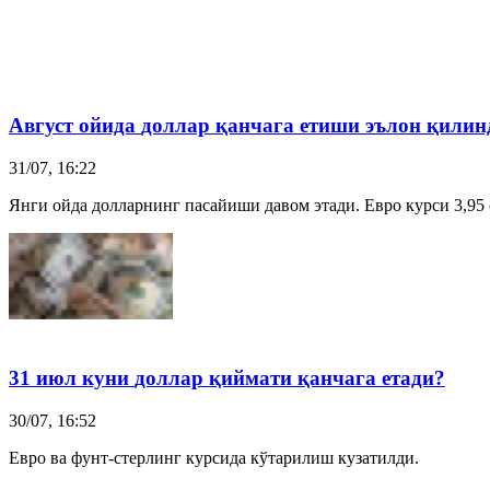
Август ойида
доллар
қанчага етиши эълон қилин
31/07, 16:22
Янги ойда долларнинг пасайиши давом этади. Евро курси 3,95 
31 июл куни
доллар
қиймати қанчага етади?
30/07, 16:52
Евро ва фунт-стерлинг курсида кўтарилиш кузатилди.