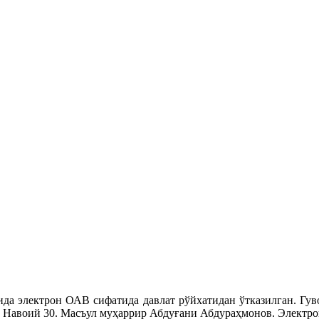
ида электрон ОАВ сифатида давлат рўйхатидан ўтказилган. Гуво
 Навоий 30. Масъул муҳаррир Абдуғани Абдураҳмонов. Электрон