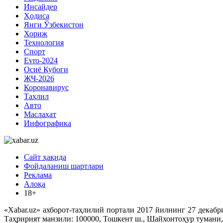
Инсайдер
Ҳодиса
Янги Ўзбекистон
Хориж
Технология
Спорт
Evro-2024
Осиё Кубоги
ЖЧ-2026
Коронавирус
Таҳлил
Авто
Маслаҳат
Инфографика
Сайт ҳақида
Фойдаланиш шартлари
Реклама
Алоқа
18+
«Xabar.uz» ахборот-таҳлилий портали 2017 йилнинг 27 декабр
Таҳририят манзили: 100000, Тошкент ш., Шайхонтоҳур тумани,