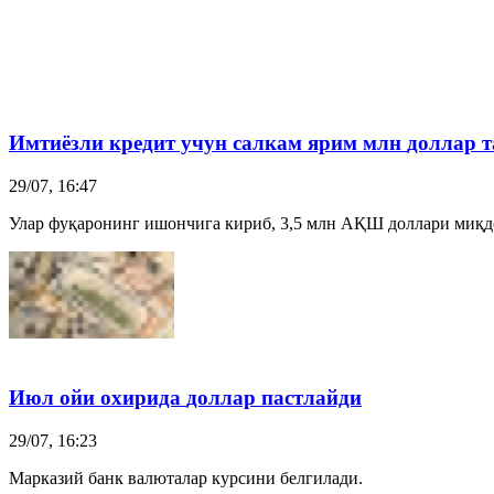
Имтиёзли кредит учун салкам ярим млн
доллар
т
29/07, 16:47
Улар фуқаронинг ишончига кириб, 3,5 млн АҚШ доллари миқд
Июл ойи охирида
доллар
пастлайди
29/07, 16:23
Марказий банк валюталар курсини белгилади.