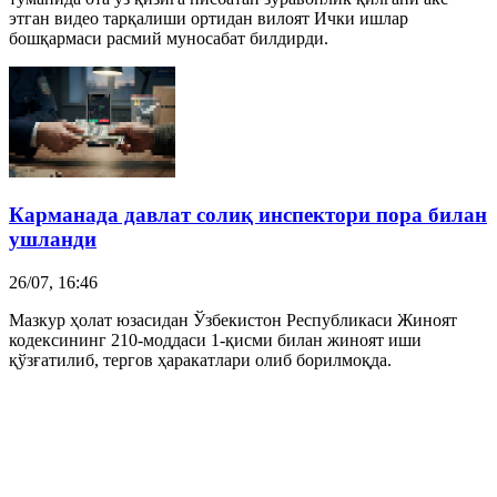
этган видео тарқалиши ортидан вилоят Ички ишлар
бошқармаси расмий муносабат билдирди.
Карманада давлат солиқ инспектори пора билан
ушланди
26/07, 16:46
Мазкур ҳолат юзасидан Ўзбекистон Республикаси Жиноят
кодексининг 210-моддаси 1-қисми билан жиноят иши
қўзғатилиб, тергов ҳаракатлари олиб борилмоқда.