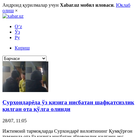
Андроид қурилмалар учун
Xabar.uz мобил иловаси
.
Юклаб
олиш
×
O‘z
Ўз
Ру
Кириш
Сурхондарёда ўз қизига нисбатан шафқатсизлик
қилган ота қўлга олинди
28/07, 11:05
Ижтимоий тармоқларда Сурхондарё вилоятининг Қумқўрғон
туманида ота ўз қизига нисбатан зўравонлик қилгани акс