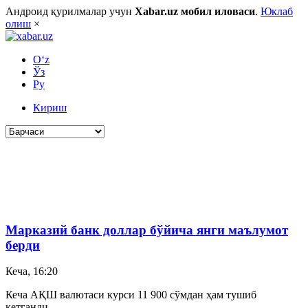
Андроид қурилмалар учун
Xabar.uz мобил иловаси
.
Юклаб
олиш
×
O‘z
Ўз
Ру
Кириш
Марказий банк доллар бўйича янги маълумот
берди
Кеча, 16:20
Кеча АҚШ валютаси курси 11 900 сўмдан ҳам тушиб
кетганди.