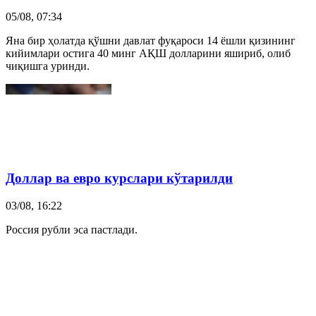
05/08, 07:34
Яна бир ҳолатда қўшни давлат фуқароси 14 ёшли қизининг
кийимлари остига 40 минг АҚШ долларини яшириб, олиб
чиқишга уринди.
Доллар ва евро курслари кўтарилди
03/08, 16:22
Россия рубли эса пастлади.