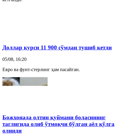
Доллар курси 11 900 сўмдан тушиб кетди
05/08, 16:20
Евро ва фунт-стерлинг ҳам пасайган.
Божхонада олтин қуймани боласининг
таглигида олиб ўтмоқчи бўлган аёл қўлга
олинди