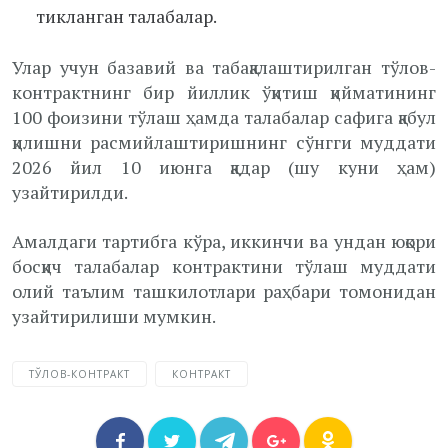
тикланган талабалар.
Улар учун базавий ва табақалаштирилган тўлов-
контрактнинг бир йиллик ўқитиш қийматининг
100 фоизини тўлаш ҳамда талабалар сафига қабул
қилишни расмийлаштиришнинг сўнгги муддати
2026 йил 10 июнга қадар (шу куни ҳам)
узайтирилди.
Амалдаги тартибга кўра, иккинчи ва ундан юқори
босқич талабалар контрактини тўлаш муддати
олий таълим ташкилотлари раҳбари томонидан
узайтирилиши мумкин.
ТЎЛОВ-КОНТРАКТ
КОНТРАКТ