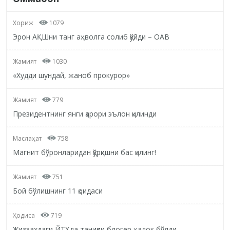
Хориж
1079
Эрон АҚШни танг аҳволга солиб қўйди – ОАВ
Жамият
1030
«Худди шундай, жаноб прокурор»
Жамият
779
Президентнинг янги қарори эълон қилинди
Маслаҳат
758
Магнит бўронларидан қўрқишни бас қилинг!
Жамият
751
Бой бўлишнинг 11 қоидаси
Ҳодиса
719
Жиззахдаги ЙТҲда таниқли блогер ҳалок бўлди