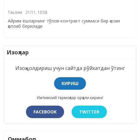
Таълим
21/11, 10:58
Айрим ёшларнинг тўлов-контракт суммаси бир қисми
қоплаб берилади
Изоҳлар
Изоҳ қолдириш учун сайтда рўйхатдан ўтинг
КИРИШ
Ижтимоий тармоқлар орқали киринг
FACEBOOK
TWITTER
Оммабоп