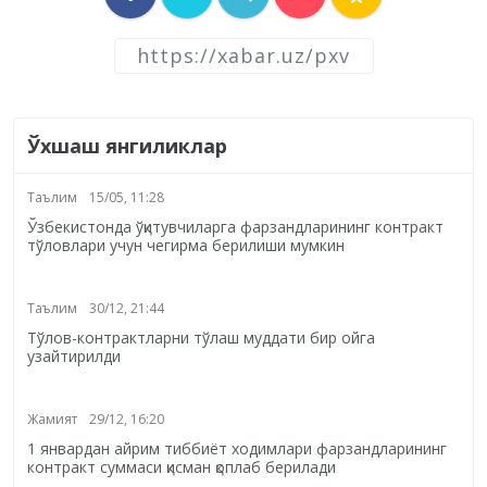
Ўхшаш янгиликлар
Таълим
15/05, 11:28
Ўзбекистонда ўқитувчиларга фарзандларининг контракт
тўловлари учун чегирма берилиши мумкин
Таълим
30/12, 21:44
Тўлов-контрактларни тўлаш муддати бир ойга
узайтирилди
Жамият
29/12, 16:20
1 январдан айрим тиббиёт ходимлари фарзандларининг
контракт суммаси қисман қоплаб берилади