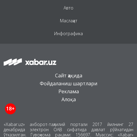
Авто
Маслаҳат
Инфографика
Сайт ҳақида
Фойдаланиш шартлари
Реклама
Алоқа
18+
«Xabar.uz» ахборот-таҳлилий портали 2017 йилнинг 27
декабрида электрон ОАВ сифатида давлат рўйхатидан
ўтказилган. Гувоҳнома рақами: 156697. Муассис: «Xabar»