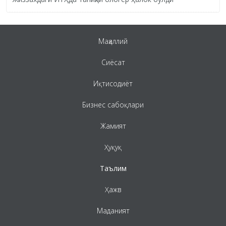
Маҳаллий
Сиёсат
Иқтисодиёт
Бизнес сабоқлари
Жамият
Ҳуқуқ
Таълим
Ҳажв
Маданият