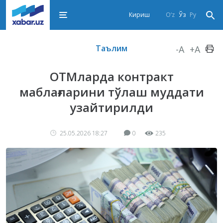
Кириш
O‘z
Ўз
Ру
Таълим
-A
+A
ОТМларда контракт
маблағларини тўлаш муддати
узайтирилди
25.05.2026 18:27
0
235