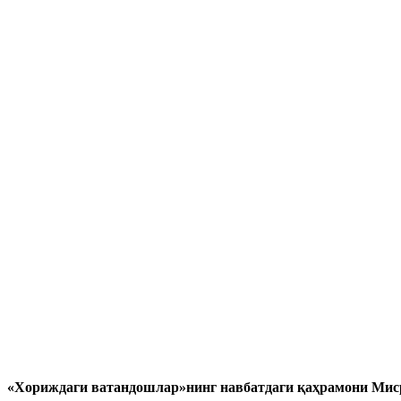
«
Хориждаги ватандошлар»нинг навбатдаги қаҳрамони Мис