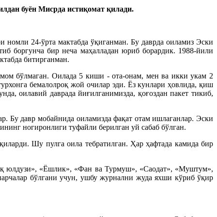
лдан буён Мисрда истиқомат қилади.
 номли 24-ўрта мактабда ўқиганман. Бу даврда оиламиз Эски
тиб боргунча бир неча маҳалладан юриб борардик. 1988-йили
актабда битирганман.
мом бўлмаган. Оилада 5 киши - ота-онам, мен ва икки укам 2
турхонга бемалолроқ жой очилар эди. Ёз кунлари ҳовлида, қиш
нда, оилавий даврада йиғилганимизда, қоғоздан пакет тикиб,
р. Бу давр мобайнида оиламизда фақат отам ишлаганлар. Эски
ининг ногиронлиги туфайли берилган уй сабаб бўлган.
иларди. Шу пулга оила тебратилган. Ҳар ҳафтада камида бир
рқ юлдузи», «Ёшлик», «Фан ва Турмуш», «Саодат», «Муштум»,
парчалар бўлгани учун, ушбу журнални жуда яхши кўриб ўқир