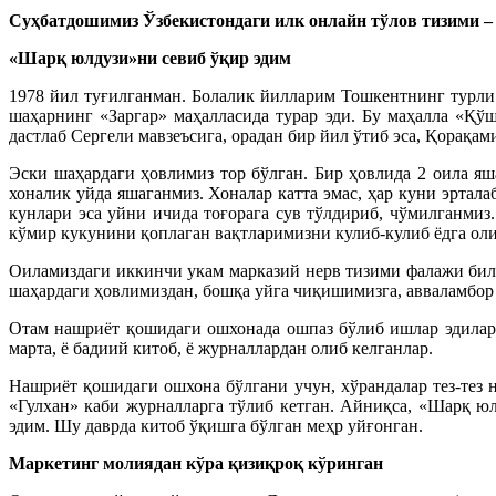
Суҳбатдошимиз
Ўзбекистондаги илк онлайн тўлов тизими 
«
Шар
қ
ю
лдузи»
ни севиб ўқ
ир эдим
1978 йил туғилганман. Болалик йилларим Тошкентнинг турли
шаҳарнинг «Заргар» маҳалласида турар эди. Бу маҳалла «Қў
дастлаб Сергели мавзеъсига, орадан бир йил ўтиб эса, Қорақа
Эски шаҳардаги ҳовлимиз тор бўлган. Бир ҳовлида 2 оила яш
хоналик уйда яшаганмиз. Хоналар катта эмас, ҳар куни эртал
кунлари эса уйни ичида тоғорага сув тўлдириб, чўмилганмиз
кўмир кукунини қоплаган вақтларимизни кулиб-кулиб ёдга оли
Оиламиздаги иккинчи укам марказий нерв тизими фалажи била
шаҳардаги ҳовлимиздан, бошқа уйга чиқишимизга, авваламбор
Отам нашриёт қошидаги ошхонада ошпаз бўлиб ишлар эдилар.
марта, ё бадиий китоб, ё журналлардан олиб келганлар.
Нашриёт қошидаги ошхона бўлгани учун, хўрандалар тез-тез
«Гулхан» каби журналларга тўлиб кетган. Айниқса, «Шарқ ю
эдим. Шу даврда китоб ўқишга бўлган меҳр уйғонган.
Маркетинг молиядан кўра қизиқроқ кўринган