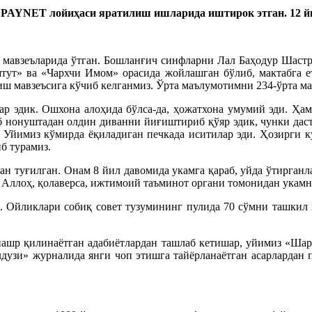
–
PAYNET лойиҳаси яратилиш ишларида иштирок этган. 12 йи
 мавзеъларида ўтган. Бошланғич синфларни Лал Баҳодур Шастри
штут» ва «Чархчи Имом» орасида жойлашган бўлиб, мактабга е
миш мавзеъсига кўчиб келганмиз. Ўрта маълумотимни 234-ўрта м
ар эдик. Ошхона алоҳида бўлса-да, ҳожатхона умумий эди. Ҳам
аб нонуштадан олдин диванни йиғиштириб қўяр эдик, чунки дас
. Уйимиз кўмирда ёқиладиган печкада иситилар эди. Ҳозирги ку
б турамиз.
н туғилган. Онам 8 йил давомида укамга қараб, уйда ўтирганла
 Аллоҳ, қолаверса, ижтимоий таъминот органи томонидан укамн
 Ойликлари собиқ совет тузумининг пулида 70 сўмни ташкил қ
 нашр қилинаётган адабиётлардан ташлаб кетишар, уйимиз «Ша
лдузи» журналида янги чоп этишга тайёрланаётган асарлардан 