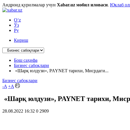
Андроид қурилмалар учун
Xabar.uz мобил иловаси
.
Юклаб о
O‘z
Ўз
Ру
Кириш
Бош саҳифа
Бизнес сабоқлари
«Шарқ юлдузи», PAYNET тарихи, Мисрдаги...
Бизнес сабоқлари
-A
+A
«Шарқ юлдузи», PAYNET тарихи, Мисрд
28.08.2022 16:32
0
2909