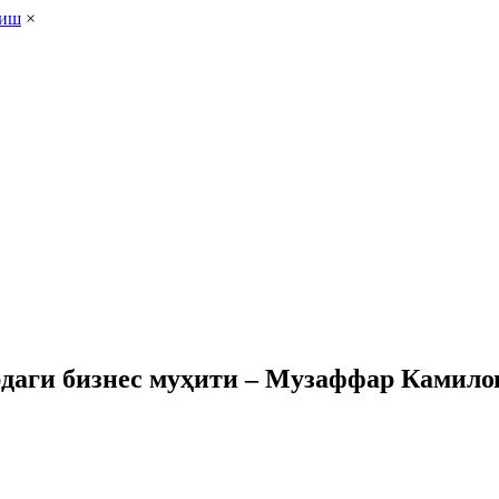
лиш
×
аги бизнес муҳити – Музаффар Камило