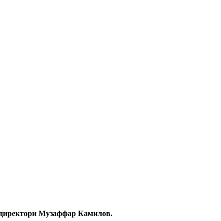
директори Музаффар Камилов
.