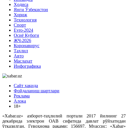
Ҳодиса
Янги Ўзбекистон
Хориж
Технология
Спорт
Evro-2024
Осиё Кубоги
ЖЧ-2026
Коронавирус
Таҳлил
Авто
Маслаҳат
Инфографика
Сайт ҳақида
Фойдаланиш шартлари
Реклама
Алоқа
18+
«Xabar.uz» ахборот-таҳлилий портали 2017 йилнинг 27
декабрида электрон ОАВ сифатида давлат рўйхатидан
ўтказилган. Гувоҳнома рақами: 156697. Муассис: «Xabar»