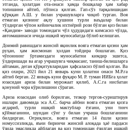
этганда, ҳолатдан ота-онаси ҳамда бошқалар ҳам хабар
топишини айтиб, пўписа қилган. Гап-сўз тарқалишидан
қўрққан А.Ш. у билан учрашувларга чиқиб турган. Воя
етмаган қизнинг ақлу ҳушини турли ваъдалар билан
тўлдирган чўпон кейинчалик ихтиёрий рози бўлган қиз билан
«Қандим» заводи томондаги чўл ҳудудидаги кимсасиз чўлда,
автомашинаси ичида ишқий муносабатда бўлиб келишган.
Доимий равишдаги жинсий яқинлик вояга етмаган қизни ҳам
руҳан, ҳам жисмонан ҳолдан тойдира бошлаган. Қиз
чўпоннинг ўртамиздаги муносабатни кимдир эшитса,
ўлдиришади ва агар учрашувга чиқмасанг, таниш-билишларга
айтаман, деган қўрқитувларидан ҳафсаласиз бўлиб қолган. Ва
қиз охири, 2021 йил 21 январь куни ҳолатни онаси М.Р.га
айтиб берган. 22 январь куни фуқаро М. Р. туман ИИБга ҳолат
юзасидан ариза билан мурожаат қилиб, А.С.га нисбатан
қонуний чора кўрилишини сўраган.
Ариза юзасидан олиб борилган, тезкор тергов-суриштирув
ишлари давомида эса А.С. барча айбни вояга етмаган қизга
ағдариб, турли ишқий мактублар ёзгани, уни тинч
қўймаганини, шундан сўнг у билан учраша бошлаганини
билдирган. Оғриқлиси, вояга етмаган 14 ёшли қизни
номуссизликда, яъни биринчи жинсий алоқада ҳаё пардаси
ўзида эмасликда айблаган ва қиз томонидан ёзилган ишқий