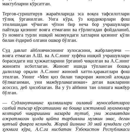
мактубларни кўрсатган.
Тергов-суриштирув жараёнларида эса воқеа тафсилотлари
тўлиқ ўрганилган. Унга кўра, ўз кирдикорлари фош
этилишидан чўчиган чўпон бир неча бор учрашувлари
пайтида қизнинг вояга етмагани ва ғўрлигидан фойдаланиб,
ўз номига турли ишқий мазмундаги хатларни қизнинг қўли
билан ёздириб олгани ошкор бўлган.
Суд давлат айбловчисининг хулосасини, жабрланувчи —
вояга етмаган А.Ш. ва А.С.нинг хуфёна ишқий учрашувлари
борасидаги иш ҳужжатларини ўрганиб чиқилган ва А.С.нинг
жинояти исботлаган. Жиноят ишида тўпланган бошқа
далиллар орқали А.С.нинг жиноий хатти-ҳаракатлари фош
этилган. Унинг «Мен қиз билан такроран жинсий алоқада
бўлмаганман, уни мажбурламаганман» деган важларини
асоссиз, деб ҳисоблаган. Ва у ўз айбини тан олишга мажбур
бўлган.
—
Судланувчининг қилмишлари оилавий муносабатларга
салбий таъсир кўрсатишини ва бошқа ижтимоий муаммолар
келтириб чиқаришини назарда тутиб, уни жамиятдан
ажратмаган ҳолда қайта тарбиялаш мумкин эмас, деган
қатъий фикрга келинди. Жорий йилнинг 30 май кунидаги суд
ҳукмига кўра, А.С.га нисбатан Ўзбекистон Республикаси