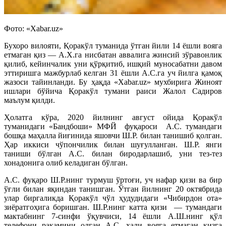
Фото: «Xabar.uz»
Бухоро вилояти, Қоракўл туманида ўтган йили 14 ёшли вояга
етмаган қиз — А.Х.га нисбатан аввалига жинсий зўравонлик
қилиб, кейинчалик уни қўрқитиб, ишқий муносабатни давом
эттиришга мажбурлаб келган 31 ёшли А.С.га уч йилга қамоқ
жазоси тайинланди. Бу ҳақда «Xabar.uz» мухбирига Жиноят
ишлари бўйича Қоракўл тумани раиси Жалол Садиров
маълум қилди.
Ҳолатга кўра, 2020 йилнинг август ойида Қоракўл
туманидаги «Бандбоши» МФЙ фуқароси А.С. тумандаги
бошқа маҳалла йиғинида яшовчи Ш.Р. билан танишиб қолган.
Ҳар иккиси чўпончилик билан шуғулланган. Ш.Р. янги
таниши бўлган А.С. билан биродарлашиб, уни тез-тез
хонадонига олиб келадиган бўлган.
А.С. фуқаро Ш.Р.нинг турмуш ўртоғи, уч нафар қизи ва бир
ўғли билан яқиндан танишган. Ўтган йилнинг 20 октябрида
улар биргаликда Қоракўл чўл ҳудудидаги «Чибирдон ота»
зиёратгоҳига боришган. Ш.Р.нинг катта қизи — тумандаги
мактабнинг 7-синфи ўқувчиси, 14 ёшли А.Ш.нинг қўл
телефони рақамини олган А.С. ҳали вояга етмаган қизга