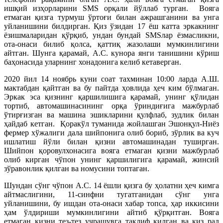
ишқий изҳорларини SMS орқали йўллаб турган. Вояга
етмаган қизга турмуш ўртоғи билан ажрашганини ва унга
уйланишини билдирган. Қиз ўзидан 17 ёш катта эркакнинг
ёзишмаларидан қўрқиб, ундан бундай SMSлар ёзмасликни,
ота-онаси билиб қолса, қаттиқ жазолаши мумкинлигини
айтган. Шунга қарамай, А.С. кунора янги танишини кўриш
баҳонасида уларнинг хонадонига келиб кетаверган.
2020 йил 14 ноябрь куни соат тахминан 10:00 ларда А.Ш.
мактабдан қайтган ва бу пайтда ҳовлида ҳеч ким бўлмаган.
Эркак эса қизнинг қаршилишига қарамай, унинг қўлидан
тортиб, автомашинасининг орқа ўриндиғига мажбурлаб
ўтирғизган ва машина эшикларини қулфлаб, зудлик билан
ҳайдаб кетган. Қоракўл туманида жойлашган Эшонқул-Ниёз
фермер хўжалиги дала шийпонига олиб бориб, зўрлик ва куч
ишлатиш йўли билан қизни автомашинадан туширган.
Шийпон қоровулхонасига вояга етмаган қизни мажбурлаб
олиб кирган чўпон унинг қаршилигига қарамай, жинсий
зўравонлик қилган ва номусини топтаган.
Шундан сўнг чўпон А.С. 14 ёшли қизга бу ҳолатни ҳеч кимга
айтмаслигини, 11-синфни тугатганидан сўнг унга
уйланишини, бу ишдан ота-онаси хабар топса, ҳар иккисини
ҳам ўлдириши мумкинлигини айтиб қўрқитган. Вояга
етмаган қизни тез-тез учрашувга таклиф қилган ва қиз рад