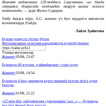
Жиноят кодексининг 128-моддаси 2-қисмининг «а» банди
санкцияси доирасида озодликдан маҳрум қилиш жазоси
тайинланди
, — деди Жалол Садиров.
Ушбу бандга кўра, А.С. жазони уч йил муддатга манзилли
колонияларда ўтайди.
Лайло Ҳайитова
Бухоро
номусга тегиш
чўпон
Янгиликларни
телеграм
каналимизда кузатиб боринг
Ўхшаш янгиликлар
Жамият
05/08, 23:47
Бухорода 40 кунлик «сафарбарлик» старт олди
Жамият
03/08, 14:54
Бухорода 4 йил давомида қурол яшириб келган аёлга ҳукм
ўқилди
Жамият
01/08, 21:22
«25 млн бер, ҳайдовчилик гувоҳноманг ҳал...» — Бухорода
яна бир фириб фош этилди