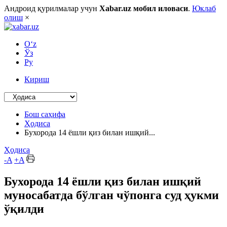
Андроид қурилмалар учун
Xabar.uz мобил иловаси
.
Юклаб
олиш
×
O‘z
Ўз
Ру
Кириш
Бош саҳифа
Ҳодиса
Бухорода 14 ёшли қиз билан ишқий...
Ҳодиса
-A
+A
Бухорода 14 ёшли қиз билан ишқий
муносабатда бўлган чўпонга суд ҳукми
ўқилди