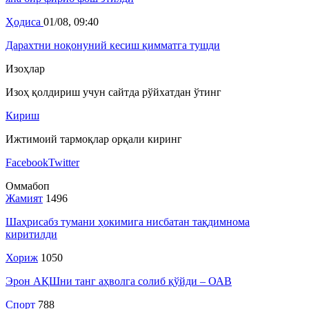
Ҳодиса
01/08, 09:40
Дарахтни ноқонуний кесиш қимматга тушди
Изоҳлар
Изоҳ қолдириш учун сайтда рўйхатдан ўтинг
Кириш
Ижтимоий тармоқлар орқали киринг
Facebook
Twitter
Оммабоп
Жамият
1496
Шаҳрисабз тумани ҳокимига нисбатан тақдимнома
киритилди
Хориж
1050
Эрон АҚШни танг аҳволга солиб қўйди – ОАВ
Спорт
788