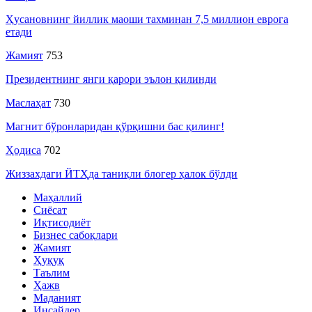
Ҳусановнинг йиллик маоши тахминан 7,5 миллион еврога
етади
Жамият
753
Президентнинг янги қарори эълон қилинди
Маслаҳат
730
Магнит бўронларидан қўрқишни бас қилинг!
Ҳодиса
702
Жиззахдаги ЙТҲда таниқли блогер ҳалок бўлди
Маҳаллий
Сиёсат
Иқтисодиёт
Бизнес сабоқлари
Жамият
Ҳуқуқ
Таълим
Ҳажв
Маданият
Инсайдер