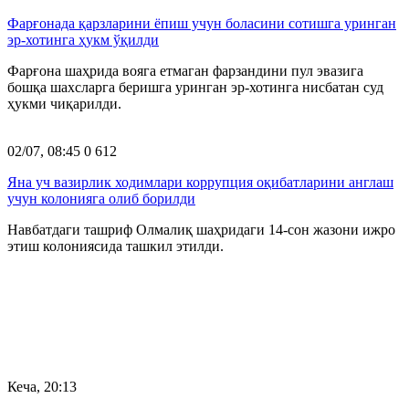
Фарғонада қарзларини ёпиш учун боласини сотишга уринган
эр-хотинга ҳукм ўқилди
Фарғона шаҳрида вояга етмаган фарзандини пул эвазига
бошқа шахсларга беришга уринган эр-хотинга нисбатан суд
ҳукми чиқарилди.
02/07, 08:45
0
612
Яна уч вазирлик ходимлари коррупция оқибатларини англаш
учун колонияга олиб борилди
Навбатдаги ташриф Олмалиқ шаҳридаги 14-сон жазони ижро
этиш колониясида ташкил этилди.
Кеча, 20:13