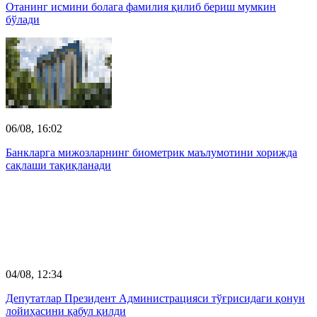
Отанинг исмини болага фамилия қилиб бериш мумкин
бўлади
06/08, 16:02
Банкларга мижозларнинг биометрик маълумотини хорижда
сақлаши тақиқланади
04/08, 12:34
Депутатлар Президент Администрацияси тўғрисидаги қонун
лойиҳасини қабул қилди