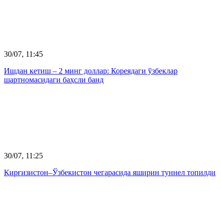
30/07, 11:45
Ишдан кетиш – 2 минг доллар: Кореядаги ўзбеклар
шартномасидаги баҳсли банд
30/07, 11:25
Қирғизистон–Ўзбекистон чегарасида яширин туннел топилди