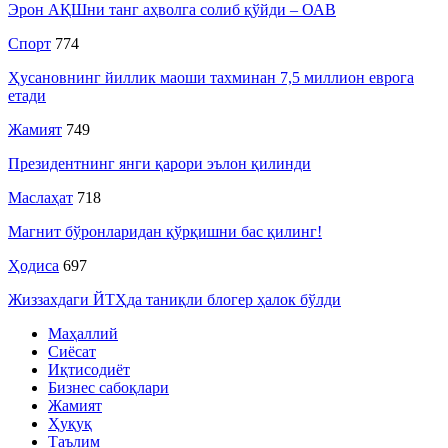
Эрон АҚШни танг аҳволга солиб қўйди – ОАВ
Спорт
774
Ҳусановнинг йиллик маоши тахминан 7,5 миллион еврога
етади
Жамият
749
Президентнинг янги қарори эълон қилинди
Маслаҳат
718
Магнит бўронларидан қўрқишни бас қилинг!
Ҳодиса
697
Жиззахдаги ЙТҲда таниқли блогер ҳалок бўлди
Маҳаллий
Сиёсат
Иқтисодиёт
Бизнес сабоқлари
Жамият
Ҳуқуқ
Таълим