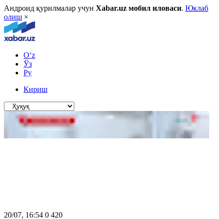
Андроид қурилмалар учун
Xabar.uz мобил иловаси
.
Юклаб
олиш
×
O‘z
Ўз
Ру
Кириш
20/07, 16:54
0
420