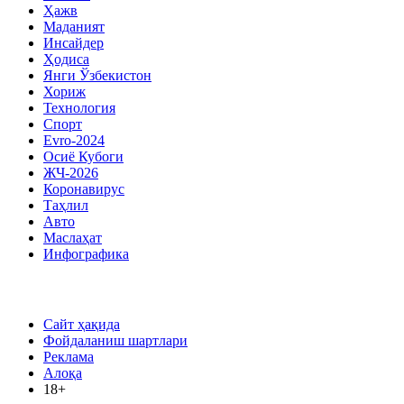
Ҳажв
Маданият
Инсайдер
Ҳодиса
Янги Ўзбекистон
Хориж
Технология
Спорт
Evro-2024
Осиё Кубоги
ЖЧ-2026
Коронавирус
Таҳлил
Авто
Маслаҳат
Инфографика
Сайт ҳақида
Фойдаланиш шартлари
Реклама
Алоқа
18+