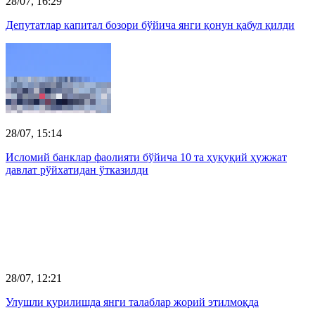
28/07, 16:29
Депутатлар капитал бозори бўйича янги қонун қабул қилди
28/07, 15:14
Исломий банклар фаолияти бўйича 10 та ҳуқуқий ҳужжат
давлат рўйхатидан ўтказилди
28/07, 12:21
Улушли қурилишда янги талаблар жорий этилмоқда