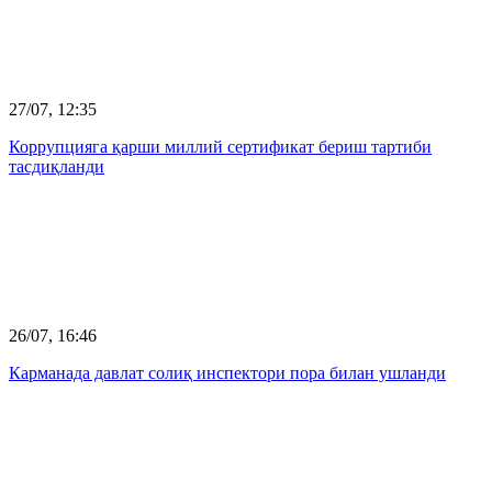
27/07, 12:35
Коррупцияга қарши миллий сертификат бериш тартиби
тасдиқланди
26/07, 16:46
Карманада давлат солиқ инспектори пора билан ушланди