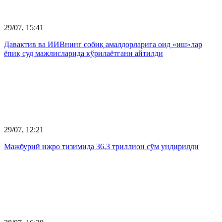
29/07, 15:41
Давактив ва ИИВнинг собиқ амалдорларига оид «иш»лар
ёпиқ суд мажлисларида кўрилаётгани айтилди
29/07, 12:21
Мажбурий ижро тизимида 36,3 триллион сўм ундирилди