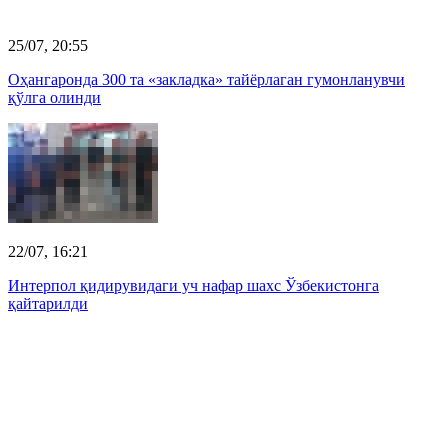
25/07, 20:55
Оҳангаронда 300 та «закладка» тайёрлаган гумонланувчи
қўлга олинди
22/07, 16:21
Интерпол қидирувидаги уч нафар шахс Ўзбекистонга
қайтарилди