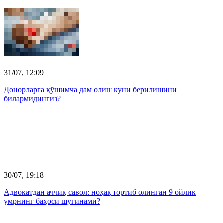
31/07, 12:09
Донорларга қўшимча дам олиш куни берилишини
билармидингиз?
30/07, 19:18
Адвокатдан аччиқ савол: ноҳақ тортиб олинган 9 ойлик
умрнинг баҳоси шугинами?