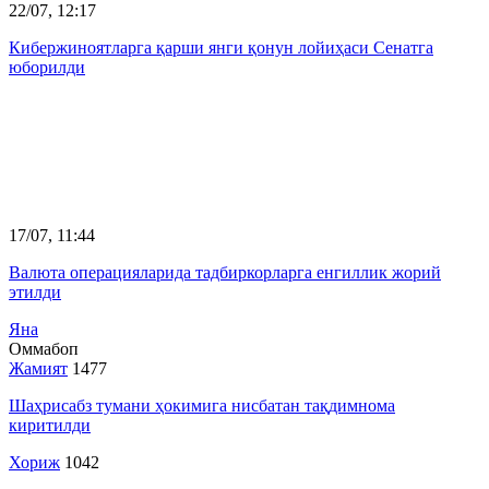
22/07, 12:17
Кибержиноятларга қарши янги қонун лойиҳаси Сенатга
юборилди
17/07, 11:44
Валюта операцияларида тадбиркорларга енгиллик жорий
этилди
Яна
Оммабоп
Жамият
1477
Шаҳрисабз тумани ҳокимига нисбатан тақдимнома
киритилди
Хориж
1042