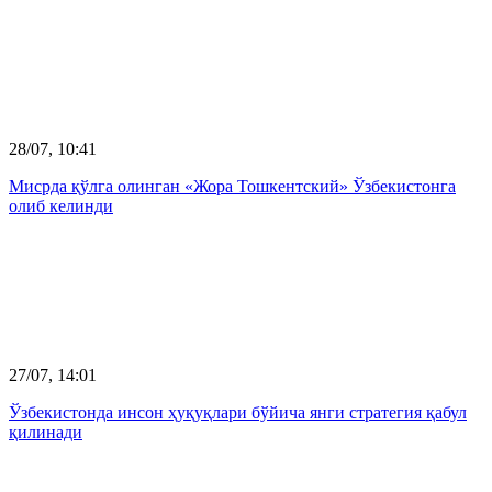
28/07, 10:41
Мисрда қўлга олинган «Жора Тошкентский» Ўзбекистонга
олиб келинди
27/07, 14:01
Ўзбекистонда инсон ҳуқуқлари бўйича янги стратегия қабул
қилинади