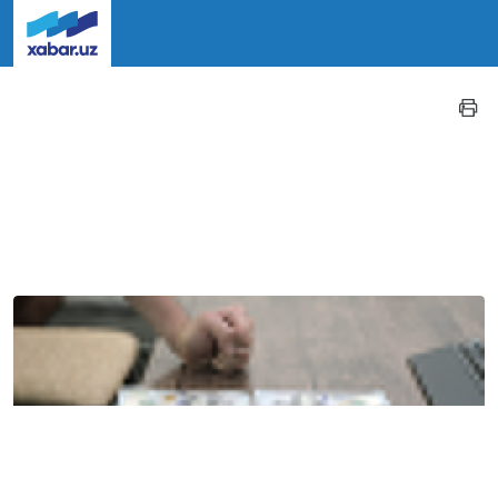
Кириш
O‘z
Ўз
Ру
Иқтисодиёт
-A
+A
Доллар курси яна 12 минг сўмдан
тушиб кетди
22.05.2026 16:25
0
441