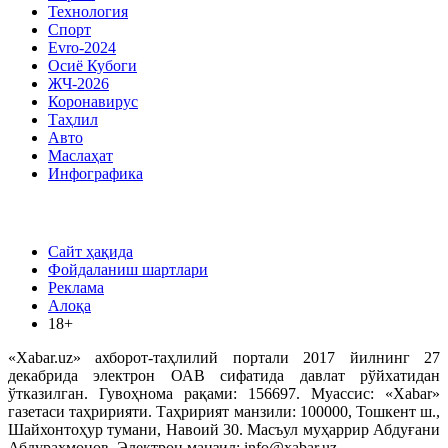
Технология
Спорт
Evro-2024
Осиё Кубоги
ЖЧ-2026
Коронавирус
Таҳлил
Авто
Маслаҳат
Инфографика
Сайт ҳақида
Фойдаланиш шартлари
Реклама
Алоқа
18+
«Xabar.uz» ахборот-таҳлилий портали 2017 йилнинг 27
декабрида электрон ОАВ сифатида давлат рўйхатидан
ўтказилган. Гувоҳнома рақами: 156697. Муассис: «Xabar»
газетаси таҳририяти. Таҳририят манзили: 100000, Тошкент ш.,
Шайхонтоҳур тумани, Навоий 30. Масъул муҳаррир Абдуғани
Абдураҳмонов. Электрон манзил: info@xabar.uz