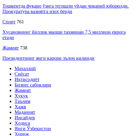
Тошкентда фуқаро ўзига тегишли уйдан чиқариб юборилди.
Прокуратура вазиятга изоҳ берди
Спорт
761
Ҳусановнинг йиллик маоши тахминан 7,5 миллион еврога
етади
Жамият
738
Президентнинг янги қарори эълон қилинди
Маҳаллий
Сиёсат
Иқтисодиёт
Бизнес сабоқлари
Жамият
Ҳуқуқ
Таълим
Ҳажв
Маданият
Инсайдер
Ҳодиса
Янги Ўзбекистон
Хориж