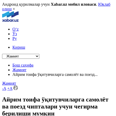
Андроид қурилмалар учун
Xabar.uz мобил иловаси
.
Юклаб
олиш
×
O‘z
Ўз
Ру
Кириш
Бош саҳифа
Жамият
Айрим тоифа ўқитувчиларга самолёт ва поезд...
Жамият
-A
+A
Айрим тоифа ўқитувчиларга самолёт
ва поезд чипталари учун чегирма
берилиши мумкин