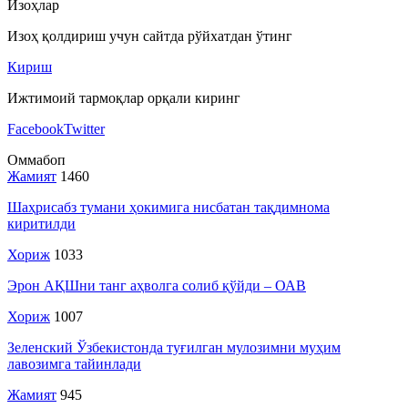
Изоҳлар
Изоҳ қолдириш учун сайтда рўйхатдан ўтинг
Кириш
Ижтимоий тармоқлар орқали киринг
Facebook
Twitter
Оммабоп
Жамият
1460
Шаҳрисабз тумани ҳокимига нисбатан тақдимнома
киритилди
Хориж
1033
Эрон АҚШни танг аҳволга солиб қўйди – ОАВ
Хориж
1007
Зеленский Ўзбекистонда туғилган мулозимни муҳим
лавозимга тайинлади
Жамият
945