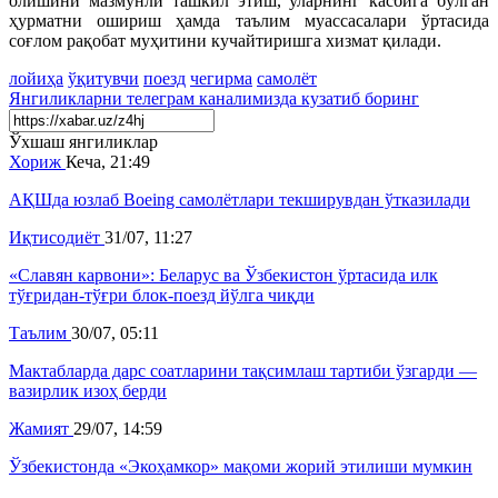
олишини мазмунли ташкил этиш, уларнинг касбига бўлган
ҳурматни ошириш ҳамда таълим муассасалари ўртасида
соғлом рақобат муҳитини кучайтиришга хизмат қилади.
лойиҳа
ўқитувчи
поезд
чегирма
самолёт
Янгиликларни
телеграм
каналимизда кузатиб боринг
Ўхшаш янгиликлар
Хориж
Кеча, 21:49
АҚШда юзлаб Boeing самолётлари текширувдан ўтказилади
Иқтисодиёт
31/07, 11:27
«Славян карвони»: Беларус ва Ўзбекистон ўртасида илк
тўғридан-тўғри блок-поезд йўлга чиқди
Таълим
30/07, 05:11
Мактабларда дарс соатларини тақсимлаш тартиби ўзгарди —
вазирлик изоҳ берди
Жамият
29/07, 14:59
Ўзбекистонда «Экоҳамкор» мақоми жорий этилиши мумкин