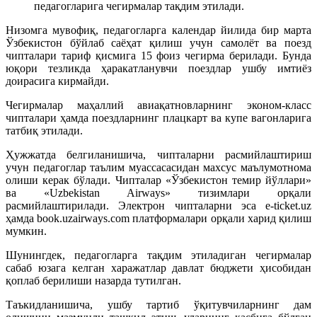
педагогларига чегирмалар тақдим этилади.
Низомга мувофиқ, педагогларга календар йилида бир марта
Ўзбекистон бўйлаб саёҳат қилиш учун самолёт ва поезд
чипталари тариф қисмига 15 фоиз чегирма берилади. Бунда
юқори тезликда ҳаракатланувчи поездлар ушбу имтиёз
доирасига кирмайди.
Чегирмалар маҳаллий авиақатновларнинг эконом-класс
чипталари ҳамда поездларнинг плацкарт ва купе вагонларига
татбиқ этилади.
Ҳужжатда белгиланишича, чипталарни расмийлаштириш
учун педагоглар таълим муассасасидан махсус маълумотнома
олиши керак бўлади. Чипталар «Ўзбекистон темир йўллари»
ва «Uzbekistan Airways» тизимлари орқали
расмийлаштирилади. Электрон чипталарни эса e-ticket.uz
ҳамда book.uzairways.com платформалари орқали харид қилиш
мумкин.
Шунингдек, педагогларга тақдим этиладиган чегирмалар
сабаб юзага келган харажатлар давлат бюджети ҳисобидан
қоплаб берилиши назарда тутилган.
Таъкидланишича, ушбу тартиб ўқитувчиларнинг дам