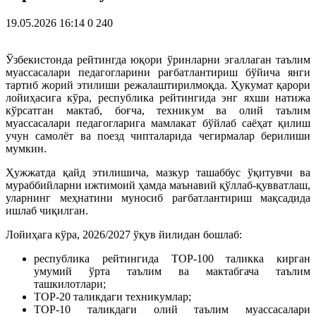
19.05.2026 16:14
0
240
Ўзбекистонда рейтингда юқори ўринларни эгаллаган таълим
муассасалари педагогларини рағбатлантириш бўйича янги
тартиб жорий этилиши режалаштирилмоқда. Ҳукумат қарори
лойиҳасига кўра, республика рейтингида энг яхши натижа
кўрсатган мактаб, боғча, техникум ва олий таълим
муассасалари педагогларига мамлакат бўйлаб саёҳат қилиш
учун самолёт ва поезд чипталарида чегирмалар берилиши
мумкин.
Ҳужжатда қайд этилишича, мазкур ташаббус ўқитувчи ва
мураббийларни ижтимоий ҳамда маънавий қўллаб-қувватлаш,
уларнинг меҳнатини муносиб рағбатлантириш мақсадида
ишлаб чиқилган.
Лойиҳага кўра, 2026/2027 ўқув йилидан бошлаб:
республика рейтингида TOP-100 таликка кирган
умумий ўрта таълим ва мактабгача таълим
ташкилотлари;
TOP-20 таликдаги техникумлар;
TOP-10 таликдаги олий таълим муассасалари