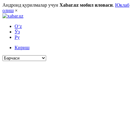
Андроид қурилмалар учун
Xabar.uz мобил иловаси
.
Юклаб
олиш
×
O‘z
Ўз
Ру
Кириш