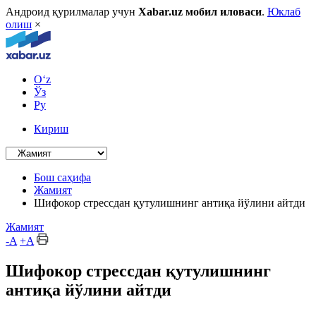
Андроид қурилмалар учун
Xabar.uz мобил иловаси
.
Юклаб
олиш
×
O‘z
Ўз
Ру
Кириш
Бош саҳифа
Жамият
Шифокор стрессдан қутулишнинг антиқа йўлини айтди
Жамият
-A
+A
Шифокор стрессдан қутулишнинг
антиқа йўлини айтди