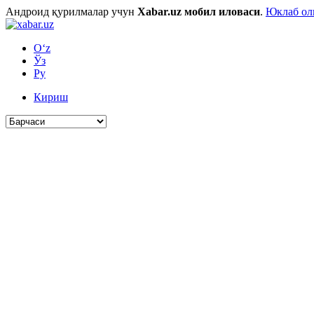
Андроид қурилмалар учун
Xabar.uz мобил иловаси
.
Юклаб о
O‘z
Ўз
Ру
Кириш