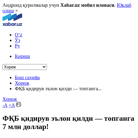
Андроид қурилмалар учун
Xabar.uz мобил иловаси
.
Юклаб
олиш
×
O‘z
Ўз
Ру
Кириш
Бош саҳифа
Хориж
ФҚБ қидирув эълон қилди — топганга...
Хориж
-A
+A
ФҚБ қидирув эълон қилди — топганга
7 млн доллар!