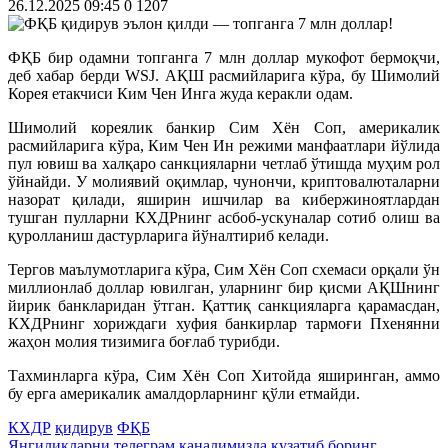
26.12.2025 09:45
0
1207
ФҚБ бир одамни топганга 7 млн доллар мукофот бермоқчи,
деб хабар берди WSJ. АҚШ расмийларига кўра, бу Шимолий
Корея етакчиси Ким Чен Инга жуда керакли одам.
Шимолий кореялик банкир Сим Хён Соп, америкалик
расмийларига кўра, Ким Чен Ин режими манфаатлари йўлида
пул ювиш ва халқаро санкцияларни четлаб ўтишда муҳим рол
ўйнайди. У молиявий оқимлар, чунончи, криптовалюталарни
назорат қилади, яширин ишчилар ва кибержиноятлардан
тушган пулларни КХДРнинг асбоб-ускуналар сотиб олиш ва
қуролланиш дастурларига йўналтириб келади.
Тергов маълумотларига кўра, Сим Хён Соп схемаси орқали ўн
миллионлаб доллар ювилган, уларнинг бир қисми АҚШнинг
йирик банкларидан ўтган. Қаттиқ санкцияларга қарамасдан,
КХДРнинг хориждаги хуфия банкирлар тармоғи Пхенянни
жаҳон молия тизимига боғлаб турибди.
Тахминларга кўра, Сим Хён Соп Хитойда яширинган, аммо
бу ерга америкалик амалдорларнинг қўли етмайди.
КХДР
қидирув
ФҚБ
Янгиликларни
телеграм
каналимизда кузатиб боринг