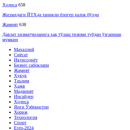
Ҳодиса
658
Жиззахдаги ЙТҲда таниқли блогер ҳалок бўлди
Жамият
638
Давлат хизматчиларига ҳақ тўлаш тизими тубдан ўзгариши
мумкин
Маҳаллий
Сиёсат
Иқтисодиёт
Бизнес сабоқлари
Жамият
Ҳуқуқ
Таълим
Ҳажв
Маданият
Инсайдер
Ҳодиса
Янги Ўзбекистон
Хориж
Технология
Спорт
Evro-2024