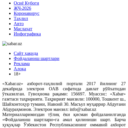
Осиё Кубоги
ЖЧ-2026
Коронавирус
Таҳлил
Авто
Маслаҳат
Инфографика
Сайт ҳақида
Фойдаланиш шартлари
Реклама
Алоқа
18+
«Xabar.uz» ахборот-таҳлилий портали 2017 йилнинг 27
декабрида электрон ОАВ сифатида давлат рўйхатидан
ўтказилган. Гувоҳнома рақами: 156697. Муассис: «Xabar»
газетаси таҳририяти. Таҳририят манзили: 100000, Тошкент ш.,
Шайхонтоҳур тумани, Навоий 30. Масъул муҳаррир Абдуғани
Абдураҳмонов. Электрон манзил: info@xabar.uz
Материалларимиздан тўлиқ ёки қисман фойдаланилганда
«Фойдаланиш шартлари»га амал қилиниши шарт. Барча
ҳуқуқлар Ўзбекистон Республикасининг оммавий ахборот