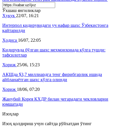
Ўхшаш янгиликлар
Ҳуқуқ
22/07, 16:21
Интерпол қидирувидаги уч нафар шахс Ўзбекистонга
қайтарилди
Ҳодиса
16/07, 22:05
Қидирувда бўлган шахс меҳмонхонада қўлга тушди:
тафсилотлар
Хориж
25/06, 15:23
АҚШда $3,7 миллиардга тенг фирибгарлик ишида
айбланаётган шахс қўлга олинди
Хориж
18/06, 07:20
Жанубий Корея КХДР билан чегарадаги чекловларни
юмшатади
Изоҳлар
Изоҳ қолдириш учун сайтда рўйхатдан ўтинг