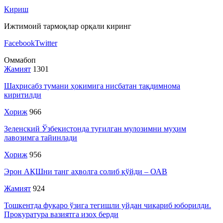
Кириш
Ижтимоий тармоқлар орқали киринг
Facebook
Twitter
Оммабоп
Жамият
1301
Шаҳрисабз тумани ҳокимига нисбатан тақдимнома
киритилди
Хориж
966
Зеленский Ўзбекистонда туғилган мулозимни муҳим
лавозимга тайинлади
Хориж
956
Эрон АҚШни танг аҳволга солиб қўйди – ОАВ
Жамият
924
Тошкентда фуқаро ўзига тегишли уйдан чиқариб юборилди.
Прокуратура вазиятга изоҳ берди